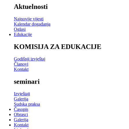
Aktuelnosti
Najnovije vijesti
Kalendar događanja
Oglasi
Edukacije
KOMISIJA ZA EDUKACIJE
Godišnji izvještaj
Članovi
Kontakt
seminari
Izvještaji
Galerija
Sudska praksa
Časopis
Obrasci
Galerija
Kontakt