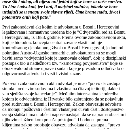
nose štit i oklop, ali nijesu oni jedini koji se bore za naše carstvo.
To čine i advokati, jer i oni, ti majstori sudnice, takođe se bore
uzdajući se u snagu svoje slavne riječi, čime brane nadu, život i
potomstvo onih koji pate.”
Prvi zakonodavni akt kojim je advokatura u Bosni i Hercegovini
legalizovana i normativno uređena bio je ”Odvjetnički red za Bosnu
i Hercegovinu„ iz 1883. godine. Prema ovome zakonodavnom aktu,
koji je bio odraz koncepta centralizovane vlasti i od nje
kontrolisanog cjelokupnog života u Bosni i Hercegovini, jednoj od
pokrajina Austro-Ugarske monarhije, advokaturom su se mogli
baviti samo “odvjetnici koje je imenovala oblast”, dok je disciplinski
postupak bio u nadležnosti tzv. “karnostnog povjereništva” koje se
obrazovalo od strane uprave i suda i koje je presudom odlučivalo o
odgovornosti advokata i vrsti i visini kazne.
Po ovom zakonodavnom aktu advokat je imao “pravo da zastupa
stranke pred svim sudovima i vlastima na čitavoj teritoriji, dakle i
van sjedišta svoje kancelarije”. Međutim interesantna je odredba
kojom je odvjetnicima iz Hrvatske bilo zabranjeno da se pojavljuju
pred sudovima u Bosni i Hercegovini. Zakon obavezuje advokate
da moraju “poštovati i čestitim vladanjem čuvati čast i dostojanstvo
svoga stališa i ima u obće i napose nastojati da se naprama oblastim i
njihovim službenikom ponaša pristojno”. U odnosu prema
klijentima zakon propisuje obavezu advokata da zastupa i “pravo