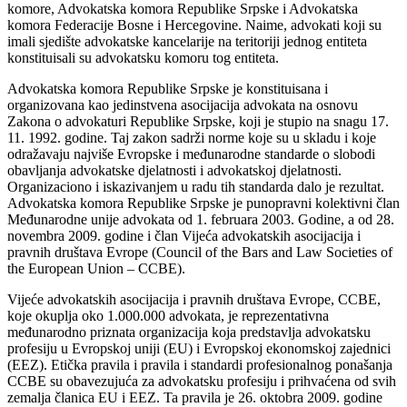
komore, Advokatska komora Republike Srpske i Advokatska
komora Federacije Bosne i Hercegovine. Naime, advokati koji su
imali sjedište advokatske kancelarije na teritoriji jednog entiteta
konstituisali su advokatsku komoru tog entiteta.
Advokatska komora Republike Srpske je konstituisana i
organizovana kao jedinstvena asocijacija advokata na osnovu
Zakona o advokaturi Republike Srpske, koji je stupio na snagu 17.
11. 1992. godine. Taj zakon sadrži norme koje su u skladu i koje
odražavaju najviše Evropske i međunarodne standarde o slobodi
obavljanja advokatske djelatnosti i advokatskoj djelatnosti.
Organizaciono i iskazivanjem u radu tih standarda dalo je rezultat.
Advokatska komora Republike Srpske je punopravni kolektivni član
Međunarodne unije advokata od 1. februara 2003. Godine, a od 28.
novembra 2009. godine i član Vijeća advokatskih asocijacija i
pravnih društava Evrope (Council of the Bars and Law Societies of
the European Union – CCBE).
Vijeće advokatskih asocijacija i pravnih društava Evrope, CCBE,
koje okuplja oko 1.000.000 advokata, je reprezentativna
međunarodno priznata organizacija koja predstavlja advokatsku
profesiju u Evropskoj uniji (EU) i Evropskoj ekonomskoj zajednici
(EEZ). Etička pravila i pravila i standardi profesionalnog ponašanja
CCBE su obavezujuća za advokatsku profesiju i prihvaćena od svih
zemalja članica EU i EEZ. Ta pravila je 26. oktobra 2009. godine