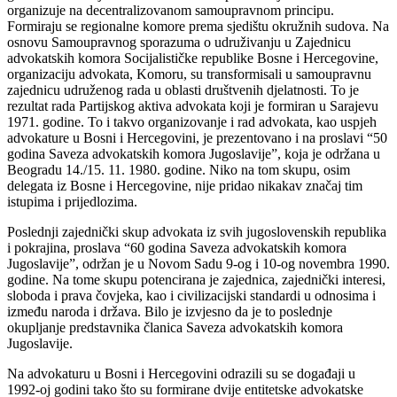
organizuje na decentralizovanom samoupravnom principu.
Formiraju se regionalne komore prema sjedištu okružnih sudova. Na
osnovu Samoupravnog sporazuma o udruživanju u Zajednicu
advokatskih komora Socijalističke republike Bosne i Hercegovine,
organizaciju advokata, Komoru, su transformisali u samoupravnu
zajednicu udruženog rada u oblasti društvenih djelatnosti. To je
rezultat rada Partijskog aktiva advokata koji je formiran u Sarajevu
1971. godine. To i takvo organizovanje i rad advokata, kao uspjeh
advokature u Bosni i Hercegovini, je prezentovano i na proslavi “50
godina Saveza advokatskih komora Jugoslavije”, koja je održana u
Beogradu 14./15. 11. 1980. godine. Niko na tom skupu, osim
delegata iz Bosne i Hercegovine, nije pridao nikakav značaj tim
istupima i prijedlozima.
Poslednji zajednički skup advokata iz svih jugoslovenskih republika
i pokrajina, proslava “60 godina Saveza advokatskih komora
Jugoslavije”, održan je u Novom Sadu 9-og i 10-og novembra 1990.
godine. Na tome skupu potencirana je zajednica, zajednički interesi,
sloboda i prava čovjeka, kao i civilizacijski standardi u odnosima i
između naroda i država. Bilo je izvjesno da je to poslednje
okupljanje predstavnika članica Saveza advokatskih komora
Jugoslavije.
Na advokaturu u Bosni i Hercegovini odrazili su se događaji u
1992-oj godini tako što su formirane dvije entitetske advokatske