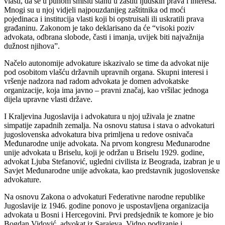
vlasti, da se u punom smislu stanu u zaštiti ljudskih prava i interesa.
Mnogi su u njoj vidjeli najpouzdanijeg zaštitnika od moći
pojedinaca i institucija vlasti koji bi opstruisali ili uskratili prava
građaninu. Zakonom je tako deklarisano da će “visoki poziv
advokata, odbrana slobode, časti i imanja, uvijek biti najvažnija
dužnost njihova”.
Načelo autonomije advokature iskazivalo se time da advokat nije
pod osobitom vlašću državnih upravnih organa. Skupni interesi i
vršenje nadzora nad radom advokata je domen advokatske
organizacije, koja ima javno – pravni značaj, kao vršilac jednoga
dijela upravne vlasti države.
I Kraljevina Jugoslavija i advokatura u njoj uživala je znatne
simpatije zapadnih zemalja. Na osnovu statusa i stava o advokaturi
jugoslovenska advokatura biva primljena u redove osnivača
Međunarodne unije advokata. Na prvom kongresu Međunarodne
unije advokata u Briselu, koji je održan u Briselu 1929. godine,
advokat Ljuba Stefanović, ugledni civilista iz Beograda, izabran je u
Savjet Međunarodne unije advokata, kao predstavnik jugoslovenske
advokature.
Na osnovu Zakona o advokaturi Federativne narodne republike
Jugoslavije iz 1946. godine ponovo je uspostavljena organizacija
advokata u Bosni i Hercegovini. Prvi predsjednik te komore je bio
Bogdan Vidović, advokat iz Sarajeva. Vidno podizanje i