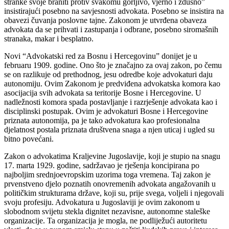
stranke svoje braniti protiv svakomu gorljivo, vjerno i zdušno”
insistirajući posebno na savjesnosti advokata. Posebno se insistira na
obavezi čuvanja poslovne tajne. Zakonom je utvrđena obaveza
advokata da se prihvati i zastupanja i odbrane, posebno siromašnih
stranaka, makar i besplatno.
Novi “Advokatski red za Bosnu i Hercegovinu” donijet je u
februaru 1909. godine. Ono što je značajno za ovaj zakon, po čemu
se on razlikuje od prethodnog, jesu odredbe koje advokaturi daju
autonomiju. Ovim Zakonom je predviđena advokatska komora kao
asocijacija svih advokata sa teritorije Bosne i Hercegovine. U
nadležnosti komora spada postavljanje i razrješenje advokata kao i
disciplinski postupak. Ovim je advokaturi Bosne i Hercegovine
priznata autonomija, pa je tako advokatura kao profesionalna
djelatnost postala priznata društvena snaga a njen uticaj i ugled su
bitno povećani.
Zakon o advokatima Kraljevine Jugoslavije, koji je stupio na snagu
17. marta 1929. godine, sadržavao je rješenja koncipirana po
najboljim srednjoevropskim uzorima toga vremena. Taj zakon je
prvenstveno djelo poznatih onovremenih advokata angažovanih u
političkim strukturama države, koji su, prije svega, voljeli i njegovali
svoju profesiju. Advokatura u Jugoslaviji je ovim zakonom u
slobodnom svijetu stekla dignitet nezavisne, autonomne staleške
organizacije. Ta organizacija je mogla, ne podliježući autoritetu