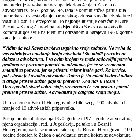
unapređenje advokature nastupa tek donošenjem Zakona o
advokaturi iz 1957. godine. No, tada je komunistička partija bila
prepreka za uspostavljanje partnerskog odnosa između advokature i
vlasti u Bosni i Hercegovini. To najbolje ilustruje obraćanje Đure
Pucara – Starog članovima predsjedništva Saveza advokatskih
komora Jugoslavije na Plenumu održanom u Sarajevu 1963. godine
kada je istakao:
“Vidim da vaš Savez izvršava uspješno svoje zadatke. Ne treba da
vas zabrinjava opadanje broja advokata i što mlađi pravnici ne
dolaze u advokaturu. I sa ovim brojem se može zadovoljiti potreba
građana za pravnom pomoći od advokata, jer će se vremenom
smanjiti ta potreba, jer se privatni sektor inače gasi. Za krivice,
pak, dosta je i ovoliko advokata. Dobro je što mladi kadrovi odlaze
u druge pravne službe gdje su potrebni. Kod nas u Bosni i
Hercegovini, stvari dobro stoje, vremenom će svu pravnu pomoć
preuzeti pravne službe. Advokatura je odigrala svoju ulogu.
”
U to vrijeme u Bosni i Hercegovini je bilo svega 160 advokata i
manje od 10 advokatskih pripravnika.
Poslije političkih događaja 1970. godine i 1971. godine advokatura,
njena organizacija i rad, u Jugoslaviji, pa tako i u Bosni i
Hercegovini, našla se u novoj situaciji. U Bosni i Hercegovini 1971.
godine donešen je Zakon o advokaturi prema kojem se advokatura