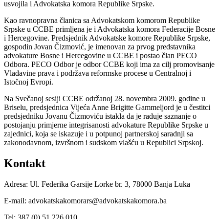
usvojila i Advokatska komora Republike Srpske.
Kao ravnopravna članica sa Advokatskom komorom Republike
Srpske u CCBE primljena je i Advokatska komora Federacije Bosne
i Hercegovine. Predsjednik Advokatske komore Republike Srpske,
gospodin Jovan Čizmović, je imenovan za prvog predstavnika
advokature Bosne i Hercegovine u CCBE i postao član PECO
Odbora. PECO Odbor je odbor CCBE koji ima za cilj promovisanje
Vladavine prava i podržava reformske procese u Centralnoj i
Istočnoj Evropi.
Na Svečanoj sesiji CCBE održanoj 28. novembra 2009. godine u
Briselu, predsjednica Vijeća Anne Brigitte Gammeljord je u čestitci
predsjedniku Jovanu Čizmoviću istakla da je raduje saznanje o
postojanju primjerne integrisanosti advokature Republike Srpske u
zajednici, koja se iskazuje i u potpunoj partnerskoj saradnji sa
zakonodavnom, izvršnom i sudskom vlašću u Republici Srpskoj.
Kontakt
Adresa: Ul. Federika Garsije Lorke br. 3, 78000 Banja Luka
E-mail: advokatskakomorars@advokatskakomora.ba
Tel: 387 (0) 51 226 010