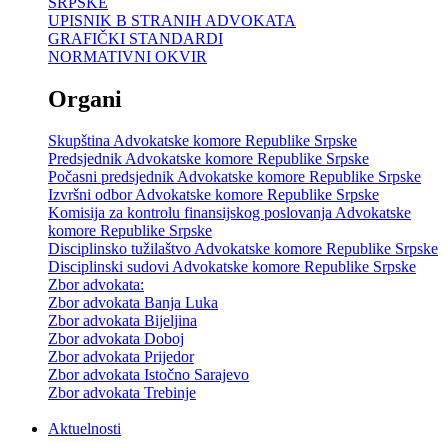
SRPSKE
UPISNIK B STRANIH ADVOKATA
GRAFIČKI STANDARDI
NORMATIVNI OKVIR
Organi
Skupština Advokatske komore Republike Srpske
Predsjednik Advokatske komore Republike Srpske
Počasni predsjednik Advokatske komore Republike Srpske
Izvršni odbor Advokatske komore Republike Srpske
Komisija za kontrolu finansijskog poslovanja Advokatske
komore Republike Srpske
Disciplinsko tužilaštvo Advokatske komore Republike Srpske
Disciplinski sudovi Advokatske komore Republike Srpske
Zbor advokata:
Zbor advokata Banja Luka
Zbor advokata Bijeljina
Zbor advokata Doboj
Zbor advokata Prijedor
Zbor advokata Istočno Sarajevo
Zbor advokata Trebinje
Aktuelnosti