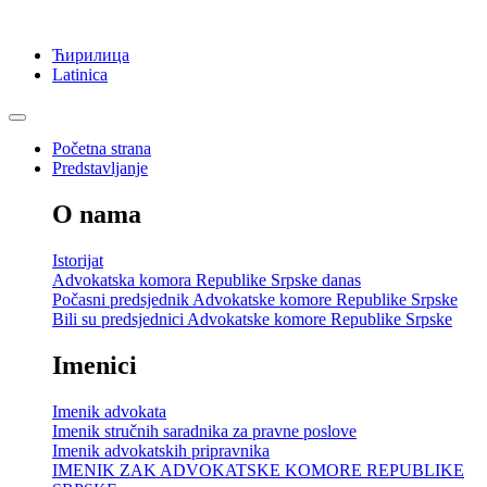
Ћирилица
Latinica
Početna strana
Predstavljanje
O nama
Istorijat
Advokatska komora Republike Srpske danas
Počasni predsjednik Advokatske komore Republike Srpske
Bili su predsjednici Advokatske komore Republike Srpske
Imenici
Imenik advokata
Imenik stručnih saradnika za pravne poslove
Imenik advokatskih pripravnika
IMENIK ZAK ADVOKATSKE KOMORE REPUBLIKE