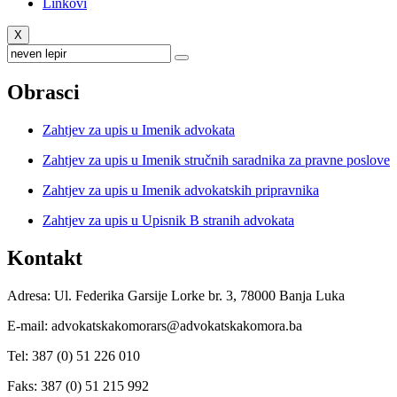
Linkovi
X
Obrasci
Zahtjev za upis u Imenik advokata
Zahtjev za upis u Imenik stručnih saradnika za pravne poslove
Zahtjev za upis u Imenik advokatskih pripravnika
Zahtjev za upis u Upisnik B stranih advokata
Kontakt
Adresa: Ul. Federika Garsije Lorke br. 3, 78000 Banja Luka
E-mail: advokatskakomorars@advokatskakomora.ba
Tel: 387 (0) 51 226 010
Faks: 387 (0) 51 215 992