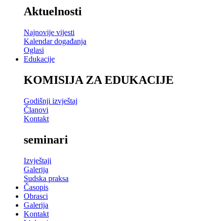
Aktuelnosti
Najnovije vijesti
Kalendar događanja
Oglasi
Edukacije
KOMISIJA ZA EDUKACIJE
Godišnji izvještaj
Članovi
Kontakt
seminari
Izvještaji
Galerija
Sudska praksa
Časopis
Obrasci
Galerija
Kontakt