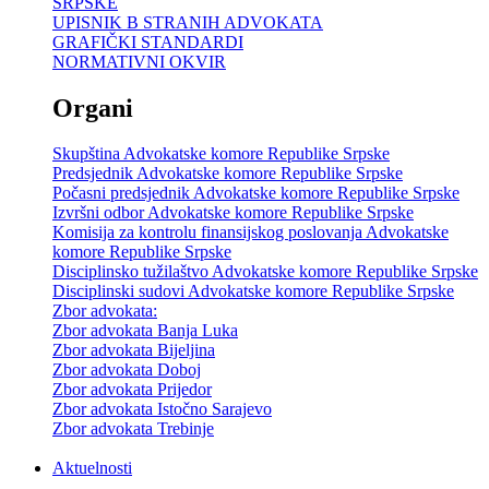
SRPSKE
UPISNIK B STRANIH ADVOKATA
GRAFIČKI STANDARDI
NORMATIVNI OKVIR
Organi
Skupština Advokatske komore Republike Srpske
Predsjednik Advokatske komore Republike Srpske
Počasni predsjednik Advokatske komore Republike Srpske
Izvršni odbor Advokatske komore Republike Srpske
Komisija za kontrolu finansijskog poslovanja Advokatske
komore Republike Srpske
Disciplinsko tužilaštvo Advokatske komore Republike Srpske
Disciplinski sudovi Advokatske komore Republike Srpske
Zbor advokata:
Zbor advokata Banja Luka
Zbor advokata Bijeljina
Zbor advokata Doboj
Zbor advokata Prijedor
Zbor advokata Istočno Sarajevo
Zbor advokata Trebinje
Aktuelnosti