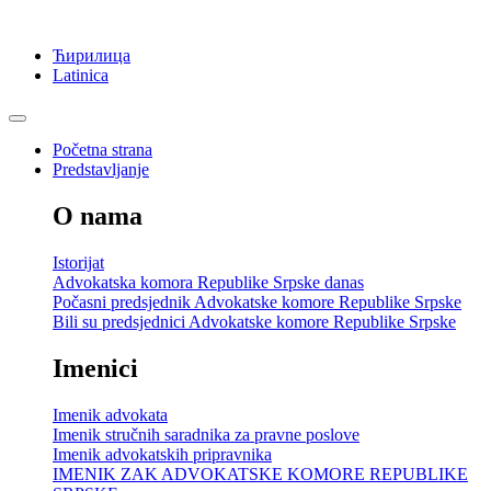
Ћирилица
Latinica
Početna strana
Predstavljanje
O nama
Istorijat
Advokatska komora Republike Srpske danas
Počasni predsjednik Advokatske komore Republike Srpske
Bili su predsjednici Advokatske komore Republike Srpske
Imenici
Imenik advokata
Imenik stručnih saradnika za pravne poslove
Imenik advokatskih pripravnika
IMENIK ZAK ADVOKATSKE KOMORE REPUBLIKE