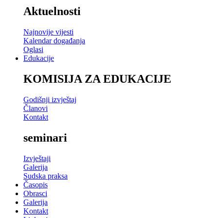
Aktuelnosti
Najnovije vijesti
Kalendar događanja
Oglasi
Edukacije
KOMISIJA ZA EDUKACIJE
Godišnji izvještaj
Članovi
Kontakt
seminari
Izvještaji
Galerija
Sudska praksa
Časopis
Obrasci
Galerija
Kontakt