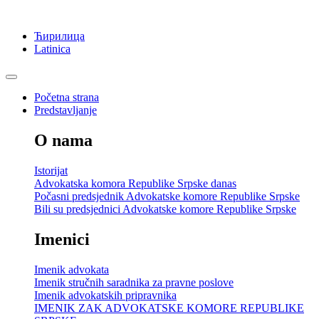
Ћирилица
Latinica
Početna strana
Predstavljanje
O nama
Istorijat
Advokatska komora Republike Srpske danas
Počasni predsjednik Advokatske komore Republike Srpske
Bili su predsjednici Advokatske komore Republike Srpske
Imenici
Imenik advokata
Imenik stručnih saradnika za pravne poslove
Imenik advokatskih pripravnika
IMENIK ZAK ADVOKATSKE KOMORE REPUBLIKE