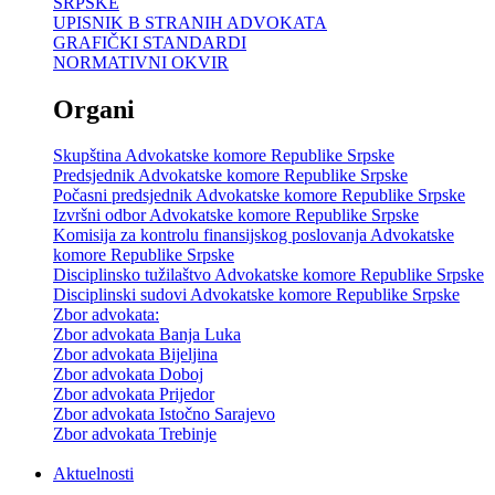
SRPSKE
UPISNIK B STRANIH ADVOKATA
GRAFIČKI STANDARDI
NORMATIVNI OKVIR
Organi
Skupština Advokatske komore Republike Srpske
Predsjednik Advokatske komore Republike Srpske
Počasni predsjednik Advokatske komore Republike Srpske
Izvršni odbor Advokatske komore Republike Srpske
Komisija za kontrolu finansijskog poslovanja Advokatske
komore Republike Srpske
Disciplinsko tužilaštvo Advokatske komore Republike Srpske
Disciplinski sudovi Advokatske komore Republike Srpske
Zbor advokata:
Zbor advokata Banja Luka
Zbor advokata Bijeljina
Zbor advokata Doboj
Zbor advokata Prijedor
Zbor advokata Istočno Sarajevo
Zbor advokata Trebinje
Aktuelnosti