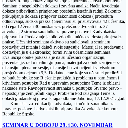
u istrazi Radnje dokazivanja za koje je potrebno sudsko odobrenje
Sumiranje raspoloživih dokaza i završna analiza Način izvođenja
dokaza pribavljenih primjenom posebnih istražnih radnji Zakonito
prikupljanje dokaza i prigovor zakonitosti dokaza ( procedura
odlučivanja, sudska praksa ) Seminaru su prisustvovala 42 učesnika,
od čega 12 žena i 30 muškaraca, pretežno advokati i to: 37
advokata, 2 stručna saradnika za pravne poslove i 3 advokatska
pripravnika. Predavanje je bilo vrlo dinamično sa dosta primjera iz
prakse. Učesnici seminara aktivno su sudjelovali u seminaru
postavljajući pitanja i dajući svoje sugestije. Materijal sa predavanja
dostavljen je u elektronskoj formi svim učesnicima seminara.
Evaluacija obuke pokazala je da su učesnici organizaciju,
prezentacije, rad u malim grupama, materijal za obuku, vrijeme za
diskusiju i plenarne sesije, diskusije i osvrt ocijenili sa visokom
prosječnom ocjenom 9,5. Dodatne teme koje su učesnici predložili
zа buduće obuke su: Rješenje praktičnih problema u parničnom i
krivičnom postupku Rad u upravnim postupcima Teme iz oblasni
naknade štete Ravnopravnost stranaka u postupku Stvarno pravo –
nepostojanje zemljišnih knjiga Problemi kod izlaganja Teme iz
oblasti građanskog prava Istraga odbrane Jahorina, 17.12.2021. god.
Komisija za edukaciju advokata, stručnih saradnika za
pravne poslove i advokatskih pripravnika Advokatske komore
Republike Srpske.
SEMINAR U DOBOJU 29. i 30. NOVEMBAR