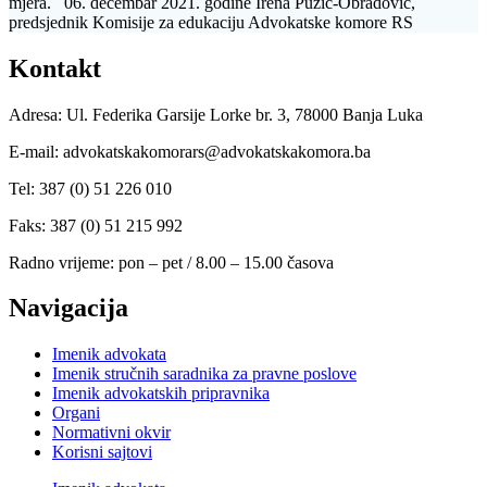
mjera. 06. decembar 2021. godine Irena Puzić-Obradović,
predsjednik Komisije za edukaciju Advokatske komore RS
Kontakt
Adresa: Ul. Federika Garsije Lorke br. 3, 78000 Banja Luka
E-mail: advokatskakomorars@advokatskakomora.ba
Tel: 387 (0) 51 226 010
Faks: 387 (0) 51 215 992
Radno vrijeme: pon – pet / 8.00 – 15.00 časova
Navigacija
Imenik advokata
Imenik stručnih saradnika za pravne poslove
Imenik advokatskih pripravnika
Organi
Normativni okvir
Korisni sajtovi