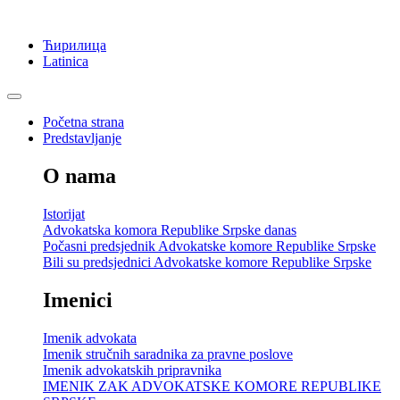
Ћирилица
Latinica
Početna strana
Predstavljanje
O nama
Istorijat
Advokatska komora Republike Srpske danas
Počasni predsjednik Advokatske komore Republike Srpske
Bili su predsjednici Advokatske komore Republike Srpske
Imenici
Imenik advokata
Imenik stručnih saradnika za pravne poslove
Imenik advokatskih pripravnika
IMENIK ZAK ADVOKATSKE KOMORE REPUBLIKE