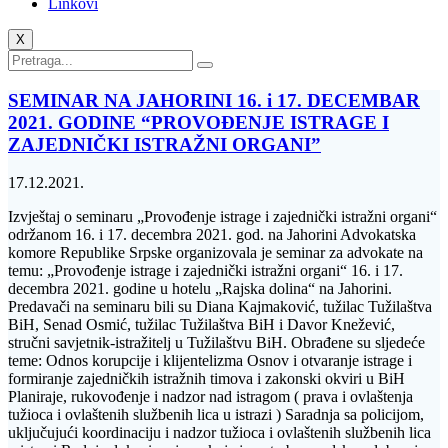
Linkovi
X
SEMINAR NA JAHORINI 16. i 17. DECEMBAR
2021. GODINE “PROVOĐENJE ISTRAGE I
ZAJEDNIČKI ISTRAŽNI ORGANI”
17.12.2021.
Izvještaj o seminaru „Provođenje istrage i zajednički istražni organi“
održanom 16. i 17. decembra 2021. god. na Jahorini Advokatska
komore Republike Srpske organizovala je seminar za advokate na
temu: „Provođenje istrage i zajednički istražni organi“ 16. i 17.
decembra 2021. godine u hotelu „Rajska dolina“ na Jahorini.
Predavači na seminaru bili su Diana Kajmaković, tužilac Tužilaštva
BiH, Senad Osmić, tužilac Tužilaštva BiH i Davor Knežević,
stručni savjetnik-istražitelj u Tužilaštvu BiH. Obrađene su sljedeće
teme: Odnos korupcije i klijentelizma Osnov i otvaranje istrage i
formiranje zajedničkih istražnih timova i zakonski okviri u BiH
Planiraje, rukovođenje i nadzor nad istragom ( prava i ovlaštenja
tužioca i ovlaštenih službenih lica u istrazi ) Saradnja sa policijom,
uključujući koordinaciju i nadzor tužioca i ovlaštenih službenih lica