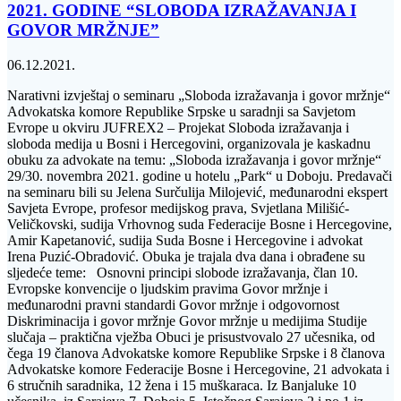
2021. GODINE “SLOBODA IZRAŽAVANJA I
GOVOR MRŽNJE”
06.12.2021.
Narativni izvještaj o seminaru „Sloboda izražavanja i govor mržnje“
Advokatska komore Republike Srpske u saradnji sa Savjetom
Evrope u okviru JUFREX2 – Projekat Sloboda izražavanja i
sloboda medija u Bosni i Hercegovini, organizovala je kaskadnu
obuku za advokate na temu: „Sloboda izražavanja i govor mržnje“
29/30. novembra 2021. godine u hotelu „Park“ u Doboju. Predavači
na seminaru bili su Jelena Surčulija Milojević, međunarodni ekspert
Savjeta Evrope, profesor medijskog prava, Svjetlana Milišić-
Veličkovski, sudija Vrhovnog suda Federacije Bosne i Hercegovine,
Amir Kapetanović, sudija Suda Bosne i Hercegovine i advokat
Irena Puzić-Obradović. Obuka je trajala dva dana i obrađene su
sljedeće teme: Osnovni principi slobode izražavanja, član 10.
Evropske konvencije o ljudskim pravima Govor mržnje i
međunarodni pravni standardi Govor mržnje i odgovornost
Diskriminacija i govor mržnje Govor mržnje u medijima Studije
slučaja – praktična vježba Obuci je prisustvovalo 27 učesnika, od
čega 19 članova Advokatske komore Republike Srpske i 8 članova
Advokatske komore Federacije Bosne i Hercegovine, 21 advokata i
6 stručnih saradnika, 12 žena i 15 muškaraca. Iz Banjaluke 10