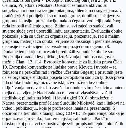
učesnika, iz Sarajeva 7, Doboja 5, Istočnog Sarajeva 2 i po 1 iz
Čelinca, Prijedora i Mostara. Učesnici seminara aktivno su
sudjelovali u obuci sa svojjim pitanjima, dilemama i sugestijama. U
pratičoj vježbi podijeljeni su u manje grupe, dobili su slučajeve za
grupnu diskusiju i prezentaciju, nakon čega su voditelji praktičnog
rada iznosili mišljenje grupe. Zatim su svi zajedno sagledavali
stvarne slučajeve i uporedili liniju argumentacije. Evaluacija obuke
pokazala je da su učesnici organizaciju, prezentacije, rad u malim
grupama, materijal za obuku, vrijeme za diskusiju i plenarne sesije,
diskusije i osvrt ocijenili sa visokom prosječnom ocjenom 9.
Dodatne teme koje su učesnici predložili za buduće obuke su:
Preciznija obrada klevetničkog izražavanja u odnosu na govor
mržnje Član , 13. i 14. Evropske konvencije za ljudska prava Član
10. Evropske konvencije za ljudska prava Kleveta i uvreda – sa
fokusom na praktični rad i vježbe učesnika Sugestija prisutnih jeste
da se organizuje studijska posjeta Evropskom sudu za ljudska prava
i da obuke budu organizovane isključivo uživo, bez online
uključivanja predavača. Po završetku obuke svim učesnicima putem
mejla dostavljen je Nacrt zakona o javnosti vlasništva i zaštiti
medijskog pluralizma Mediji i javni ugled 2018, obrazloženje
Nacrta, prezentacija prof Jelene Surčulije Milojević, kao i linkovi na
video i publikaciju,, koje je profesorica imala na prezentaciji. S
obzirom na trenutnu situaciju zbog COVID-19 pandemije, obuka je
organizovana u velikoj konferencijskoj sali hotela „Park“ u
bioskopskoj postavci uz poštovanje svih propisanih epidemioloških