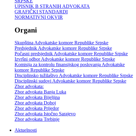
SRPSKE
UPISNIK B STRANIH ADVOKATA
GRAFIČKI STANDARDI
NORMATIVNI OKVIR
Organi
Skupština Advokatske komore Republike Srpske
Predsjednik Advokatske komore Republike Srpske
Počasni predsjednik Advokatske komore Republike Srpske
Izvršni odbor Advokatske komore Republike Srpske
Komisija za kontrolu finansijskog poslovanja Advokatske
komore Republike Srpske
Disciplinsko tužilaštvo Advokatske komore Republike Srpske
Disciplinski sudovi Advokatske komore Republike Srpske
Zbor advokata:
Zbor advokata Banja Luka
Zbor advokata Bijeljina
Zbor advokata Doboj
Zbor advokata Prijedor
Zbor advokata Istočno Sarajevo
Zbor advokata Trebinje
Aktuelnosti