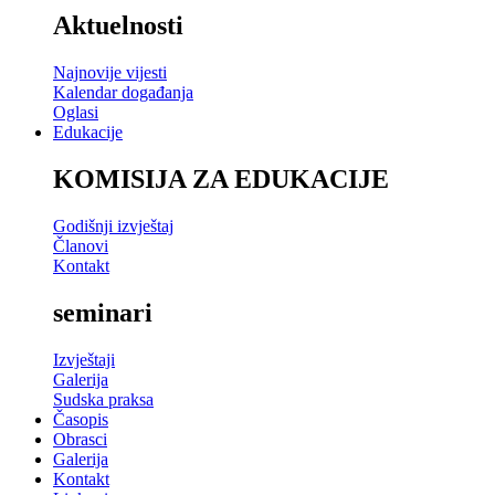
Aktuelnosti
Najnovije vijesti
Kalendar događanja
Oglasi
Edukacije
KOMISIJA ZA EDUKACIJE
Godišnji izvještaj
Članovi
Kontakt
seminari
Izvještaji
Galerija
Sudska praksa
Časopis
Obrasci
Galerija
Kontakt