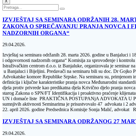
X
IZVJEŠTAJ SA SEMINARA ODRŽANIH 28. MARTA
ZAKONA O SPREČAVANJU PRANJA NOVCA I F
NADZORNIH ORGANA“
29.04.2026.
Izvještaj sa seminara održanih 28. marta 2026. godine u Banjaluci i 18
i odgovornosti nadzornih organa“ Komisija za sprovođenje i kontrolu
Istraživačkim centrom d.o.o. iz Banjaluke, organizovala je seminar na
u Banjaluci i Bijeljini. Predavači na seminaru bili su doc. Dr Gojko 
Advokatske komore Republike Srpske. Na seminaru su, primj
definicija i ključne karakteristike pranja novca Međunarodni 
djela protiv privrede kao predikatna djela Krivično djelo pra
starog Zakona o SPN/FT Identifikacija i proaktivno praćenje klijenata
UN i domaće liste PRAKTIČNA POSTUPANjA ADVOKATA U PRIMJENI Polit
sumnjivih aktivnosti Seminarima je prisustvovalo 47 advokata i 2 advo
22. april 2026. godine Predsednica Komisije Sonja Malić, advokat Re
IZVJEŠTAJ SA SEMINARA ODRŽANOG 27 MARTA
29.04.2026.