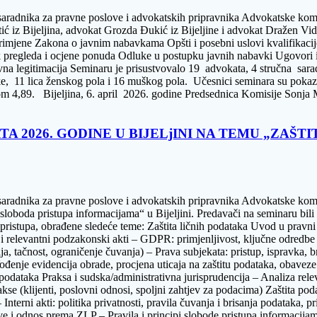
h saradnika za pravne poslove i advokatskih pripravnika Advokatske k
tić iz Bijeljina, advokat Grozda Đukić iz Bijeljine i advokat Dražen 
rimjene Zakona o javnim nabavkama Opšti i posebni uslovi kvalifikaci
pregleda i ocjene ponuda Odluke u postupku javnih nabavki Ugovori i
na legitimacija Seminaru je prisustvovalo 19 advokata, 4 stručna sarad
iške, 11 lica ženskog pola i 16 muškog pola. Učesnici seminara su pokaz
om 4,89. Bijeljina, 6. april 2026. godine Predsednica Komisije Sonja 
A 2026. GODINE U BIJELjINI NA TEMU „ZAŠT
saradnika za pravne poslove i advokatskih pripravnika Advokatske komo
 sloboda pristupa informacijama“ u Bijeljini. Predavači na seminaru bil
pristupa, obrađene sledeće teme: Zaštita ličnih podataka Uvod u pravni
a i relevantni podzakonski akti – GDPR: primjenljivost, ključne odredb
ja, tačnost, ograničenje čuvanja) – Prava subjekata: pristup, ispravka, 
đenje evidencija obrade, procjena uticaja na zaštitu podataka, obavez
 podataka Praksa i sudska/administrativna jurisprudencija – Analiza re
akse (klijenti, poslovni odnosi, spoljni zahtjev za podacima) Zaštita po
 Interni akti: politika privatnosti, pravila čuvanja i brisanja podataka, 
i odnos prema ZLP – Pravila i principi slobode pristupa informacijama