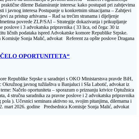
praktične dileme Balansiranje interesa: kako postupati pri zahtjevima
sti i javnog interesa Postupanje u konkretnim situacijama – Zahtjevi
jevi za pristup arhivama – Rad sa trećim stranama i dijeljenje
edmetima povrede ZLP/SAI – Strategije dokazivanja i prikupljanje
 poslove i 3 advokatska pripravnika ( 33 lica, od čega: 30 iz
aštitu ličnih podataka ispred Advokatske komore Republike Srpske.
ica Komisije Sonja Malić, advokat Referent za opšte poslove Dragana
NAČELO OPORTUNITETA“
omore Republike Srpske u saradnjei s OKO Ministarstsva pravde BiH,
ac Okružnog javnog tužilaštva u Banjaluci i Sša Labotić, advokat iz
e teme: Načelo oportuniteta – sporazum o priznanju krivice Optužnica
a, 4 stručna saradnika za pravne poslove i 2 advokatska pripravnika
og pola ). Učesnici seminara aktivno su, svojim pitanjima, dilemama i
 02. mart 2026. godine Predsednica Komisije Sonja Malić, advokat