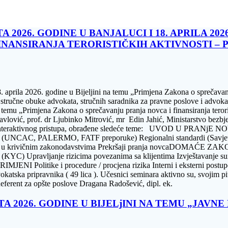
 2026. GODINE U BANJALUCI I 18. APRILA 202
INANSIRANJA TERORISTIČKIH AKTIVNOSTI – 
. aprila 2026. godine u Bijeljini na temu „Primjena Zakona o sprečavanj
 stručne obuke advokata, stručnih saradnika za pravne poslove i advok
 temu „Primjena Zakona o sprečavanju pranja novca i finansiranja teror
Pavlović, prof. dr Ljubinko Mitrović, mr Edin Jahić, Ministarstvo bezbj
enom interaktivnog pristupa, obrađene sledeće teme: UVOD U
standardi (UNCAC, PALERMO, FATF preporuke) Regionalni standardi
nja novca u krivičnim zakonodavstvima Prekršaji pranja novcaDOM
 (KYC) Upravljanje rizicima povezanima sa klijentima Izvještavanje sumn
ike i procedure / procjena rizika Interni i eksterni postupci nad
katska pripravnika ( 49 lica ). Učesnici seminara aktivno su, svojim pi
ferent za opšte poslove Dragana Radošević, dipl. ek.
 2026. GODINE U BIJELjINI NA TEMU „JAVN