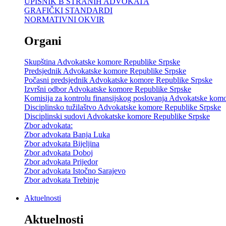
UPISNIK B STRANIH ADVOKATA
GRAFIČKI STANDARDI
NORMATIVNI OKVIR
Organi
Skupština Advokatske komore Republike Srpske
Predsjednik Advokatske komore Republike Srpske
Počasni predsjednik Advokatske komore Republike Srpske
Izvršni odbor Advokatske komore Republike Srpske
Komisija za kontrolu finansijskog poslovanja Advokatske kom
Disciplinsko tužilaštvo Advokatske komore Republike Srpske
Disciplinski sudovi Advokatske komore Republike Srpske
Zbor advokata:
Zbor advokata Banja Luka
Zbor advokata Bijeljina
Zbor advokata Doboj
Zbor advokata Prijedor
Zbor advokata Istočno Sarajevo
Zbor advokata Trebinje
Aktuelnosti
Aktuelnosti