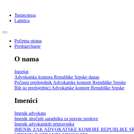
Ћирилица
Latinica
Početna strana
Predstavljanje
O nama
Istorijat
Advokatska komora Republike Srpske danas
Počasni predsjednik Advokatske komore Republike Srpske
Bili su predsjednici Advokatske komore Republike Srpske
Imenici
Imenik advokata
Imenik stručnih saradnika za pravne poslove
Imenik advokatskih pripravnika
IMENIK ZAK ADVOKATSKE KOMORE REPUBLIKE S