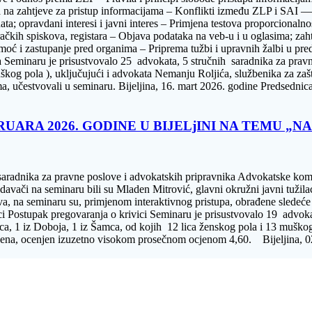
a na zahtjeve za pristup informacijama – Konflikti između ZLP i SAI — 
a; opravdani interesi i javni interes – Primjena testova proporcionalno
račkih spiskova, registara – Objava podataka na veb-u i u oglasima; zaht
moć i zastupanje pred organima – Priprema tužbi i upravnih žalbi u pr
a Seminaru je prisustvovalo 25 advokata, 5 stručnih saradnika za pravne
muškog pola ), uključujući i advokata Nemanju Roljića, službenika za z
ama, učestvovali u seminaru. Bijeljina, 16. mart 2026. godine Predsedn
RUARA 2026. GODINE U BIJELjINI NA TEMU „
h saradnika za pravne poslove i advokatskih pripravnika Advokatske k
edavači na seminaru bili su Mladen Mitrović, glavni okružni javni tužil
ava, na seminaru su, primjenom interaktivnog pristupa, obrađene sledeć
 Postupak pregovaranja o krivici Seminaru je prisustvovalo 19 advokat
 Srpca, 1 iz Doboja, 1 iz Šamca, od kojih 12 lica ženskog pola i 13 mušk
 poena, ocenjen izuzetno visokom prosečnom ocjenom 4,60. Bijeljina,