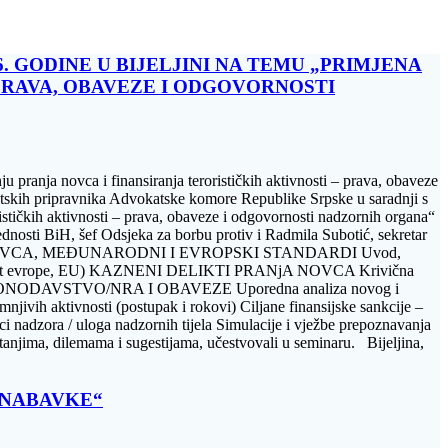
6. GODINE U BIJELJINI NA TEMU „PRIMJENA
PRAVA, OBAVEZE I ODGOVORNOSTI
u pranja novca i finansiranja terorističkih aktivnosti – prava, obaveze
atskih pripravnika Advokatske komore Republike Srpske u saradnji s
ističkih aktivnosti – prava, obaveze i odgovornosti nadzornih organa“
ednosti BiH, šef Odsjeka za borbu protiv i Radmila Subotić, sekretar
 PRANjE NOVCA, MEĐUNARODNI I EVROPSKI STANDARDI Uvod,
 (Savjet evrope, EU) KAZNENI DELIKTI PRANjA NOVCA Krivična
AĆE ZAKONODAVSTVO/NRA I OBAVEZE Uporedna analiza novog i
jivih aktivnosti (postupak i rokovi) Ciljane finansijske sankcije –
zora / uloga nadzornih tijela Simulacije i vježbe prepoznavanja
tanjima, dilemama i sugestijama, učestvovali u seminaru. Bijeljina,
E NABAVKE“