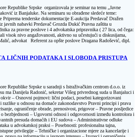
omore Republike Srpske organizovala je seminar na temu „Javne
Vidaković iz Banjaluke. Na seminaru su obrađene sledeće teme:
je Priprema tenderske dokumentacije E-aukcija Predavač Dražen
z javnih nabavki Predavač Grozda Đukić Pravna zaštita u
nika za pravne poslove i 4 advokatska pripravnika ( 27 lica, od čega:
ali visok nivo angažovanosti, aktivno su učestujući u diskusijama,
Malić, advokat Referent za opšte poslove Dragana Radošević, dipl.
ITA LIČNIH PODATAKA I SLOBODA PRISTUPA
re Republike Srpske u saradnji s Istraživačkim centrom d.o.o. iz
i su ma Danijela Radonić, sekretar Višeg privrednog suda u Banjaluci i
 okvir – Osnovni pojmovi: lični podaci, posebni kategorizovani
e i razlike u odnosu na domaće zakonodavstvo Pravni principi i prava
brisanje, ograničenje obrade, prenosivost, prigovor – Pravne posljedice
e o bezbjednosti – Ugovorni odnosi i odgovornosti između kontrolora i
levantnih presuda domaćih i EU sudova – Administrativne odluke
dataka u advokatskoj praksi – Posebnosti: profesionalna tajna,
pristupne privilegije – Tehničke i organizacione mjere za kancelarije i
, pravo na informaciju u javnom interesu – Izuzeci i ograničenja