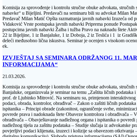
Komisija za sprovođenje i kontrolu stručne obuke advokata, stručni
nabavke“ u Bijeljini. Predavači na seminaru bili su advokat Milan Ma
Predavač Milan Matić Opšta razmatranja javnih nabavki Izuzeća od p
Vidaković Vrste postupaka javnih nabavki Priprema ponude Postupak 
postupcima javnih nabavki Žalba i tužba Pravo na naknadu štete Aktiv
22 iz Bijeljine, 1 iz Banjaluke, 1 iz Doboja, 2 iz Teslića i 1 iz Grad
deleći međusobno lična iskustva. Seminar je ocenjen s visokom ocen
ek.
IZVJEŠTAJ SA SEMINARA ODRŽANOG 11. MART
INFORMACIJAMA“
21.03.2026.
Komisija za sprovođenje i kontrolu stručne obuke advokata, stručnih 
Banjaluke, organizovala je seminar na temu „Zaštita ličnih podataka i
prof. dr Ljubinko Mitrović. Na seminaru su, primjenom interaktivnog 
podaci, obrada, kontrolor, obrađivač – Zakon o zaštiti ličnih podatak
ispitanika – Principi obrade (zakonitost, ograničenje svrhe, minimizaci
povrede prava i nadoknada štete Obaveze kontrolora i obrađivača – Vo
obrađivača – Obavještavanje nadležnog organa i ispitanika o povredi
nadležnog tijela za zaštitu podataka – Studije slučaja iz advokatske pr
povjerljivi podaci klijenata, izuzeci i kolizije sa obavezom otkrivanja –
digitalnu komunikaciju) Sloboda pristupa informacijama (SAI) Osnove 