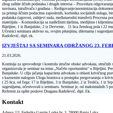
zbog zaštite ličnih podataka i drugih interesa – Procedura odgovaranj
novinara, istraživača i građana – Redigovanje/anonimizacija dokumenat
za pristup ličnim podacima zaposlenih, korisnika socijalnih usluga, bi
podataka (ugovori, zahtjevi suda, međunarodni transferi) Procesna po
materijala – Komunikacija sa nadležnim tijelima, medijima i klijentim
Bijeljine, 1 iz Banjaluke, 2 iz Dervente, 11 lica ženskog pola i 22 
Učesnici seminara aktivno su, svojim pitanjima, dilemama i sugestij
Radošević, dipl. ek.
IZVJEŠTAJ SA SEMINARA ODRŽANOG 23. FEB
21.03.2026.
Komisija za sprovođenje i kontrolu stručne obuke advokata, stručni
organizovala je seminar na temu „Načelo oportuniteta“ u Bijeljini. Pr
Banjaluke. U cilju jačanja kapaciteta advokata u oblasti krivičnog pr
s kaznenim nalogom Uloga branioca u postupku pregovaranja o krivici
( 25 lica, od čega: 17 iz Bijeljine, 3 iz Banjaluke, 2 iz Teslića, 1 iz
sugestijama, učestvovali u seminaru. Seminar je, od maksimalnih 5
Referent za opšte poslove Dragana Radošević, dipl. Ek.
Kontakt
Adresa: Ul. Federika Garsije Lorke br. 3, 78000 Banja Luka