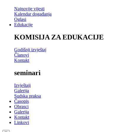
Najnovije vijesti
Kalendar događanja
Oglasi
Edukacije
KOMISIJA ZA EDUKACIJE
Godišnji izvještaj
Članovi
Kontakt
seminari
Izvještaji
Galerija
Sudska praksa
Časopis
Obrasci
Galerija
Kontakt
Linkovi