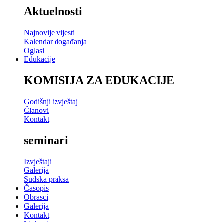
Aktuelnosti
Najnovije vijesti
Kalendar događanja
Oglasi
Edukacije
KOMISIJA ZA EDUKACIJE
Godišnji izvještaj
Članovi
Kontakt
seminari
Izvještaji
Galerija
Sudska praksa
Časopis
Obrasci
Galerija
Kontakt