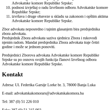
Advokatske komore Republike Srpske;
podnosi izvještaj o radu Izvršnom odboru Advokatske komore
Republike Srpske;
izvršava i druge obaveze u skladu sa zakonom i opštim aktima
Advokatske komore Republike Srpske.
Zbor advokata neposredno i tajnim glasanjem bira predsjednika
zbora advokata.
Predsjednik Zbora advokata saziva sjednicu Zbora i rukovodi
njenim radom. Mandat predsjednika Zbora advokata traje četiri
godine i može se jednom ponoviti.
Predsjednici Zborova advokata Advokatske komore Republike
Srpske su po osnovu svojih funkcija članovi Izvršnog odbora
Advokatske komore Republike Srpske.
Kontakt
Adresa: Ul. Federika Garsije Lorke br. 3, 78000 Banja Luka
E-mail: advokatskakomorars@advokatskakomora.ba
Tel: 387 (0) 51 226 010
Faks: 387 (0) 51 215 992