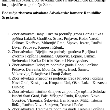
dužnosti advokata. Zbor advokata čine svi advokati čije kancelarije
imaju sjedište na području Zbora.
Područja zborova advokata Advokatske komore Republike
Srpske su:
Zbor advokata Banja Luka za područje grada Banja Luka i
opština Laktaši, Gradiška, Srbac, Prnjavor, Kotor Varoš,
Čelinac, Kneževo, Mrkonjić Grad, Šipovo, Jezero, Istočni
Drvar, Petrovac, Kupres i Ribnik;
Zbor advokata Bijelјina za područje gradova Bijelјina i
Zvornik i opština Bratunac, Uglјevik, Lopare, Osmaci,
Srebrenica i Brčko Distrikt Bosne i Hercegovine;
Zbor advokata Doboj za područje grada Doboj i opština
Petrovo, Derventa, Modriča, Teslić, Brod, Šamac,
Vukosavlјe, Pelagićevo i Donji Žabar;
Zbor advokata Prijedor za područje grada Prijedor i opština
Novi Grad, Kostajnica, Krupa na Uni, Oštra Luka i Kozarska
Dubica;
Zbor advokata Istočno Sarajevo za područje opština Sokolac,
Istočni Stari Grad, Pale, Višegrad Rudo, Rogatica, Novo
Goražde, Vlasenica, Šekovići, Han Pijesak, Milići, Istočna
Ilidža, Istočno Novo Sarajevo, Trnovo i Foča;
Zbor advokata Trebinje za područja grada Trebinje i opština