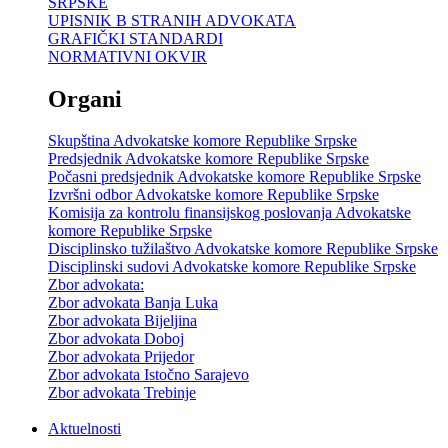
SRPSKE
UPISNIK B STRANIH ADVOKATA
GRAFIČKI STANDARDI
NORMATIVNI OKVIR
Organi
Skupština Advokatske komore Republike Srpske
Predsjednik Advokatske komore Republike Srpske
Počasni predsjednik Advokatske komore Republike Srpske
Izvršni odbor Advokatske komore Republike Srpske
Komisija za kontrolu finansijskog poslovanja Advokatske
komore Republike Srpske
Disciplinsko tužilaštvo Advokatske komore Republike Srpske
Disciplinski sudovi Advokatske komore Republike Srpske
Zbor advokata:
Zbor advokata Banja Luka
Zbor advokata Bijeljina
Zbor advokata Doboj
Zbor advokata Prijedor
Zbor advokata Istočno Sarajevo
Zbor advokata Trebinje
Aktuelnosti