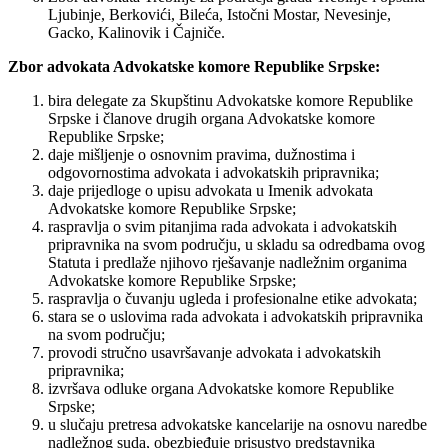
Ljubinje, Berkovići, Bileća, Istočni Mostar, Nevesinje,
Gacko, Kalinovik i Čajniče.
Zbor advokata Advokatske komore Republike Srpske:
bira delegate za Skupštinu Advokatske komore Republike
Srpske i članove drugih organa Advokatske komore
Republike Srpske;
daje mišljenje o osnovnim pravima, dužnostima i
odgovornostima advokata i advokatskih pripravnika;
daje prijedloge o upisu advokata u Imenik advokata
Advokatske komore Republike Srpske;
raspravlja o svim pitanjima rada advokata i advokatskih
pripravnika na svom području, u skladu sa odredbama ovog
Statuta i predlaže njihovo rješavanje nadležnim organima
Advokatske komore Republike Srpske;
raspravlja o čuvanju ugleda i profesionalne etike advokata;
stara se o uslovima rada advokata i advokatskih pripravnika
na svom području;
provodi stručno usavršavanje advokata i advokatskih
pripravnika;
izvršava odluke organa Advokatske komore Republike
Srpske;
u slučaju pretresa advokatske kancelarije na osnovu naredbe
nadležnog suda, obezbjeđuje prisustvo predstavnika