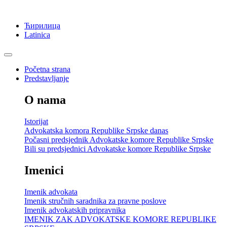
Ћирилица
Latinica
Početna strana
Predstavljanje
O nama
Istorijat
Advokatska komora Republike Srpske danas
Počasni predsjednik Advokatske komore Republike Srpske
Bili su predsjednici Advokatske komore Republike Srpske
Imenici
Imenik advokata
Imenik stručnih saradnika za pravne poslove
Imenik advokatskih pripravnika
IMENIK ZAK ADVOKATSKE KOMORE REPUBLIKE