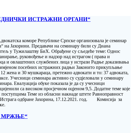
АЈЕДНИЧКИ ИСТРАЖНИ ОРГАНИ“
 Адвокатска коморе Републике Српске организовала је семинар
на“ на Јахорини. Предавачи на семинару били су Диана
тељ у Тужилаштву БиХ. Обрађене су сљедеће теме: Однос
нирање, руковођење и надзор над истрагом ( права и
оца и овлаштених службених лица у истрази Радње доказивања
 примјеном посебних истражних радњи Законито прикупљање
 12 жена и 30 мушкараца, претежно адвокати и то: 37 адвоката,
раксе. Учесници семинара активно су судјеловали у семинару
нара. Евалуација обуке показала је да су учесници
 оцијенили са високом просјечном оцјеном 9,5. Додатне теме које
м поступцима Теме из обласни накнаде штете Равноправност
 Истрага одбране Јахорина, 17.12.2021. год. Комисија за
ке.
Р МРЖЊЕ“