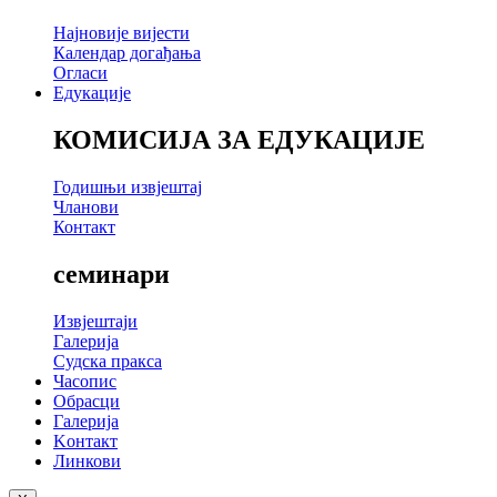
Најновије вијести
Календар догађања
Огласи
Едукације
КОМИСИЈА ЗА ЕДУКАЦИЈЕ
Годишњи извјештај
Чланови
Контакт
семинари
Извјештаји
Галерија
Судска пракса
Часопис
Обрасци
Галерија
Kонтакт
Линкови