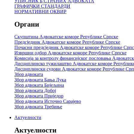
УПИСНИК Б СТРАНИХ АДВОКАТА
ГРАФИЧКИ СТАНДАРДИ
НОРМАТИВНИ ОКВИР
Органи
Скупштина Адвокатске коморе Републике Српске
Предсједник Адвокатске коморе Републике Српске
Почасни предсједник Адвокатске коморе Републике Српс
Извршни одбор Адвокатске коморе Републике Српске
Комисија за контролу финансијског пословања Адвокатс
Дисциплинско тужилаштво Адвокатске коморе Републик
Дисциплински судови Адвокатске коморе Републике Срп
Збор адвоката
Збор адвоката Бања Лука
Збор адвоката Бијељина
Збор адвоката Добој
Збор адвоката Приједор
Збор адвоката Источно Сарајево
Збор адвоката Требиње
Актуелности
Актуелности