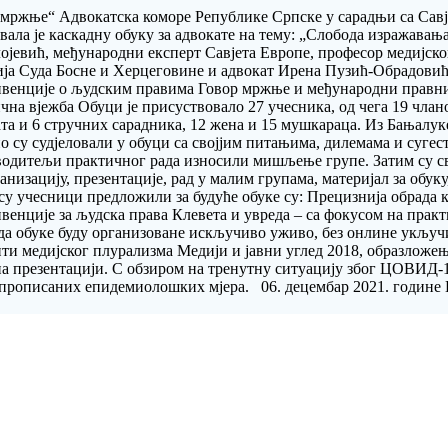
 мржње“ Адвокатска коморе Републике Српске у сарадњи са Сав
ала је каскадну обуку за адвокате на тему: „Слобода изражавања
лојевић, међународни експерт Савјета Европе, професор медијск
ја Суда Босне и Херцеговине и адвокат Ирена Пузић-Обрадовић. 
нвенције о људским правима Говор мржње и међународни правн
чна вјежба Обуци је присуствовало 27 учесника, од чега 19 чла
 и 6 стручних сарадника, 12 жена и 15 мушкараца. Из Бањалуке 1
 су судјеловали у обуци са својјим питањима, дилемама и сугес
су водитељи практичног рада износили мишљење групе. Затим су с
анизацију, презентације, рад у малим групама, материјал за обуку,
 су учесници предложили за будуће обуке су: Прецизнија обрада 
венције за људска права Клевета и увреда – са фокусом на практ
 и да обуке буду организоване искључиво уживо, без онлине укљ
ити медијског плурализма Медији и јавни углед 2018, образложе
 на презентацији. С обзиром на тренутну ситуацију због ЦОВИД-1
 прописаних епидемиолошких мјера. 06. децембар 2021. године 