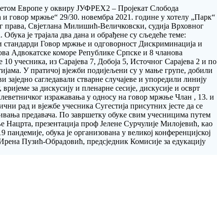
јетом Европе у оквиру ЈУФРЕX2 – Пројекат Слобода
 и говор мржње“ 29/30. новембра 2021. године у хотелу „Парк“
ог права, Свјетлана Милишић-Величковски, судија Врховног
Обука је трајала два дана и обрађене су сљедеће теме:
и стандарди Говор мржње и одговорност Дискриминација и
нова Адвокатске коморе Републике Српске и 8 чланова
0 учесника, из Сарајева 7, Добоја 5, Источног Сарајева 2 и по
тијама. У пратичој вјежби подијељени су у мање групе, добили
ви заједно сагледавали стварне случајеве и упоредили линију
 вријеме за дискусију и пленарне сесије, дискусије и осврт
клеветничког изражавања у односу на говор мржње Члан , 13. и
ични рад и вјежбе учесника Сугестија присутних јесте да се
учивања предавача. По завршетку обуке свим учесницима путем
ње Нацрта, презентација проф Јелене Сурчулије Милојевић, као
9 пандемије, обука је организована у великој конференцијској
Ирена Пузић-Обрадовић, предсједник Комисије за едукацију