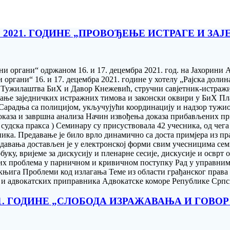
АР 2021. ГОДИНЕ „ПРОВОЂЕЊЕ ИСТРАГЕ И З
ни органи“ одржаном 16. и 17. децембра 2021. год. на Јахорини
 органи“ 16. и 17. децембра 2021. године у хотелу „Рајска доли
Тужилаштва БиХ и Давор Кнежевић, стручни савјетник-истражи
ање заједничких истражних тимова и законски оквири у БиХ Пла
Сарадња са полицијом, укључујући координацију и надзор тужи
 доказа и завршна анализа Начин извођења доказа прибављених
судска пракса ) Семинару су присуствовала 42 учесника, од чега
ника. Предавање је било врло динамично са доста примјера из п
редавања достављен је у електронској форми свим учесницима семи
обуку, вријеме за дискусију и пленарне сесије, дискусије и осврт
них проблема у парничном и кривичном поступку Рад у управни
књига Проблеми код излагања Теме из области грађанског права
и адвокатских приправника Адвокатске коморе Републике Српс
021. ГОДИНЕ „СЛОБОДА ИЗРАЖАВАЊА И ГОВО