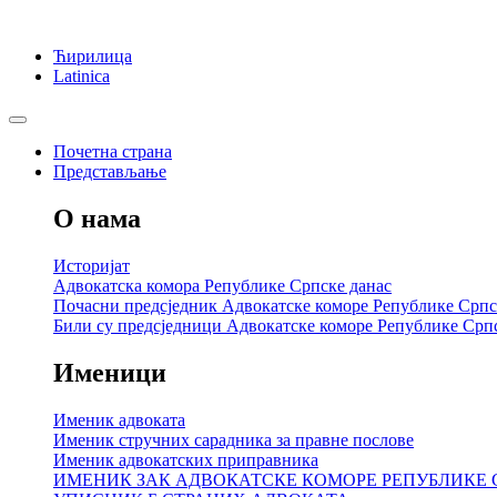
Ћирилица
Latinica
Почетна страна
Представљање
О нама
Историјат
Адвокатска комора Републике Српске данас
Почасни предсједник Адвокатске коморе Републике Српс
Били су предсједници Адвокатске коморе Републике Срп
Именици
Именик адвоката
Именик стручних сарадника за правне послове
Именик адвокатских приправника
ИМЕНИК ЗАК АДВОКАТСКЕ КОМОРЕ РЕПУБЛИКЕ 