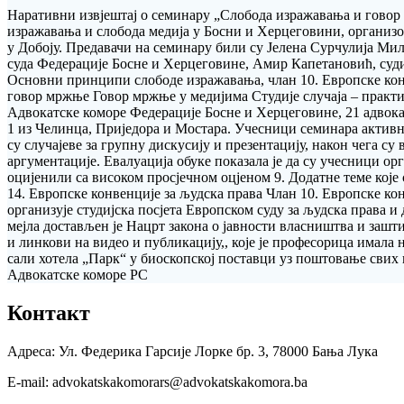
Наративни извјештај о семинару „Слобода изражавања и говор
изражавања и слобода медија у Босни и Херцеговини, организов
у Добоју. Предавачи на семинару били су Јелена Сурчулија Ми
суда Федерације Босне и Херцеговине, Амир Капетановић, суди
Основни принципи слободе изражавања, члан 10. Европске ко
говор мржње Говор мржње у медијима Студије случаја – практи
Адвокатске коморе Федерације Босне и Херцеговине, 21 адвоката
1 из Челинца, Приједора и Мостара. Учесници семинара активно
су случајеве за групну дискусију и презентацију, након чега 
аргументације. Евалуација обуке показала је да су учесници орг
оцијенили са високом просјечном оцјеном 9. Додатне теме које
14. Европске конвенције за људска права Члан 10. Европске кон
организује студијска посјета Европском суду за људска права
мејла достављен је Нацрт закона о јавности власништва и зашт
и линкови на видео и публикацију,, које је професорица имала
сали хотела „Парк“ у биоскопској поставци уз поштовање свих
Адвокатске коморе РС
Контакт
Адреса: Ул. Федерика Гарсије Лорке бр. 3, 78000 Бања Лука
Е-mail: advokatskakomorars@advokatskakomora.ba