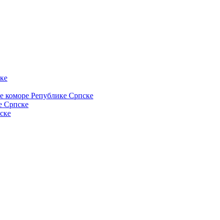
ке
ке коморе Републике Српске
е Српске
ске