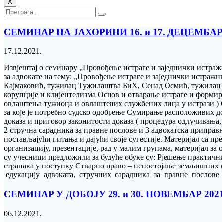
X
СЕМИНАР НА ЈАХОРИНИ 16. и 17. ДЕЦЕМБ
17.12.2021.
Извјештај о семинару „Провођење истраге и заједнички истраж
за адвокате на тему: „Провођење истраге и заједнички истражни
Кајмаковић, тужилац Тужилаштва БиХ, Сенад Осмић, тужилац 
корупције и клијентелизма Основ и отварање истраге и формир
овлаштења тужиоца и овлаштених службених лица у истрази ) 
за које је потребно судско одобрење Сумирање расположивих
доказа и приговор законитости доказа ( процедура одлучивања, 
2 стручна сарадника за правне послове и 3 адвокатска приправ
постављајући питања и дајући своје сугестије. Материјал са п
организацију, презентације, рад у малим групама, материјал за 
су учесници предложили за будуће обуке су: Рјешење практич
странака у поступку Стварно право – непостојање земљишних 
едукацију адвоката, стручних сарадника за правне послове 
СЕМИНАР У ДОБОЈУ 29. и 30. НОВЕМБАР 2
06.12.2021.