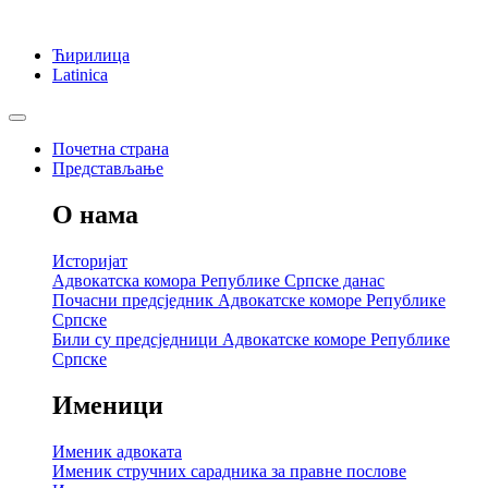
Ћирилица
Latinica
Почетна страна
Представљање
О нама
Историјат
Адвокатска комора Републике Српске данас
Почасни предсједник Адвокатске коморе Републике
Српске
Били су предсједници Адвокатске коморе Републике
Српске
Именици
Именик адвоката
Именик стручних сарадника за правне послове