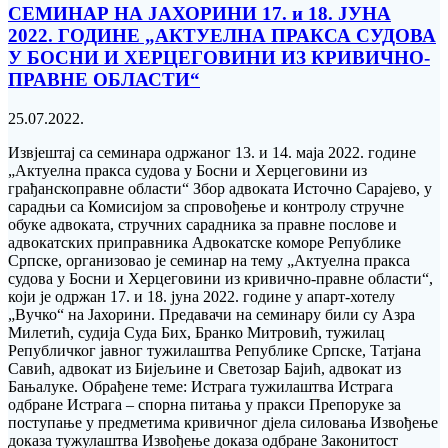
СЕМИНАР НА ЈАХОРИНИ 17. и 18. ЈУНА
2022. ГОДИНЕ „АКТУЕЛНА ПРАКСА СУДОВА
У БОСНИ И ХЕРЦЕГОВИНИ ИЗ КРИВИЧНО-
ПРАВНЕ ОБЛАСТИ“
25.07.2022.
Извјештај са семинара одржаног 13. и 14. маја 2022. године
„Актуелна пракса судова у Босни и Херцеговини из
грађанскоправне области“ Збор адвоката Источно Сарајево, у
сарадњи са Комисијом за спровођење и контролу стручне
обуке aдвоката, стручних сарадника за правне послове и
aдвокатских приправника Адвокатске коморе Републике
Српске, организовао је семинар на тему „Актуелна пракса
судова у Босни и Херцеговини из кривично-правне области“,
који је одржан 17. и 18. јуна 2022. године у апарт-хотелу
„Вучко“ на Јахорини. Предавачи на семинару били су Азра
Милетић, судија Суда Бих, Бранко Митровић, тужилац
Републичког јавног тужилаштва Републике Српске, Татјана
Савић, адвокат из Бијељине и Светозар Бајић, адвокат из
Бањалуке. Обрађене теме: Истрага тужилаштва Истрага
одбране Истрага – спорна питања у пракси Препоруке за
поступање у предметима кривичног дјела силовања Извођење
доказа тужулаштва Извођење доказа одбране Законитост