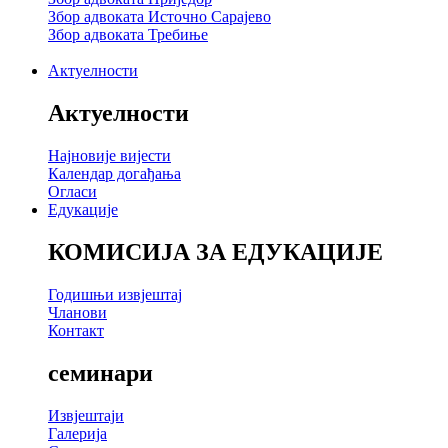
Збор адвоката Источно Сарајево
Збор адвоката Требиње
Актуелности
Актуелности
Најновије вијести
Календар догађања
Огласи
Едукације
КОМИСИЈА ЗА ЕДУКАЦИЈЕ
Годишњи извјештај
Чланови
Контакт
семинари
Извјештаји
Галерија