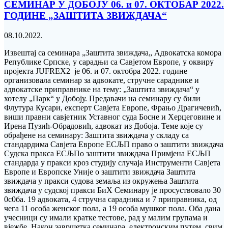
СЕМИНАР У ДОБОЈУ 06. и 07. ОКТОБАР 2022.
ГОДИНЕ „ЗАШТИТА ЗВИЖДАЧА“
08.10.2022.
Извештај са семинара „Заштита звиждача„ Адвокатска комора
Републике Српске, у сарадњи са Савјетом Европе, у оквиру
пројекта JUFREX2 је 06. и 07. октобра 2022. године
организовала семинар за адвокате, стручне сараднике и
адвокатске приправнике на тему: „Заштита звиждача“ у
хотелу „Парк“ у Добоју. Предавачи на семинару су били
Флутура Кусари, експерт Савјета Европе, Фрањо Драгичевић,
виши правни савјетник Уставног суда Босне и Херцеговине и
Ирена Пузић-Обрадовић, адвокат из Добоја. Теме које су
обрађене на семинару: Заштита звиждача у складу са
стандардима Савјета Европе ЕСЉП право о заштити звиждача
Судска пракса ЕСЉПо заштити звиждача Примјена ЕСЉП
стандарда у пракси кроз студију случаја Инструменти Савјета
Европе и Европске Уније о заштити звиждача Заштита
звиждача у пракси судова земаља из окружења Заштита
звиждача у судској пракси БиХ Семинару је просуствовало 30
0с0ба. 19 адвоката, 4 стручна сарадника и 7 приправника, од
чега 11 особа женског пола, а 19 особа мушког пола. Оба дана
учесници су имали кратке тестове, рад у малим групама и
вјежбе. Након завршетка семинара, електронским путем, свим