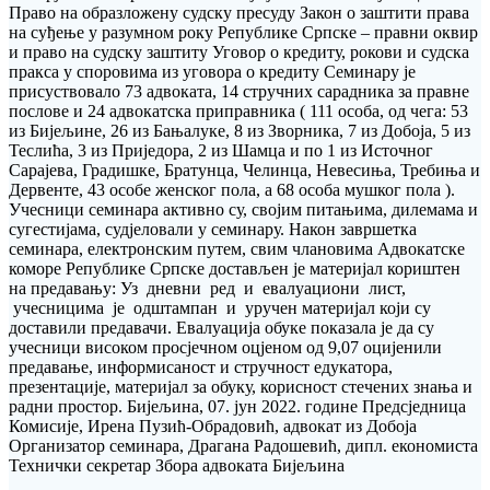
Право на образложену судску пресуду Закон о заштити права
на суђење у разумном року Републике Српске – правни оквир
и право на судску заштиту Уговор о кредиту, рокови и судска
пракса у споровима из уговора о кредиту Семинару је
присуствовало 73 адвоката, 14 стручних сарадника за правне
послове и 24 адвокатска приправника ( 111 особа, од чега: 53
из Бијељине, 26 из Бањалуке, 8 из Зворника, 7 из Добоја, 5 из
Теслића, 3 из Приједора, 2 из Шамца и по 1 из Источног
Сарајева, Градишке, Братунца, Челинца, Невесиња, Требиња и
Дервенте, 43 особе женског пола, а 68 особа мушког пола ).
Учесници семинара активно су, својим питањима, дилемама и
сугестијама, судјеловали у семинару. Након завршетка
семинара, електронским путем, свим члановима Адвокатске
коморе Републике Српске достављен је материјал кориштен
на предавању: Уз дневни ред и евалуациони лист,
учесницима је одштампан и уручен материјал који су
доставили предавачи. Евалуација обуке показала је да су
учесници високом просјечном оцјеном од 9,07 оцијенили
предавање, информисаност и стручност едукатора,
презентације, материјал за обуку, корисност стечених знања и
радни простор. Бијељина, 07. јун 2022. године Предсједница
Комисије, Ирена Пузић-Обрадовић, адвокат из Добоја
Организатор семинара, Драгана Радошевић, дипл. економиста
Технички секретар Збора адвоката Бијељина