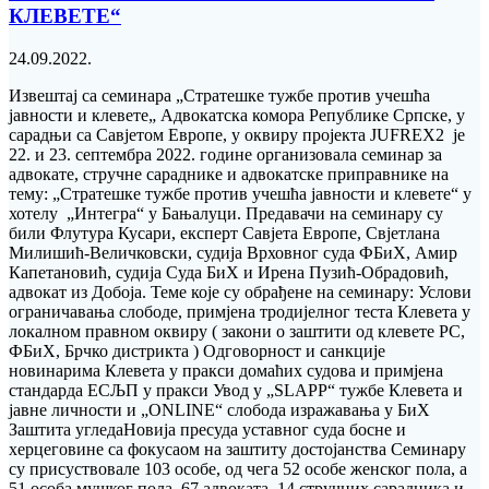
КЛЕВЕТЕ“
24.09.2022.
Извештај са семинара „Стратешке тужбе против учешћа
јавности и клевете„ Адвокатска комора Републике Српске, у
сарадњи са Савјетом Европе, у оквиру пројекта JUFREX2 је
22. и 23. септембра 2022. године организовала семинар за
адвокате, стручне сараднике и адвокатске приправнике на
тему: „Стратешке тужбе против учешћа јавности и клевете“ у
хотелу „Интегра“ у Бањалуци. Предавачи на семинару су
били Флутура Кусари, експерт Савјета Европе, Свјетлана
Милишић-Величковски, судија Врховног суда ФБиХ, Амир
Капетановић, судија Суда БиХ и Ирена Пузић-Обрадовић,
адвокат из Добоја. Теме које су обрађене на семинару: Услови
ограничавања слободе, примјена тродијелног теста Клевета у
локалном правном оквиру ( закони о заштити од клевете РС,
ФБиХ, Брчко дистрикта ) Одговорност и санкције
новинарима Клевета у пракси домаћих судова и примјена
стандарда ЕСЉП у пракси Увод у „SLAPP“ тужбе Клевета и
јавне личности и „ONLINE“ слобода изражавања у БиХ
Заштита угледаНовија пресуда уставног суда босне и
херцеговине са фокусаом на заштиту достојанства Семинару
су присуствовале 103 особе, од чега 52 особе женског пола, а
51 особа мушког пола, 67 адвоката, 14 стручних сарадника и