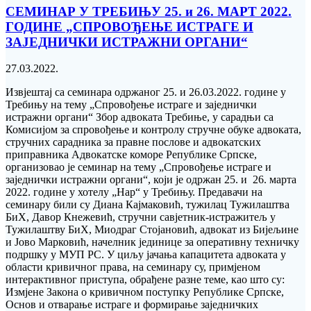
СЕМИНАР У ТРЕБИЊУ 25. и 26. МАРТ 2022.
ГОДИНЕ „СПРОВОЂЕЊЕ ИСТРАГЕ И
ЗАЈЕДНИЧКИ ИСТРАЖНИ ОРГАНИ“
27.03.2022.
Извјештај са семинара одржаног 25. и 26.03.2022. године у
Требињу на тему „Спровођење истраге и заједнички
истражни органи“ Збор адвоката Требиње, у сарадњи са
Комисијом за спровођење и контролу стручне обуке aдвоката,
стручних сарадника за правне послове и aдвокатских
приправника Адвокатске коморе Републике Српске,
организовао је семинар на тему „Спровођење истраге и
заједнички истражни органи“, који је одржан 25. и 26. марта
2022. године у хотелу „Нар“ у Требињу. Предавачи на
семинару били су Диана Кајмаковић, тужилац Тужилаштва
БиХ, Давор Кнежевић, стручни савјетник-истражитељ у
Тужилаштву БиХ, Миодраг Стојановић, адвокат из Бијељине
и Јово Марковић, начелник јединице за оперативну техничку
подршку у МУП РС. У циљу јачања капацитета адвоката у
области кривичног права, на семинару су, примјеном
интерактивног приступа, обрађене разне теме, као што су:
Измјене Закона о кривичном поступку Републике Српске,
Основ и отварање истраге и формирање заједничких