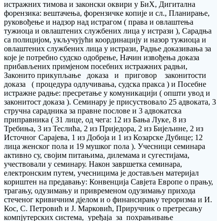
истражних тимова и законски оквири у БиХ, Дигитална
форензика: вештачења, форензичке копије и сл., Планирање,
руковођење и надзор над истрагом ( права и овлаштења
тужиоца и овлаштених службених лица у истрази ), Сарадња
са полицијом, укључујући координацију и назор тужиоца и
овлаштених службених лица у истрази, Радње доказивања за
које је потребно судско одобрење, Начин извођења доказа
прибављених примјеном посебних истражних радњи,
Законито прикупљање доказа и приговор законитости
доказа ( процедура одлучивања, судска пракса ) и Посебне
истражне радње: пресретање у комуникацији ( општи увод и
законитост доказа ). Семинару је присуствовало 25 адвоката, 3
стручна сарадника за правне послове и 3 адвокатска
приправника ( 31 лице, од чега: 12 из Бања Луке, 8 из
Требиња, 3 из Теслића, 2 из Приједора, 2 из Бијељине, 2 из
Источног Сарајева, 1 из Добоја и 1 из Козарске Дубице; 12
лица женског пола и 19 мушког пола ). Учесници семинара
активно су, својим питањима, дилемама и сугестијама,
учествовали у семинару. Након завршетка семинара,
електронским путем, учесницима је достављен материјал
кориштен на предавању: Конвенција Савјета Европе о прању,
трагању, одузимању и привременом одузимању прихода
стеченог кривичним дјелом и о финансирању тероризма и И.
Кос, С. Петровић и Ј. Марковић, Приручник о претресању
компјутерских система, уређаја за похрањивање