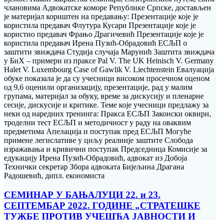
члановима Адвокатске коморе Републике Српске, достављен
је материјал кориштен на предавању: Презентације које је
користила предавач Флутура Кусари Презентације које је
користио предавач Фрањо Драгичевић Презентације које је
користила предавач Ирена Пузић-Обрадовић ЕСЉП о
заштити звиждача Студија случаја Марунић Заштита звиждача
у БиХ – примери из праксе Pal V. The UK Heinisch V. Germany
Halet V. Luxembourg Case of Gawlik V. Liechtenstein Евалуација
обуке показала је да су учесници високом просечном оценом
од 9,6 оценили организацију, презентације, рад у малим
групама, материјал за обуку, време за дискусију и пленарне
сесије, дискусије и критике. Теме које учесници предлажу за
неки од наредних тренинга: Пракса ЕСЉП Законски оквири,
троделни тест ЕСЉП и методичност у раду на оваквим
предметима Апелација и поступак пред ЕСЉП Могуће
примене легислативе у циљу реалније заштите Слобода
изражавања и кривични поступак Председница Комисије за
едукацију Ирена Пузић-Обрадовић, адвокат из Добоја
Технички секретар Збора адвоката Бијељина Драгана
Радошевић, дипл. економиста
СЕМИНАР У БАЊАЛУЦИ 22. и 23.
СЕПТЕМБАР 2022. ГОДИНЕ „СТРАТЕШКЕ
ТУЖБЕ ПРОТИВ УЧЕШЋА ЈАВНОСТИ И