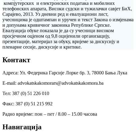
компјутерских и електронских података и мобилних
телефонских апарата, Високи судски и тужилачки савјет БиХ,
Сарајево, 2013. Уз дневни ред и евалуациони лист,
учесницима је одштампан и уручен и текст Закона о измјенама
и допунама кривичног законика Републике Српске.
Евалуација обуке показала је да су учесници високом
просјечном оцјеном од 9,8 оцијенили организацију,
презентације, материјал за обуку, вријеме за дискусију и
пленарне сесије, дискусије и критике.
Контакт
Адреса: Ул. Федерика Гарсије Лорке бр. 3, 78000 Бања Лука
Е-mail: advokatskakomorars@advokatskakomora.ba
Тел: 387 (0) 51 226 010
Факс: 387 (0) 51 215 992
Радно вријеме: пон – пет / 8.00 – 15.00 часова
Навигација