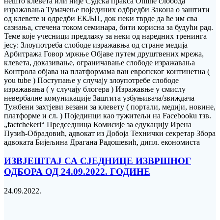
нешто клевета или није Судска пракса Online слобода
изражавања Тумачење појединих одбредби Закона о заштити
од клевете и одредби ЕКЉП, док неки тврде да ће им сва
сазнања, стечена током семинара, бити корисна за будући рад.
Теме које учесници предлажу за неки од наредних тренинга
јесу: Злоупотреба слободе изражавња од стране медија
Арбитража Говор мржње Објаве путем друштвених мрежа,
клевета, доказивање, ограничавање слободе изражавања
Контрола објава на платформама ван европског континетна (
you tube ) Поступање у случају злоупотребе слободе
изражавања ( у случају блогера ) Изражавње у смислу
невербалне комуникације Заштита узбуњивача/звиждача
Тужбени захтјеви везани за клевету ( портали, медији, новине,
платформе и сл. ) Појединци као тужитељи на Facebooku тзв.
„factchekeri“ Председница Комисије за едукацију Ирена
Пузић-Обрадовић, адвокат из Добоја Технички секретар Збора
адвоката Бијељина Драгана Радошевић, дипл. економиста
ИЗВЈЕШТАЈ СА СЈЕДНИЦЕ ИЗВРШНОГ
ОДБОРА ОД 24.09.2022. ГОДИНЕ
24.09.2022.