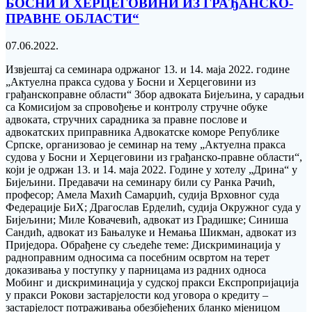
БОСНИ И ХЕРЦЕГОВИНИ ИЗ ГРАЂАНСКО-
ПРАВНЕ ОБЛАСТИ“
07.06.2022.
Извјештај са семинара одржаног 13. и 14. маја 2022. године
„Актуелна пракса судова у Босни и Херцеговини из
грађанскоправне области“ Збор адвоката Бијељина, у сарадњи
са Комисијом за спровођење и контролу стручне обуке
aдвоката, стручних сарадника за правне послове и
aдвокатских приправника Адвокатске коморе Републике
Српске, организовао је семинар на тему „Актуелна пракса
судова у Босни и Херцеговини из грађанско-правне области“,
који је одржан 13. и 14. маја 2022. Године у хотелу „Дрина“ у
Бијељини. Предавачи на семинару били су Ранка Рачић,
професор; Амела Махић Самарџић, судија Врховног суда
Федерације БиХ; Драгослав Ерделић, судија Окружног суда у
Бијељини; Миле Ковачевић, адвокат из Градишке; Синиша
Сандић, адвокат из Бањалуке и Немања Шикман, адвокат из
Приједора. Обрађене су сљедеће теме: Дискриминација у
радноправним односима са посебним освртом на терет
доказивања у поступку у парницама из радних односа
Мобинг и дискриминација у судској пракси Експропријација
у пракси Рокови застарјелости код уговора о кредиту –
застарјелост потраживања обезбјеђених бланко мјеницом