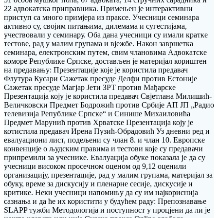
22 адвокатска приправника. Примењен је интерактивни
приступ са много примјера из праксе. Учесници семинара
активно су, својим питањима, дилемама и сугестијама,
учествовали у семинару. Оба дана учесници су имали кратке
тестове, рад у малим групама и вјежбе. Након завршетка
семинара, електронским путем, свим члановима Адвокатске
коморе Републике Српске, достављен је материјал кориштен
на предавању: Презентације које је користила предавач
Флутура Кусари Сажетак пресуде Делфи против Естоније
Сажетак пресуде Магјар Јети ЗРТ против Мађарске
Презентација коју је користила предавач Свјетлана Милишић-
Величковски Предмет Бодрожић против Србије АП ЈП „Радио
телевизија Републике Српске“ и Синише Михаиловића
Предмет Марунић против Хрватске Презентација коју је
котистила предавач Ирена Пузић-Обрадовић Уз дневни ред и
евалуациони лист, подељени су члан 8. и члан 10. Европске
конвенције о људским правима и тестови које су предавачи
припремили за учеснике. Евалуација обуке показала је да су
учесници високом просечном оценом од 9,12 оценили
организацију, презентације, рад у малим групама, материјал за
обуку, време за дискусију и пленарне сесије, дискусије и
критике. Неки учесници напомињу да су им најкориснија
сазнања и да ће их користити у будућем раду: Препознавање
SLAPP тужби Методологија и поступност у процјени да ли је