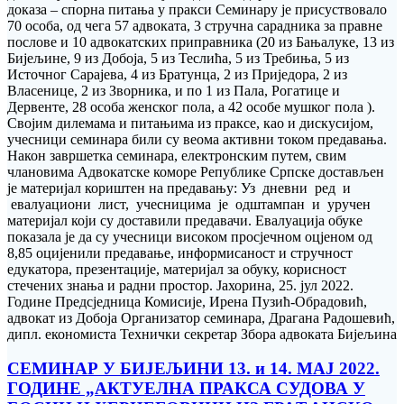
доказа – спорна питања у пракси Семинару је присуствовало
70 особа, од чега 57 адвоката, 3 стручна сарадника за правне
послове и 10 адвокатских приправника (20 из Бањалуке, 13 из
Бијељине, 9 из Добоја, 5 из Теслића, 5 из Требиња, 5 из
Источног Сарајева, 4 из Братунца, 2 из Приједора, 2 из
Власенице, 2 из Зворника, и по 1 из Пала, Рогатице и
Дервенте, 28 особа женског пола, а 42 особе мушког пола ).
Својим дилемама и питањима из праксе, као и дискусијом,
учесници семинара били су веома активни током предавања.
Након завршетка семинара, електронским путем, свим
члановима Адвокатске коморе Републике Српске достављен
је материјал кориштен на предавању: Уз дневни ред и
евалуациони лист, учесницима је одштампан и уручен
материјал који су доставили предавачи. Евалуација обуке
показала је да су учесници високом просјечном оцјеном од
8,85 оцијенили предавање, информисаност и стручност
едукатора, презентације, материјал за обуку, корисност
стечених знања и радни простор. Јахорина, 25. јул 2022.
Године Предсједница Комисије, Ирена Пузић-Обрадовић,
адвокат из Добоја Организатор семинара, Драгана Радошевић,
дипл. економиста Технички секретар Збора адвоката Бијељина
СЕМИНАР У БИЈЕЉИНИ 13. и 14. МАЈ 2022.
ГОДИНЕ „АКТУЕЛНА ПРАКСА СУДОВА У