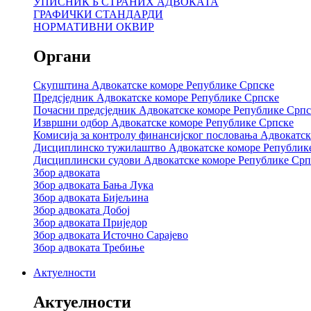
УПИСНИК Б СТРАНИХ АДВОКАТА
ГРАФИЧКИ СТАНДАРДИ
НОРМАТИВНИ ОКВИР
Органи
Скупштина Адвокатске коморе Републике Српске
Предсједник Адвокатске коморе Републике Српске
Почасни предсједник Адвокатске коморе Републике Српс
Извршни одбор Адвокатске коморе Републике Српске
Комисија за контролу финансијског пословања Адвокатс
Дисциплинско тужилаштво Адвокатске коморе Републик
Дисциплински судови Адвокатске коморе Републике Срп
Збор адвоката
Збор адвоката Бања Лука
Збор адвоката Бијељина
Збор адвоката Добој
Збор адвоката Приједор
Збор адвоката Источно Сарајево
Збор адвоката Требиње
Актуелности
Актуелности