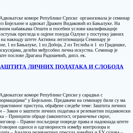
а Адвокатске коморе Републике Српске организовала је семинар
 из Бијељине и адвокат Дражен Видаковић из Бањалуке. На
јавним набавкама Општи и посебни услови квалификације
ступак прегледа и оцјене понуда Одлуке у поступку јавних
 на накнаду штете Активна легитимација Семинару је
е, 1 из Бањалуке, 1 из Добоја, 2 из Теслића и 1 из Градишке,
скусијама, делећи међусобно лична искуства. Семинар је
те послове Драгана Радошевић, дипл. ек.
 „ЗАШТИТА ЛИЧНИХ ПОДАТАКА И СЛОБОДА
 Адвокатске коморе Републике Српске у сарадњи с
нформацијама“ у Бијељини. Предавачи на семинару били су ма
рактивног приступа, обрађене следеће теме: Заштита личних
ч – Закон о заштити личних података и релевантни подзаконски
а – Принципи обраде (законитост, ограничење сврхе,
 приговор – Правне посљедице повреде права и надокнада штете
 Уговорни односи и одговорности између контролора и
ција – Анализа релевантних пресуда домаћих и ЕУ судова –