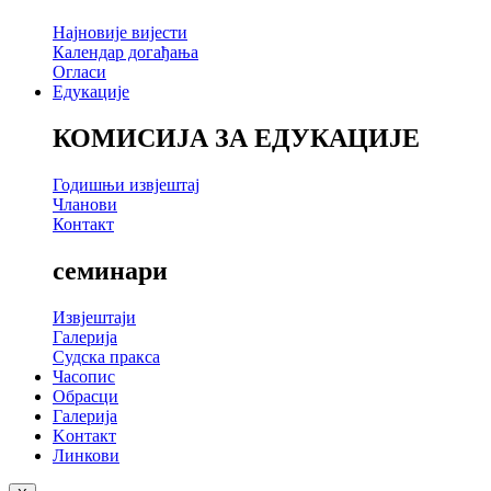
Најновије вијести
Календар догађања
Огласи
Едукације
КОМИСИЈА ЗА ЕДУКАЦИЈЕ
Годишњи извјештај
Чланови
Контакт
семинари
Извјештаји
Галерија
Судска пракса
Часопис
Обрасци
Галерија
Kонтакт
Линкови