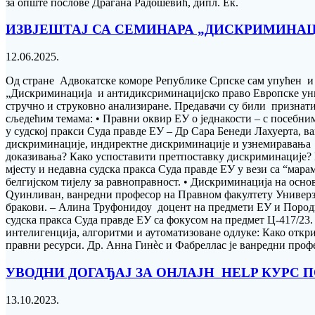
за опште послове Драгана Радошевић, дипл. Ек.
ИЗВЈЕШТАЈ СА СЕМИНАРА „ДИСКРИМИНАЦ
12.06.2025.
Од стране Адвокатске коморе Републике Српске сам упућен и у
„Дискриминација и антидиксриминацијско право Европске уније
стручно и струковно анализиране. Предавачи су били признат
сљедећим темама: • Правни оквир ЕУ о једнакости – с посебни
у судској пракси Суда правде ЕУ – Др Сара Бенеди Лахуерта,
дискриминације, индиректне дискриминације и узнемиравања 
доказивања? Како успоставити претпоставку дискриминације? 
мјесту и недавна судска пракса Суда правде ЕУ у вези са “мар
белгијском тијелу за равноправност. • Дискриминација на ос
Qуинливан, ванредни професор на Правном факултету Универзи
бракови. – Алина Трyфонидоу доцент на предмети ЕУ и Породи
судска пракса Суда правде ЕУ са фокусом на предмет Ц-417/23.
интелигенција, алгоритми и аутоматизоване одлуке: Како откр
правни ресурси. Др. Анна Гинèс и Фабреллас је ванредни профе
УВОДНИ ДОГАЂАЈ ЗА ОНЛАЈН HELP КУРС ПО
13.10.2023.