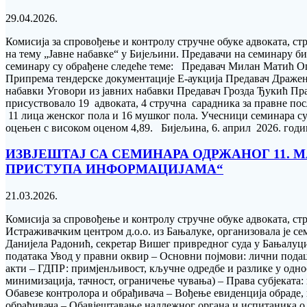
29.04.2026.
Комисија за спровођење и контролу стручне обуке aдвоката, с
на тему „Јавне набавке“ у Бијељини. Предавачи на семинару б
семинару су обрађене следеће теме: Предавач Милан Матић Оп
Припрема тендерске документације Е-аукција Предавач Дражен
набавки Уговори из јавних набавки Предавач Грозда Ђукић Пр
присуствовало 19 адвоката, 4 стручна сарадника за правне посло
11 лица женског пола и 16 мушког пола. Учесници семинара су
оцењен с високом оценом 4,89. Бијељина, 6. април 2026. год
ИЗВЈЕШТАЈ СА СЕМИНАРА ОДРЖАНОГ 11. М
ПРИСТУПА ИНФОРМАЦИЈАМА“
21.03.2026.
Комисија за спровођење и контролу стручне обуке aдвоката, с
Истраживачким центром д.о.о. из Бањалуке, организовала је с
Данијела Радонић, секретар Вишег привредног суда у Бањалуц
података Увод у правни оквир – Основни појмови: лични подац
акти – ГДПР: примјенљивост, кључне одредбе и разлике у одно
минимизација, тачност, ограничење чувања) – Права субјеката
Обавезе контролора и обрађивача – Вођење евиденција обраде, 
обрађивача – Обавјештавање надлежног органа и испитаника о 