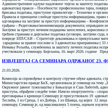
Административне одлуке надлежног тијела за заштиту података 
адвокатској пракси – Посебности: професионална тајна, повјер
брисања података, приступне привилегије – Техничке и орган
Правила и принципи слободе приступа информацијама, право н
одговарања на захтјеве за приступ информацијама – Конфликт
грађана – Редиговање/анонимизација докумената; оправдани ин
Захтјеви за приступ личним подацима запослених, корисника соц
трећим странама и дијељење података (уговори, захтјеви суд
повреде ЗЛП/САИ – Стратегије доказивања и прикупљање матер
сарадника за правне послове и 3 адвокатска приправника ( 33 л
Немању Рољића, службеника за заштиту личних података испре
учествовали у семинару. Бијељина, 16. март 2026. године Пре
ИЗВЈЕШТАЈ СА СЕМИНАРА ОДРЖАНОГ 23. Ф
21.03.2026.
Комисија за спровођење и контролу стручне обуке aдвоката, с
Министарстсва правде БиХ, организовала је семинар на тему 
Окружног јавног тужилаштва у Бањалуци и Сша Лаботић, адвока
приступа, обрађене следеће теме: Начело опортунитета – спо
преговарања о кривици Семинару је присуствовало 19 адвоката, 
Теслића, 1 из Српца, 1 из Добоја, 1 из Шамца, од којих 12 лиц
семинару. Семинар је, од максималних 5 поена, оцењен изузе