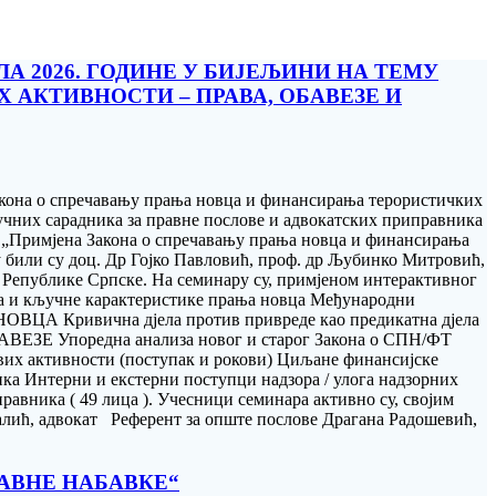
ЛА 2026. ГОДИНЕ У БИЈЕЉИНИ НА ТЕМУ
АКТИВНОСТИ – ПРАВА, ОБАВЕЗЕ И
Закона о спречавању прања новца и финансирања терористичких
ручних сарадника за правне послове и aдвокатских приправника
у „Примјена Закона о спречавању прања новца и финансирања
 били су доц. Др Гојко Павловић, проф. др Љубинко Митровић,
 Републике Српске. На семинару су, примјеном интерактивног
кључне карактеристике прања новца Међународни
ЦА Кривична дјела против привреде као предикатна дјела
ЕЗЕ Упоредна анализа новог и старог Закона о СПН/ФТ
их активности (поступак и рокови) Циљане финансијске
нтерни и екстерни поступци надзора / улога надзорних
авника ( 49 лица ). Учесници семинара активно су, својим
алић, адвокат Референт за опште послове Драгана Радошевић,
ЈАВНЕ НАБАВКЕ“