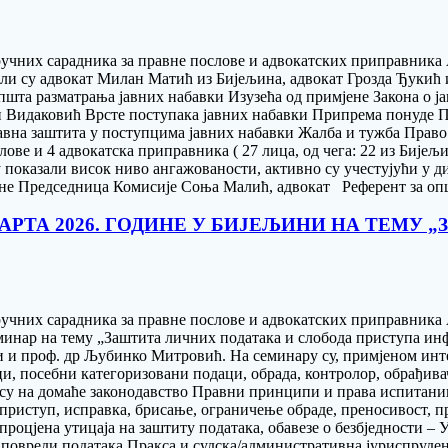
тручних сарадника за правне послове и aдвокатских приправник
или су адвокат Милан Матић из Бијељина, адвокат Грозда Ђукић
шта разматрања јавних набавки Изузећа од примјене Закона о 
 Видаковић Врсте поступака јавних набавки Припрема понуде По
авна заштита у поступцима јавних набавки Жалба и тужба Право
ве и 4 адвокатска приправника ( 27 лица, од чега: 22 из Бијељин
 показали висок ниво ангажованости, активно су учестујући у ди
ине Председница Комисије Соња Малић, адвокат Референт за опш
АРТА 2026. ГОДИНЕ У БИЈЕЉИНИ НА ТЕМУ
тручних сарадника за правне послове и aдвокатских приправника
еминар на тему „Заштита личних података и слобода приступа и
и и проф. др Љубинко Митровић. На семинару су, примјеном инте
и, посебни категоризовани подаци, обрада, контролор, обрађива
су на домаће законодавство Правни принципи и права испитаник
: приступ, исправка, брисање, ограничење обраде, преносивост,
процјена утицаја на заштиту података, обавезе о безбједности –
повреди података Пракса и судска/административна јуриспруден