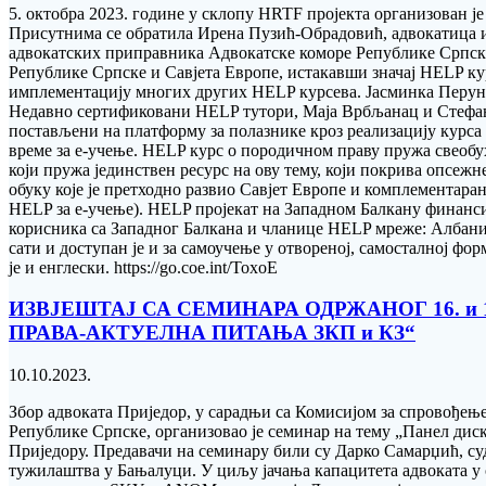
5. октобра 2023. године у склопу HRTF пројекта организован ј
Присутнима се обратила Ирена Пузић-Обрадовић, адвокатица из
адвокатских приправника Адвокатске коморе Републике Српске
Републике Српске и Савјета Европе, истакавши значај HELP ку
имплементацију многих других HELP курсева. Јасминка Перунич
Недавно сертификовани HELP тутори, Маја Врбљанац и Стефан 
постављени на платформу за полазнике кроз реализацију курса 
време за е-учење. HELP курс о породичном праву пружа свеобу
који пружа јединствен ресурс на ову тему, који покрива опсежн
обуку које је претходно развио Савјет Европе и комплементара
HELP за е-учење). HELP пројекат на Западном Балкану финанси
корисника са Западног Балкана и чланице HELP мреже: Албаниј
сати и доступан је и за самоучење у отвореној, самосталној форми
је и енглески. https://go.coe.int/ToxoE
ИЗВЈЕШТАЈ СА СЕМИНАРА ОДРЖАНОГ 16. и 
ПРАВА-АКТУЕЛНА ПИТАЊА ЗКП и КЗ“
10.10.2023.
Збор адвоката Приједор, у сарадњи са Комисијом за спровођењ
Републике Српске, организовао је семинар на тему „Панел диску
Приједору. Предавачи на семинару били су Дарко Самарџић, с
тужилаштва у Бањалуци. У циљу јачања капацитета адвоката у 