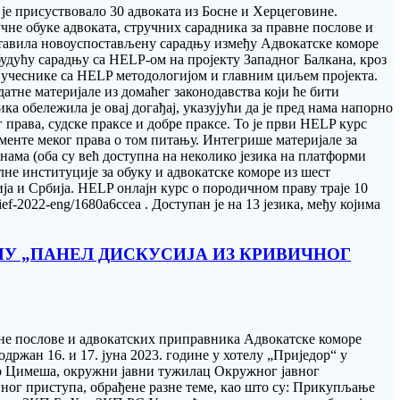
 је присуствовало 30 адвоката из Босне и Херцеговине.
не обуке адвоката, стручних сарадника за правне послове и
ставила новоуспостављену сарадњу између Адвокатске коморе
будућу сарадњу са HELP-ом на пројекту Западног Балкана, кроз
 учеснике са HELP методологијом и главним циљем пројекта.
не материјале из домаћег законодавства који ће бити
 обележила је овај догађај, указујући да је пред нама напорно
права, судске праксе и добре праксе. То је први HELP курс
ументе меког права о том питању. Интегрише материјале за
нама (оба су већ доступна на неколико језика на платформи
не институције за обуку и адвокатске коморе из шест
а и Србија. HELP онлајн курс о породичном праву траје 10
ief-2022-eng/1680a6ccea . Доступан је на 13 језика, међу којима
ТЕМУ „ПАНЕЛ ДИСКУСИЈА ИЗ КРИВИЧНОГ
авне послове и aдвокатских приправника Адвокатске коморе
држан 16. и 17. јуна 2023. године у хотелу „Приједор“ у
ор Цимеша, окружни јавни тужилац Окружног јавног
ног приступа, обрађене разне теме, као што су: Прикупљање