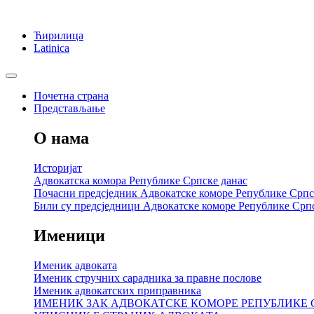
Ћирилица
Latinica
Почетна страна
Представљање
О нама
Историјат
Адвокатска комора Републике Српске данас
Почасни предсједник Адвокатске коморе Републике Српс
Били су предсједници Адвокатске коморе Републике Срп
Именици
Именик адвоката
Именик стручних сарадника за правне послове
Именик адвокатских приправника
ИМЕНИК ЗАК АДВОКАТСКЕ КОМОРЕ РЕПУБЛИКЕ 