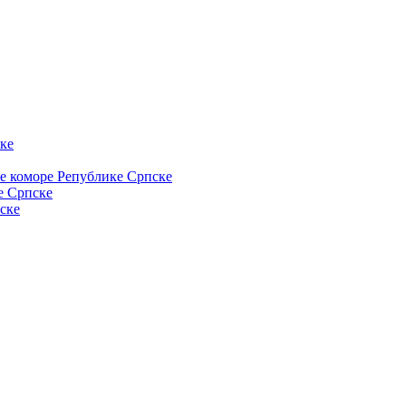
ке
ке коморе Републике Српске
е Српске
ске