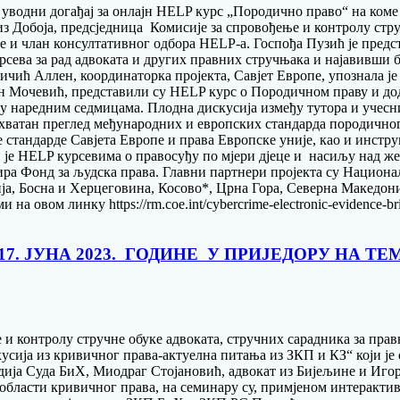
е уводни догађај за онлајн HELP курс „Породично право“ на коме
 Добоја, предсjедница Комисије за спровођење и контролу струч
 и члан консултативног одбора HELP-a. Госпођа Пузић је пред
рсева за рад адвоката и других правних стручњака и најавивши 
ић Аллен, координаторка пројекта, Савјет Европе, упознала је
Мочевић, представили су HELP курс о Породичном праву и додат
у наредним седмицама. Плодна дискусија између тутора и учесника
хватан преглед међународних и европских стандарда породичног 
е стандарде Савјета Европе и права Европске уније, као и инстр
н је HELP курсевима о правосуђу по мјери дјеце и насиљу над же
ра Фонд за људска права. Главни партнери пројекта су Национал
а, Босна и Херцеговина, Косово*, Црна Гора, Северна Македониј
 на овом линку https://rm.coe.int/cybercrime-electronic-evidence-br
17. ЈУНА 2023. ГОДИНЕ У ПРИЈЕДОРУ НА 
е и контролу стручне обуке aдвоката, стручних сарадника за пр
сија из кривичног права-актуелна питања из ЗКП и КЗ“ који је о
удија Суда БиХ, Миодраг Стојановић, адвокат из Бијељине и Иг
области кривичног права, на семинару су, примјеном интерактив