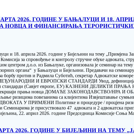
РТА 2026. ГОДИНЕ У БАЊАЛУЦИ И 18. АПРИ
А НОВЦА И ФИНАНСИРАЊА ТЕРОРИСТИЧКИХ 
алуци и 18. априла 2026. године у Бијељини на тему „Примјена 
 Комисија за спровођење и контролу стручне обуке aдвоката, ст
м центром д.о.о. из Бањалуке, организовала је семинар на тем
дзорних органа“ у Бањалуци и Бијељини. Предавачи на семинару
а борбу против и Радмила Суботић, секретар Адвокатске коморе
 МЕЂУНАРОДНИ И ЕВРОПСКИ СТАНДАРДИ Увод, дефиниција и 
стандарди (Савјет европе, ЕУ) КАЗНЕНИ ДЕЛИКТИ ПРАЊА НОВ
а Прекршаји прања новца ДОМАЋЕ ЗАКОНОДАВСТВО/НРА И ОБАВ
љање ризицима повезанима са клијентима Извјештавање сумњив
АТА У ПРИМЈЕНИ Политике и процедуре / процјена ризика И
 Семинарима је присуствовало 47 адвоката и 2 адвокатска припр
Бијељина, 22. април 2026. године Председница Комисије Соња М
РТА 2026. ГОДИНЕ У БИЈЕЉИНИ НА ТЕМУ „