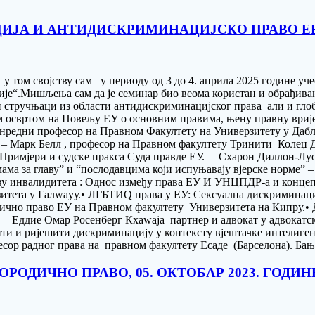
ИЈА И АНТИДИСКРИМИНАЦИЈСКО ПРАВО Е
 том својству сам у периоду од 3 до 4. априла 2025 године уч
“.Мишљења сам да је семинар био веома користан и обрађиване 
и стручњаци из области антидискриминацијског права али и гл
м освртом на Повељу ЕУ о основним правима, њену правну врије
 ванредни професор на Правном Факултету на Универзитету у Да
– Марк Белл , професор на Правном факултету Тринити Колеџ 
Примјери и судске пракса Суда правде ЕУ. – Схарон Диллон-Лyо
амама за главу” и “послодавцима који испуњавају вјерске норме”
нову инвалидитета : Однос између права ЕУ И УНЦПДР-а и конце
тета у Галwаyу.• ЛГБТИQ права у ЕУ: Сексуална дискриминациј
чно право ЕУ на Правном факултету Универзитета на Кипру.• Д
 – Еддие Омар Росенберг Кхаwаја партнер и адвокат у адвокатско
ити и ријешити дискриминацију у контексту вјештачке интелиге
сор радног права на правном факултету Есаде (Барселона). Бања
РОДИЧНО ПРАВО, 05. ОКТОБАР 2023. ГОДИН