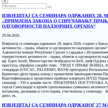
X
ИЗВЈЕШТАЈ СА СЕМИНАРА ОДРЖАНИХ 28. МА
„ПРИМЈЕНА ЗАКОНА О СПРЕЧАВАЊУ ПРАЊ
ОДГОВОРНОСТИ НАДЗОРНИХ ОРГАНА“
29.04.2026.
Извјештај са семинара одржаних 28. марта 2026. године у Бањ
активности – права, обавезе и одговорности надзорних органа“
Адвокатске коморе Републике Српске у сарадњи с Истраживачки
терористичких активности – права, обавезе и одговорности на
мр Един Јахић, Министарство безбједности БиХ, шеф Одсјека з
приступа, обрађене следеће теме: УВОД У ПРАЊЕ НОВЦА,
стандарди (UNCAC, PALERMO, ФАТФ препоруке) Регионални 
Кривично дјело прања новца у кривичним законодавствим
Идентификација и проактивно праћење клијената (КYЦ) Управ
санкције – УН и домаће листе ПРАКТИЧНА ПОСТУПАЊА АДВОК
тијела Симулације и вјежбе препознавања сумњивих активности
питањима, дилемама и сугестијама, учествовали у семинару. 
дипл. ек.
ИЗВЈЕШТАЈ СА СЕМИНАРА ОДРЖАНОГ 27 МА