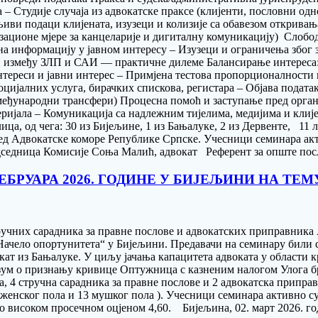
– Студије случаја из адвокатске праксе (клијенти, пословни одн
љиви подаци клијената, изузеци и колизије са обавезом открива
изационе мјере за канцеларије и дигиталну комуникацију) Слоб
а информацију у јавном интересу – Изузеци и ограничења због 
и између ЗЛП и САИ — практичне дилеме Балансирање интереса: 
тереси и јавни интерес – Примјена тестова пропорционалности 
ијалних услуга, бирачких спискова, регистара – Објава података 
а, међународни трансфери) Процесна помоћ и заступање пред орг
ијала – Комуникација са надлежним тијелима, медијима и клије
ица, од чега: 30 из Бијељине, 1 из Бањалуке, 2 из Дервенте, 11 
д Адвокатске коморе Републике Српске. Учесници семинара акти
дседница Комисије Соња Малић, адвокат Референт за опште посл
ЕБРУАРА 2026. ГОДИНЕ У БИЈЕЉИНИ НА ТЕ
тручних сарадника за правне послове и aдвокатских приправник
„Начело опортунитета“ у Бијељини. Предавачи на семинару били
т из Бањалуке. У циљу јачања капацитета адвоката у области к
разум о признању кривице Оптужница с казненим налогом Улога 
4 стручна сарадника за правне послове и 2 адвокатска приправни
а женског пола и 13 мушког пола ). Учесници семинара активно с
тно високом просечном оцјеном 4,60. Бијељина, 02. март 2026