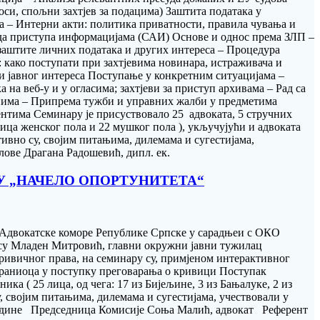
оси, спољни захтјев за подацима) Заштита података у
ња – Интерни акти: политика приватности, правила чувања и
ода приступа информацијама (САИ) Основе и однос према ЗЛП –
заштите личних података и других интереса – Процедура
како поступати при захтјевима новинара, истраживача и
и јавног интереса Поступање у конкретним ситуацијама –
на веб-у и у огласима; захтјеви за приступ архивама – Рад са
анима – Припрема тужби и управних жалби у предметима
нтима Семинару је присуствовало 25 адвоката, 5 стручних
лица женског пола и 22 мушког пола ), укључујући и адвоката
вно су, својим питањима, дилемама и сугестијама,
ове Драгана Радошевић, дипл. ек.
МУ „НАЧЕЛО ОПОРТУНИТЕТА“
а Адвокатске коморе Републике Српске у сарадњеи с ОКО
 су Младен Митровић, главни окружни јавни тужилац
ривичног права, на семинару су, примјеном интерактивног
браниоца у поступку преговарања о кривици Поступак
ка ( 25 лица, од чега: 17 из Бијељине, 3 из Бањалуке, 2 из
у, својим питањима, дилемама и сугестијама, учествовали у
. године Председница Комисије Соња Малић, адвокат Референт