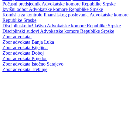
Počasni predsjednik Advokatske komore Republike Srpske
Izvršni odbor Advokatske komore Republike Srpske
Komisija za kontrolu finansijskog poslovanja Advokatske komore
Republike Srpske
Disciplinsko tužilaštvo Advokatske komore Republike Srpske
Disciplinski sudovi Advokatske komore Republike Srpske
Zbor advokata:
Zbor advokata Banja Luka
Zbor advokata Bijeljina
Zbor advokata Doboj
Zbor advokata Prijedor
Zbor advokata Istočno Sarajevo
Zbor advokata Trebinje