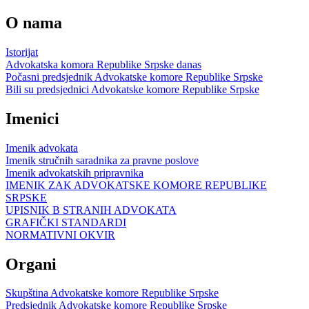
O nama
Istorijat
Advokatska komora Republike Srpske danas
Počasni predsjednik Advokatske komore Republike Srpske
Bili su predsjednici Advokatske komore Republike Srpske
Imenici
Imenik advokata
Imenik stručnih saradnika za pravne poslove
Imenik advokatskih pripravnika
IMENIK ZAK ADVOKATSKE KOMORE REPUBLIKE
SRPSKE
UPISNIK B STRANIH ADVOKATA
GRAFIČKI STANDARDI
NORMATIVNI OKVIR
Organi
Skupština Advokatske komore Republike Srpske
Predsjednik Advokatske komore Republike Srpske