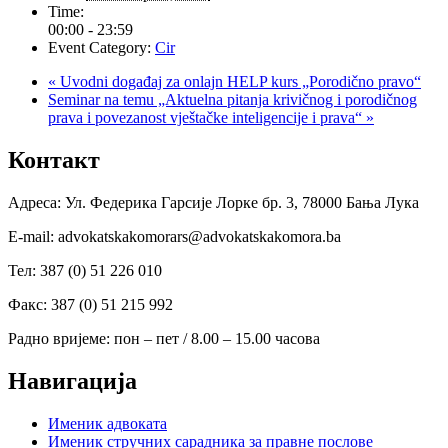
Time:
00:00 - 23:59
Event Category:
Cir
«
Uvodni događaj za onlajn HELP kurs „Porodično pravo“
Seminar na temu „Aktuelna pitanja krivičnog i porodičnog
prava i povezanost vještačke inteligencije i prava“
»
Контакт
Адреса: Ул. Федерика Гарсије Лорке бр. 3, 78000 Бања Лука
Е-mail: advokatskakomorars@advokatskakomora.ba
Тел: 387 (0) 51 226 010
Факс: 387 (0) 51 215 992
Радно вријеме: пон – пет / 8.00 – 15.00 часова
Навигација
Именик адвоката
Именик стручних сарадника за правне послове