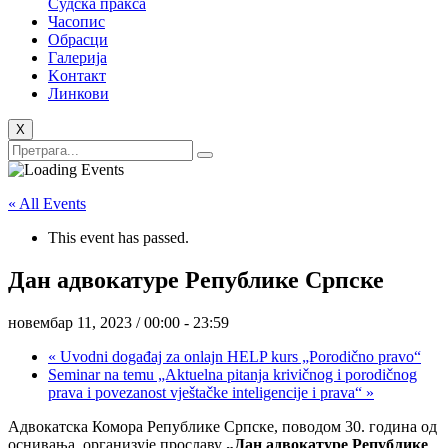
Судска пракса
Часопис
Обрасци
Галерија
Kонтакт
Линкови
X
« All Events
This event has passed.
Дан адвокатуре Републике Српске
новембар 11, 2023 / 00:00
-
23:59
«
Uvodni događaj za onlajn HELP kurs „Porodično pravo“
Seminar na temu „Aktuelna pitanja krivičnog i porodičnog
prava i povezanost vještačke inteligencije i prava“
»
Адвокатска Комора Републике Српске, поводом 30. година од
оснивања, организује прославу
„Дан адвокатуре Републике