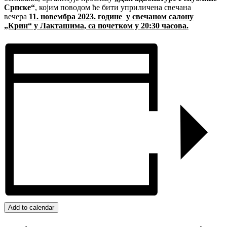
Српске“
, којим поводом ће бити уприличена свечана
вечера
11. новембра 2023. године
у свечаном салону
„Крин“ у Лакташима, са почетком у 20:30 часова.
Add to calendar