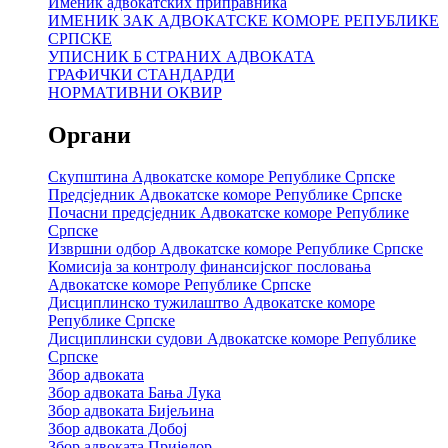
Именик адвокатских приправника
ИМЕНИК ЗАК АДВОКАТСКЕ КОМОРЕ РЕПУБЛИКЕ
СРПСКЕ
УПИСНИК Б СТРАНИХ АДВОКАТА
ГРАФИЧКИ СТАНДАРДИ
НОРМАТИВНИ ОКВИР
Органи
Скупштина Адвокатске коморе Републике Српске
Предсједник Адвокатске коморе Републике Српске
Почасни предсједник Адвокатске коморе Републике
Српске
Извршни одбор Адвокатске коморе Републике Српске
Комисија за контролу финансијског пословања
Адвокатске коморе Републике Српске
Дисциплинско тужилаштво Адвокатске коморе
Републике Српске
Дисциплински судови Адвокатске коморе Републике
Српске
Збор адвоката
Збор адвоката Бања Лука
Збор адвоката Бијељина
Збор адвоката Добој
Збор адвоката Приједор