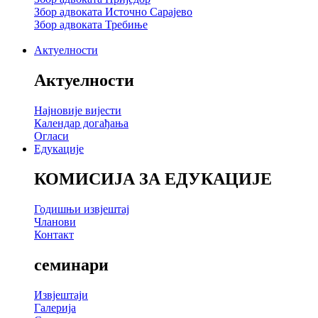
Збор адвоката Источно Сарајево
Збор адвоката Требиње
Актуелности
Актуелности
Најновије вијести
Календар догађања
Огласи
Едукације
КОМИСИЈА ЗА ЕДУКАЦИЈЕ
Годишњи извјештај
Чланови
Контакт
семинари
Извјештаји
Галерија