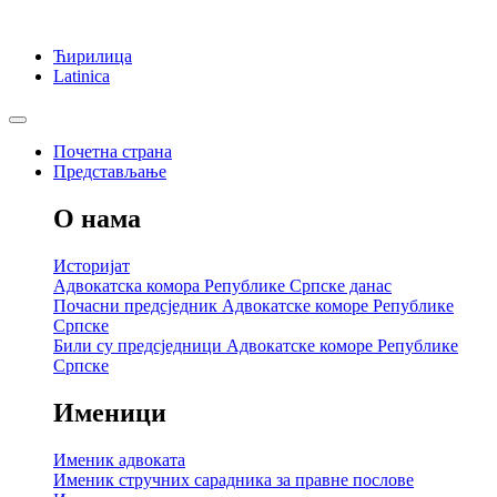
Ћирилица
Latinica
Почетна страна
Представљање
О нама
Историјат
Адвокатска комора Републике Српске данас
Почасни предсједник Адвокатске коморе Републике
Српске
Били су предсједници Адвокатске коморе Републике
Српске
Именици
Именик адвоката
Именик стручних сарадника за правне послове