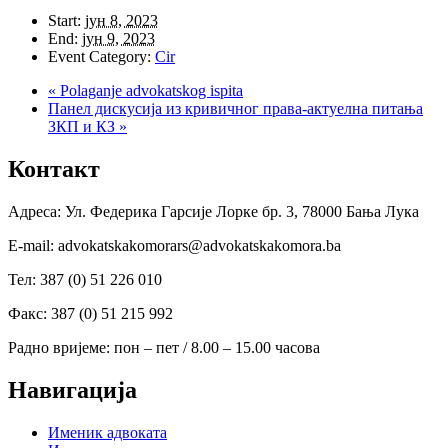
Start:
јун 8, 2023
End:
јун 9, 2023
Event Category:
Cir
«
Polaganje advokatskog ispita
Панел дискусија из кривичног права-актуелна питања
ЗКП и КЗ
»
Контакт
Адреса: Ул. Федерика Гарсије Лорке бр. 3, 78000 Бања Лука
Е-mail: advokatskakomorars@advokatskakomora.ba
Тел: 387 (0) 51 226 010
Факс: 387 (0) 51 215 992
Радно вријеме: пон – пет / 8.00 – 15.00 часова
Навигација
Именик адвоката