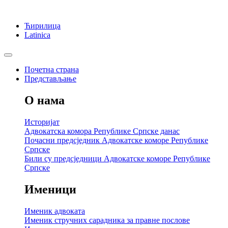
Ћирилица
Latinica
Почетна страна
Представљање
О нама
Историјат
Адвокатска комора Републике Српске данас
Почасни предсједник Адвокатске коморе Републике
Српске
Били су предсједници Адвокатске коморе Републике
Српске
Именици
Именик адвоката
Именик стручних сарадника за правне послове