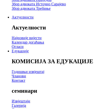
Збор адвоката Источно Сарајево
Збор адвоката Требиње
Актуелности
Актуелности
Најновије вијести
Календар догађања
Огласи
Едукације
КОМИСИЈА ЗА ЕДУКАЦИЈЕ
Годишњи извјештај
Чланови
Контакт
семинари
Извјештаји
Галерија