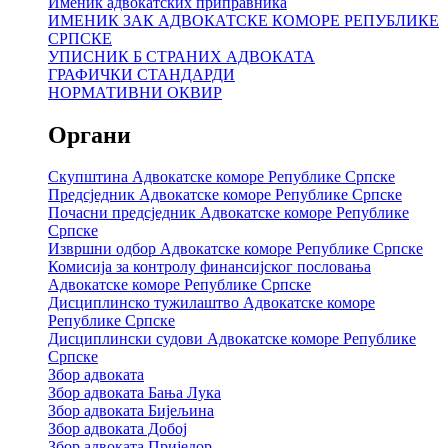
Именик адвокатских приправника
ИМЕНИК ЗАК АДВОКАТСКЕ КОМОРЕ РЕПУБЛИКЕ
СРПСКЕ
УПИСНИК Б СТРАНИХ АДВОКАТА
ГРАФИЧКИ СТАНДАРДИ
НОРМАТИВНИ ОКВИР
Органи
Скупштина Адвокатске коморе Републике Српске
Предсједник Адвокатске коморе Републике Српске
Почасни предсједник Адвокатске коморе Републике
Српске
Извршни одбор Адвокатске коморе Републике Српске
Комисија за контролу финансијског пословања
Адвокатске коморе Републике Српске
Дисциплинско тужилаштво Адвокатске коморе
Републике Српске
Дисциплински судови Адвокатске коморе Републике
Српске
Збор адвоката
Збор адвоката Бања Лука
Збор адвоката Бијељина
Збор адвоката Добој
Збор адвоката Приједор