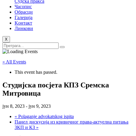
Судска пракса
Часопис
Обрасци
Галерија
Kонтакт
Линкови
X
« All Events
This event has passed.
Студијска посјета КПЗ Сремска
Митровица
јун 8, 2023
-
јун 9, 2023
«
Polaganje advokatskog ispita
Панел дискусија из кривичног права-актуелна питања
ЗКП и КЗ
»