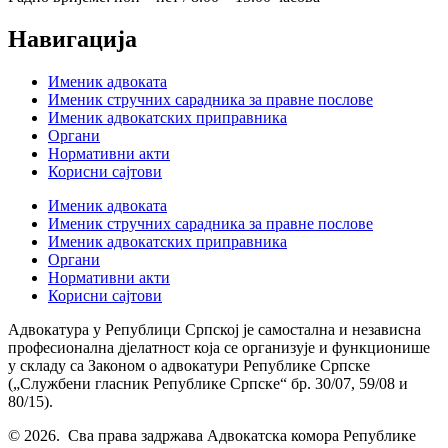
Навигација
Именик адвоката
Именик стручних сарадника за правне послове
Именик адвокатских приправника
Органи
Нормативни акти
Корисни сајтови
Именик адвоката
Именик стручних сарадника за правне послове
Именик адвокатских приправника
Органи
Нормативни акти
Корисни сајтови
Адвокатура у Републици Српској је самостална и независна
професионална дјелатност која се организује и функционише
у складу са Законом о адвокатури Републике Српске
(„Службени гласник Републике Српске“ бр. 30/07, 59/08 и
80/15).
© 2026. Сва права задржава Адвокатска комора Републике