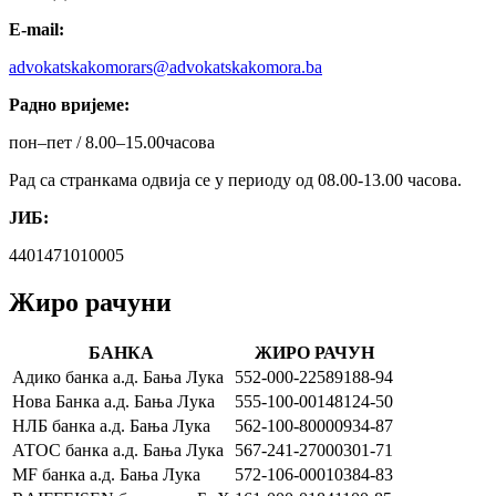
Е-mail:
advokatskakomorars@
advokatskakomora.ba
Радно вријеме:
пон–пет / 8.00–15.00часова
Рад са странкама одвија се у периоду од 08.00-13.00 часова.
ЈИБ:
4401471010005
Жиро рачуни
БАНКА
ЖИРО РАЧУН
Адико банка а.д. Бања Лука
552-000-22589188-94
Нова Банка а.д. Бања Лука
555-100-00148124-50
НЛБ банка а.д. Бања Лука
562-100-80000934-87
АТОС банка а.д. Бања Лука
567-241-27000301-71
MF банка а.д. Бања Лука
572-106-00010384-83