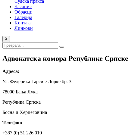
Судска пракса
Часопис
Обрасци
Галерија
Kонтакт
Линкови
X
Адвокатска комора Републике Српске
Адреса:
Ул. Федерика Гарсије Лорке бр. 3
78000 Бања Лука
Република Српска
Босна и Херцеговина
Телефон:
+387 (0) 51 226 010