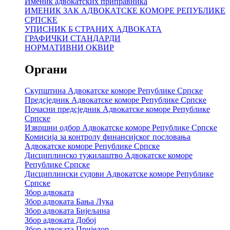
Именик адвокатских приправника
ИМЕНИК ЗАК АДВОКАТСКЕ КОМОРЕ РЕПУБЛИКЕ
СРПСКЕ
УПИСНИК Б СТРАНИХ АДВОКАТА
ГРАФИЧКИ СТАНДАРДИ
НОРМАТИВНИ ОКВИР
Органи
Скупштина Адвокатске коморе Републике Српске
Предсједник Адвокатске коморе Републике Српске
Почасни предсједник Адвокатске коморе Републике
Српске
Извршни одбор Адвокатске коморе Републике Српске
Комисија за контролу финансијског пословања
Адвокатске коморе Републике Српске
Дисциплинско тужилаштво Адвокатске коморе
Републике Српске
Дисциплински судови Адвокатске коморе Републике
Српске
Збор адвоката
Збор адвоката Бања Лука
Збор адвоката Бијељина
Збор адвоката Добој
Збор адвоката Приједор