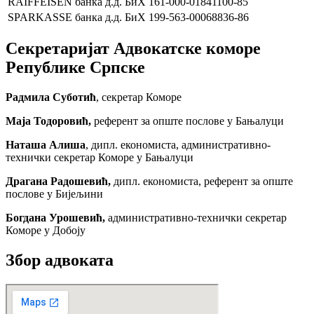
RAIFFEISEN банка д.д. БиХ
161-000-01841100-85
SPARKASSE банка д.д. БиХ
199-563-00068836-86
Секретаријат Адвокатске коморе
Републике Српске
Радмила Суботић
, секретар Коморе
Маја Тодоровић,
референт за опште послове у Бањалуци
Наташа Алиша
, дипл. економиста, административно-
технички секретар Коморе у Бањалуци
Драгана Радошевић,
дипл. економиста, референт за опште
послове у Бијељини
Богдана Урошевић,
административно-технички секретар
Коморе у Добоју
Збор адвоката