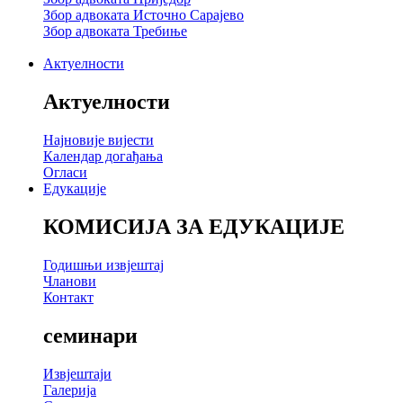
Збор адвоката Источно Сарајево
Збор адвоката Требиње
Актуелности
Актуелности
Најновије вијести
Календар догађања
Огласи
Едукације
КОМИСИЈА ЗА ЕДУКАЦИЈЕ
Годишњи извјештај
Чланови
Контакт
семинари
Извјештаји
Галерија