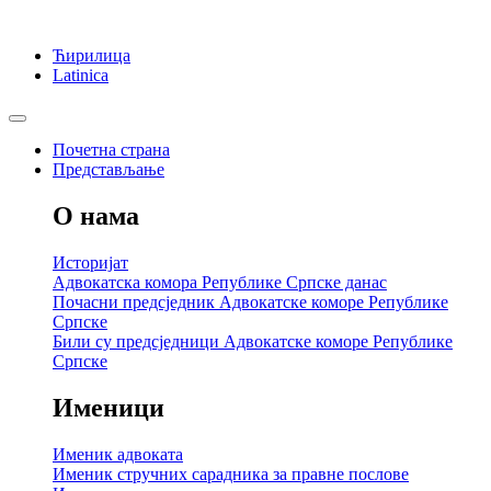
Ћирилица
Latinica
Почетна страна
Представљање
О нама
Историјат
Адвокатска комора Републике Српске данас
Почасни предсједник Адвокатске коморе Републике
Српске
Били су предсједници Адвокатске коморе Републике
Српске
Именици
Именик адвоката
Именик стручних сарадника за правне послове