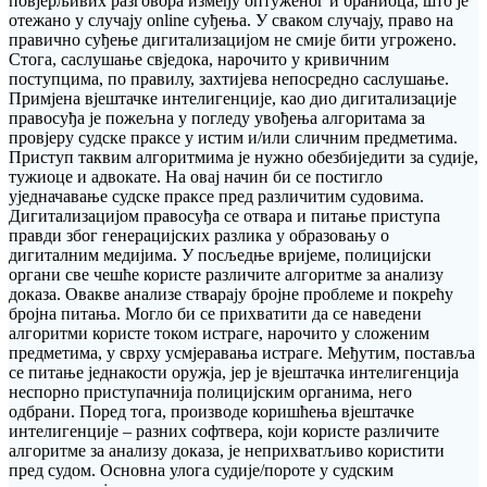
повјерљивих разговора између оптуженог и браниоца, што је
отежано у случају online суђења. У сваком случају, право на
правично суђење дигитализацијом не смије бити угрожено.
Стога, саслушање свједока, нарочито у кривичним
поступцима, по правилу, захтијева непосредно саслушање.
Примјена вјештачке интелигенције, као дио дигитализације
правосуђа је пожељна у погледу увођења алгоритама за
провјеру судске праксе у истим и/или сличним предметима.
Приступ таквим алгоритмима је нужно обезбиједити за судије,
тужиоце и адвокате. На овај начин би се постигло
уједначавање судске праксе пред различитим судовима.
Дигитализацијом правосуђа се отвара и питање приступа
правди због генерацијских разлика у образовању о
дигиталним медијима. У посљедње вријеме, полицијски
органи све чешће користе различите алгоритме за анализу
доказа. Овакве анализе стварају бројне проблеме и покрећу
бројна питања. Могло би се прихватити да се наведени
алгоритми користе током истраге, нарочито у сложеним
предметима, у сврху усмјеравања истраге. Међутим, поставља
се питање једнакости оружја, јер је вјештачка интелигенција
неспорно приступачнија полицијским органима, него
одбрани. Поред тога, производе коришћења вјештачке
интелигенције – разних софтвера, који користе различите
алгоритме за анализу доказа, је неприхватљиво користити
пред судом. Основна улога судије/пороте у судским