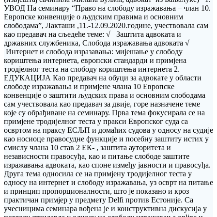
УВОД На семинару “Право на слободу изражавања – члан 10.
Европске конвенције о људским правима и основним
слободама”, Лакташи ,11.-12.09.2020.године, учествовала сам
као предавач на сљедеће теме: √ Заштита адвоката и
државних службеника, Слобода изражавања адвоката √
Интернет и слобода изразавања: мијешање у слободу
кориштења интернета, европски стандарди и примјена
тродјелног теста на слободу кориштења интернета 2.
ЕДУКАЦИЈА Као предавач на обуци за адвокате у области
слободе изражавања и примјене члана 10 Европске
конвенције о заштити људских права и основним слободама
сам учествовала као предавач за двије, горе назначене теме
које су обрађиване на семинару. Прва тема фокусирала се на
примјене тродијелног теста у пракси Европског суда са
освртом на праксу ЕСЉП и домаћих судова у односу на судије
као носиоце правосудне функције и посебну заштиту истих у
смислу члана 10 став 2 ЕК- , заштита ауторитета и
независности правосуђа, као и питање слободе заштите
изражавања адвоката, као споне између јавности и правосуђа.
Друга тема односила се на примјену тродијелног теста у
односу на интернет и слободу изражавања, уз осврт на питање
и принцип пропорционалности, што је показано и кроз
практичан примјер у предмету Delfi против Естоније. Са
учесницима семинара вођена је и конструктивна дискусија у