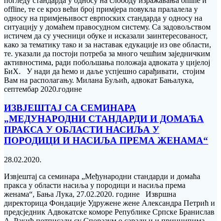
погледу стандарда у односу на слободу изражавања online и
offline, те се кроз већи број примјера повукла пралалела у
односу на примјењивост еврпоских стандарда у односу на
ситуацију у домаћем правосудном систему. Са задовољством
истичем да су учесници обуке и исказали заинтересованост,
како за тематику тако и за наставак едукације из ове области,
те. указали да постоји потреба за много чешћим заједничким
активностима, ради побољшања положаја адвоката у цијелој
БиХ. У нади да ћемо и даље успјешно сарађивати, стојим
Вам на располагању. Милана Буљић, адвокат Бањалука,
септембар 2020.године
ИЗВЈЕШТАЈ СА СЕМИНАРА
„МЕДУНАРОДНИ СТАНДАРДИ И ДОМАЋА
ПРАКСА У ОБЛАСТИ НАСИЉА У
ПОРОДИЦИ И НАСИЉА ПРЕМА ЖЕНАМА“
28.02.2020.
Извјештај са семинара „Међународни стандарди и домаћа
пракса у области насиља у породици и насиља према
женама“, Бања Лука, 27.02.2020. године Извршна
директорица Фондације Удружене жене Александра Петрић и
предсједник Адвокатске коморе Републике Српске Бранислав
А. Ракић потписали су Споразум о сарадњи и принципима