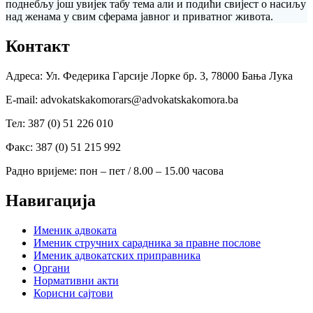
поднебљу још увијек табу тема али и подићи свијест о насиљу
над женама у свим сферама јавног и приватног живота.
Контакт
Адреса: Ул. Федерика Гарсије Лорке бр. 3, 78000 Бања Лука
Е-mail: advokatskakomorars@advokatskakomora.ba
Тел: 387 (0) 51 226 010
Факс: 387 (0) 51 215 992
Радно вријеме: пон – пет / 8.00 – 15.00 часова
Навигација
Именик адвоката
Именик стручних сарадника за правне послове
Именик адвокатских приправника
Органи
Нормативни акти
Корисни сајтови