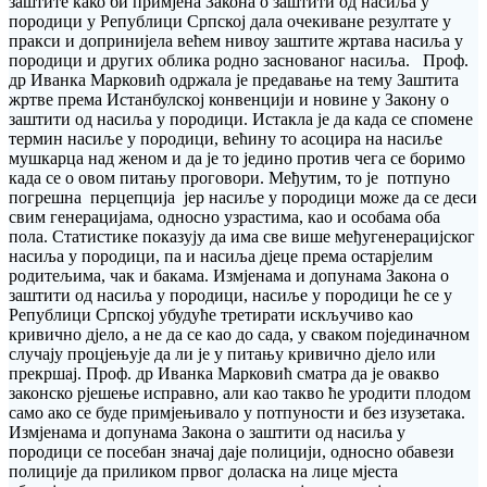
заштите како би примјена Закона о заштити од насиља у
породици у Републици Српској дала очекиване резултате у
пракси и допринијела већем нивоу заштите жртава насиља у
породици и других облика родно заснованог насиља. Проф.
др Иванка Марковић одржала је предавање на тему Заштита
жртве према Истанбулској конвенцији и новине у Закону о
заштити од насиља у породици. Истакла је да када се спомене
термин насиље у породици, већину то асоцира на насиље
мушкарца над женом и да је то једино против чега се боримо
када се о овом питању проговори. Међутим, то је потпуно
погрешна перцепција јер насиље у породици може да се деси
свим генерацијама, односно узрастима, као и особама оба
пола. Статистике показују да има све више међугенерацијског
насиља у породици, па и насиља дјеце према остарјелим
родитељима, чак и бакама. Измјенама и допунама Закона о
заштити од насиља у породици, насиље у породици ће се у
Републици Српској убудуће третирати искључиво као
кривично дјело, а не да се као до сада, у сваком појединачном
случају процјењује да ли је у питању кривично дјело или
прекршај. Проф. др Иванка Марковић сматра да је овакво
законско рјешење исправно, али као такво ће уродити плодом
само ако се буде примјењивало у потпуности и без изузетака.
Измјенама и допунама Закона о заштити од насиља у
породици се посебан значај даје полицији, односно обавези
полиције да приликом првог доласка на лице мјеста