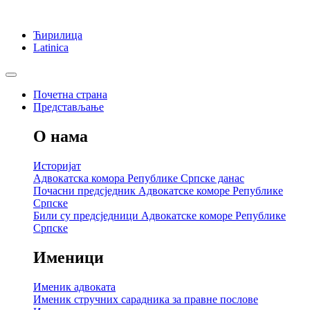
Ћирилица
Latinica
Почетна страна
Представљање
О нама
Историјат
Адвокатска комора Републике Српске данас
Почасни предсједник Адвокатске коморе Републике
Српске
Били су предсједници Адвокатске коморе Републике
Српске
Именици
Именик адвоката
Именик стручних сарадника за правне послове