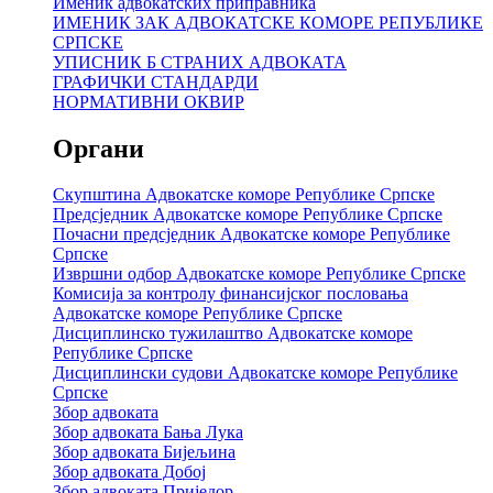
Именик адвокатских приправника
ИМЕНИК ЗАК АДВОКАТСКЕ КОМОРЕ РЕПУБЛИКЕ
СРПСКЕ
УПИСНИК Б СТРАНИХ АДВОКАТА
ГРАФИЧКИ СТАНДАРДИ
НОРМАТИВНИ ОКВИР
Органи
Скупштина Адвокатске коморе Републике Српске
Предсједник Адвокатске коморе Републике Српске
Почасни предсједник Адвокатске коморе Републике
Српске
Извршни одбор Адвокатске коморе Републике Српске
Комисија за контролу финансијског пословања
Адвокатске коморе Републике Српске
Дисциплинско тужилаштво Адвокатске коморе
Републике Српске
Дисциплински судови Адвокатске коморе Републике
Српске
Збор адвоката
Збор адвоката Бања Лука
Збор адвоката Бијељина
Збор адвоката Добој
Збор адвоката Приједор