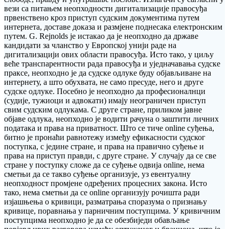
вези са питањем неопходности дигитализације правосуђа
првенствено кроз приступ судским документима путем
интернета, доставе доказа и размјене поднесака електронским
путем. G. Rejnolds је истакао да је неопходно да државе
кандидати за чланство у Европској унији раде на
дигитализацији ових области правосуђа. Исто тако, у циљу
веће транспарентности рада правосуђа и уједначавања судске
праксе, неопходно је да судске одлуке буду објављиване на
интернету, а што обухвата, не само пресуде, него и друге
судске одлуке. Посебно је неопходно да професионалнци
(судије, тужиоци и адвокати) имају неограничен приступ
свим судским одлукама. С друге стране, приликом јавне
објаве одлука, неопходно је водити рачуна о заштити личних
података и права на приватност. Што се тиче online суђења,
битно је пронаћи равнотежу између ефикасности судског
поступка, с једине стране, и права на правично суђење и
права на приступ правди, с друге стране. У случају да се све
стране у поступку сложе да се суђење одвија online, нема
сметњи да се такво суђење организује, уз евентуалну
неопходност промјене одређених процесних закона. Исто
тако, нема сметњи да се online организују рочишта ради
изјашњења о кривици, разматрања споразума о признању
кривице, поравнања у парничним поступцима. У кривичним
поступцима неопходно је да се обезбиједи обављање