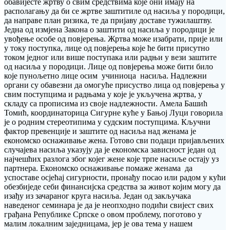
обавијесте жртву о свим средствима које они имају на
располагању да би се жртве заштитиле од насиља у породици,
да направе план ризика, те да пријаву доставе тужилаштву.
Једна од измјена Закона о заштити од насиља у породици је
увођење особе од повјерења. Жртва може изабрати, прије или
у току поступка, лице од повјерења које ће бити присутно
током једног или више поступака или радњи у вези заштите
од насиља у породици. Лице од повјерења може бити било
које пунољетно лице осим учиниоца насиља. Надлежни
органи су обавезни да омогуће присуство лица од повјерења у
свим поступцима и радњама у које је укључена жртва, у
складу са прописима из своје надлежности. Амела Башић
Томић, координаторица Сигурне куће у Бањој Луци говорила
је о родним стереотипима у судским поступцима. Кључни
фактор превенције и заштите од насиља над женама је
економско оснаживање жена. Готово сви подаци пријављених
случајева насиља указују да је економска зависност један од
најчешћих разлога због којег жене које трпе насиље остају уз
партнера. Економско оснаживање помаже женама да
успоставе осјећај сигурности, пронађу посао или радом у кући
обезбиједе себи финансијска средства за живот којим могу да
изађу из зачараног круга насиља. Један од закључака
наведеног семинара је да је неопходно подићи свијест свих
грађана Републике Српске о овом проблему, поготово у
малим локалним заједницама, јер је ова тема у нашем