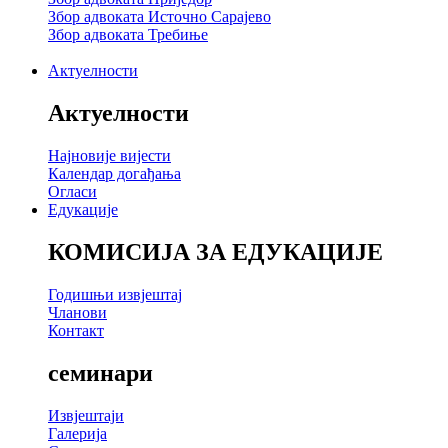
Збор адвоката Источно Сарајево
Збор адвоката Требиње
Актуелности
Актуелности
Најновије вијести
Календар догађања
Огласи
Едукације
КОМИСИЈА ЗА ЕДУКАЦИЈЕ
Годишњи извјештај
Чланови
Контакт
семинари
Извјештаји
Галерија