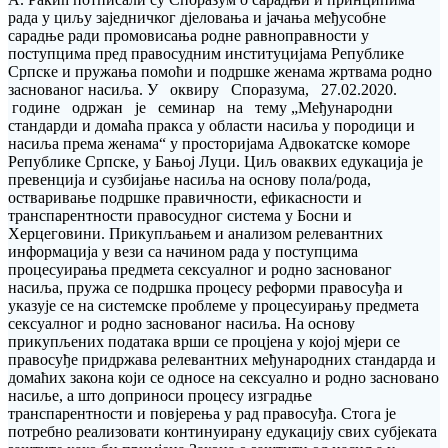
рада у циљу заједничког дјеловања и јачања међусобне
сарадње ради промовисања родне равноправности у
поступцима пред правосудним институцијама Републике
Српске и пружања помоћи и подршке женама жртвама родно
заснованог насиља. У оквиру Споразума, 27.02.2020.
године одржан је семинар на тему „Међународни
стандарди и домаћа пракса у области насиља у породици и
насиља према женама“ у просторијама Адвокатске коморе
Републике Српске, у Бањој Луци. Циљ оваквих едукација је
превенција и сузбијање насиља на основу пола/рода,
остваривање подршке правичности, ефикасности и
транспарентности правосудног система у Босни и
Херцеговини. Прикупљањем и анализом релевантних
информација у вези са начином рада у поступцима
процесуирања предмета сексуалног и родно заснованог
насиља, пружа се подршка процесу реформи правосуђа и
указује се на системске проблеме у процесуирању предмета
сексуалног и родно заснованог насиља. На основу
прикупљених података врши се процјена у којој мјери се
правосуђе придржава релевантних међународних стандарда и
домаћих закона који се односе на сексуално и родно засновано
насиље, а што доприноси процесу изградње
транспарентности и повјерења у рад правосуђа. Стога је
потребно реализовати континуирану едукацију свих субјеката