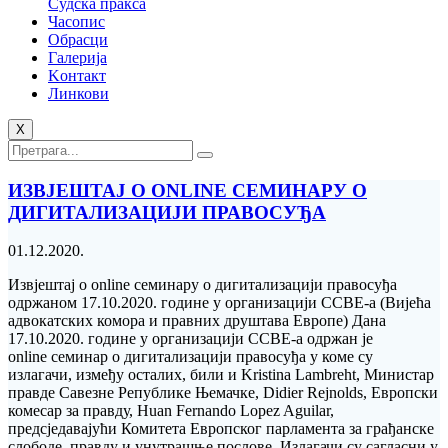
Судска пракса
Часопис
Обрасци
Галерија
Kонтакт
Линкови
X
ИЗВЈЕШТАЈ О ONLINE СЕМИНАРУ О
ДИГИТАЛИЗАЦИЈИ ПРАВОСУЂА
01.12.2020.
Извјештај о online семинару о дигитализацији правосуђа
одржаном 17.10.2020. године у организацији CCBE-a (Вијећа
адвокатских комора и правних друштава Европе) Дана
17.10.2020. године у организацији CCBE-a одржан је
online семинар о дигитализацији правосуђа у коме су
излагачи, између осталих, били и Kristina Lambreht, Министар
правде Савезне Републике Њемачке, Didier Rejnolds, Европски
комесар за правду, Huan Fernando Lopez Aguilar,
предсједавајући Комитета Европског парламента за грађанске
слободе, правду и унутрашње послове. Излагачи су сагласни у