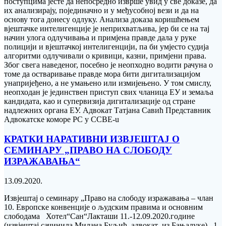
поступцима јесте да непосредно изврше увид у све доказе, да
их анализирају, појединачно и у међусобној вези и да на
основу тога донесу одлуку. Анализа доказа коришћењем
вјештачке интелигенције је неприхватљива, јер би се на тај
начин улога одлучивања и примјена правде дала у руке
полицији и вјештачкој интелигенцији, па би умјесто судија
алгоритми одлучивали о кривици, казни, примјени права.
Због свега наведеног, посебно је неопходно водити рачуна о
томе да остваривање правде мора бити дигитализацијом
унапријеђено, а не умањено или измијењено. У том смислу,
неопходан је јединствен приступ свих чланица ЕУ и земаља
кандидата, као и супервизија дигитализације од стране
надлежних органа ЕУ. Адвокат Татјана Савић Представник
Адвокатске коморе РС у CCBE-u
КРАТКИ НАРАТИВНИ ИЗВЈЕШТАЈ О
СЕМИНАРУ „ПРАВО НА СЛОБОДУ
ИЗРАЖАВАЊА“
13.09.2020.
Извјештај о семинару „Право на слободу изражавања – члан
10. Европске конвенције о људским правима и основним
слободама Хотел“Сан“Лакташи 11.-12.09.2020.године
(извјештај сачинила Милана Буљић, адвокат из Бањалуке) 1.