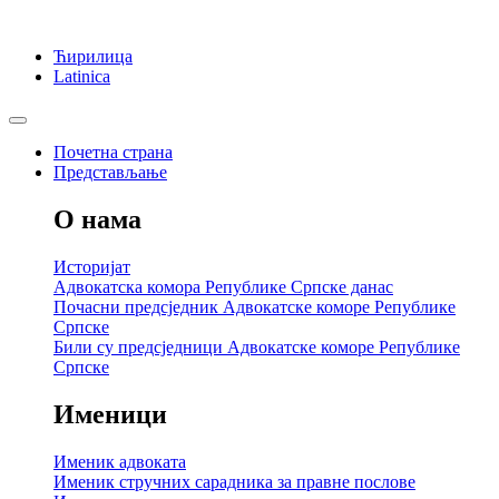
Ћирилица
Latinica
Почетна страна
Представљање
О нама
Историјат
Адвокатска комора Републике Српске данас
Почасни предсједник Адвокатске коморе Републике
Српске
Били су предсједници Адвокатске коморе Републике
Српске
Именици
Именик адвоката
Именик стручних сарадника за правне послове