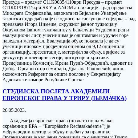
Пресуда – предмет С11К00354110кри Пресуда – предмет
С11К01918715кри SKY и ANOM апликације – рад предавача
Миодрага Стојановића, адвоката из Бијељине Унапређење
законских одредаба које се односе на саслушање свједока – рад
предавача Игора Цимеше, окружног јавног тужиоца у
Окружном јавном тужилаштву у Бањалуци Уз дневни ред и
евалуациони лист, учесницима је одштампан и уручен горе
наведени материјал. Евалуација обуке показала је да су
учесници високом просјечном оцјеном од 9,12 оцијенили
организацију, презентације, материјал за обуку, вријеме за
дискусију и пленарне сесије, дискусије и критике.
Предсједница Комисије, Ирена Пузић-Обрадовић, адвокат из
Добоја Организатор семинара, Драгана Радошевић, дипл.
економиста Референт за опште послове у Секретаријату
Адвокатске коморе Републике Српске
СТУДИЈСКА ПОСЈЕТА АКАДЕМИЈИ
ЕВРОПСКОГ ПРАВА У ТРИРУ (ЊЕМАЧКА)
26.05.2023.
Академија европског права (позната по њемачкој
скраћеници ЕРА – “Europäische Rechtsakademie”) је
међународни центар за обуку и дебату за правнике.
Организована је као јавна фондација са сједиштем у Триру,