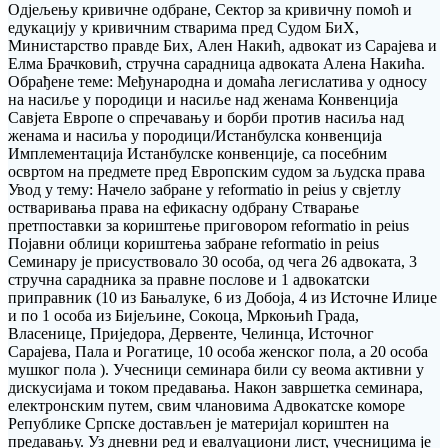
Одјељењу кривичне одбране, Сектор за кривичну помоћ и
едукацију у кривичним стварима пред Судом БиХ,
Министарство правде Бих, Ален Накић, адвокат из Сарајева и
Елма Брачковић, стручна сарадница адвоката Алена Накића.
Обрађене теме: Међународна и домаћа легислатива у односу
на насиље у породици и насиље над женама Конвенција
Савјета Европе о спречавању и борби против насиља над
женама и насиља у породици/Истанбулска конвенција
Имплементација Истанбулске конвенције, са посебним
освртом на предмете пред Европским судом за људска права
Увод у тему: Начело забране у reformatio in peius у свјетлу
остваривања права на ефикасну одбрану Стварање
претпоставки за кориштење приговором reformatio in peius
Појавни облици кориштења забране reformatio in peius
Семинару је присуствовало 30 особа, од чега 26 адвоката, 3
стручна сарадника за правне послове и 1 адвокатски
приправник (10 из Бањалуке, 6 из Добоја, 4 из Источне Илиџе
и по 1 особа из Бијељине, Сокоца, Мркоњић Града,
Власенице, Приједора, Дервенте, Челинца, Источног
Сарајева, Пала и Рогатице, 10 особа женског пола, а 20 особа
мушког пола ). Учесници семинара били су веома активни у
дискусијама и током предавања. Након завршетка семинара,
електронским путем, свим члановима Адвокатске коморе
Републике Српске достављен је материјал кориштен на
предавању. Уз дневни ред и евалуациони лист, учесницима је