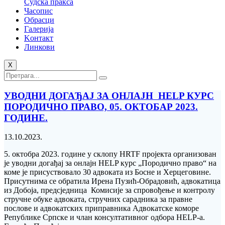
Судска пракса
Часопис
Обрасци
Галерија
Kонтакт
Линкови
X
УВОДНИ ДОГАЂАЈ ЗА ОНЛАЈН HELP КУРС
ПОРОДИЧНО ПРАВО, 05. ОКТОБАР 2023.
ГОДИНЕ.
13.10.2023.
5. октобра 2023. године у склопу HRTF пројекта организован
је уводни догађај за онлајн HELP курс „Породично право“ на
коме је присуствовало 30 адвоката из Босне и Херцеговине.
Присутнима се обратила Ирена Пузић-Обрадовић, адвокатица
из Добоја, предсjедница Комисије за спровођење и контролу
стручне обуке адвоката, стручних сарадника за правне
послове и адвокатских приправника Адвокатске коморе
Републике Српске и члан консултативног одбора HELP-a.