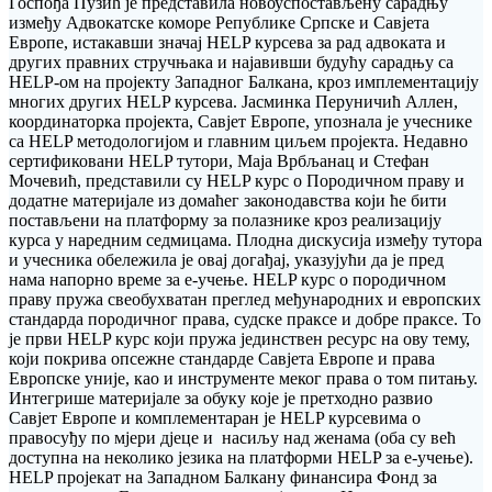
Госпођа Пузић је представила новоуспостављену сарадњу
између Адвокатске коморе Републике Српске и Савјета
Европе, истакавши значај HELP курсева за рад адвоката и
других правних стручњака и најавивши будућу сарадњу са
HELP-ом на пројекту Западног Балкана, кроз имплементацију
многих других HELP курсева. Јасминка Перуничић Аллен,
координаторка пројекта, Савјет Европе, упознала је учеснике
са HELP методологијом и главним циљем пројекта. Недавно
сертификовани HELP тутори, Маја Врбљанац и Стефан
Мочевић, представили су HELP курс о Породичном праву и
додатне материјале из домаћег законодавства који ће бити
постављени на платформу за полазнике кроз реализацију
курса у наредним седмицама. Плодна дискусија између тутора
и учесника обележила је овај догађај, указујући да је пред
нама напорно време за е-учење. HELP курс о породичном
праву пружа свеобухватан преглед међународних и европских
стандарда породичног права, судске праксе и добре праксе. То
је први HELP курс који пружа јединствен ресурс на ову тему,
који покрива опсежне стандарде Савјета Европе и права
Европске уније, као и инструменте меког права о том питању.
Интегрише материјале за обуку које је претходно развио
Савјет Европе и комплементаран је HELP курсевима о
правосуђу по мјери дјеце и насиљу над женама (оба су већ
доступна на неколико језика на платформи HELP за е-учење).
HELP пројекат на Западном Балкану финансира Фонд за