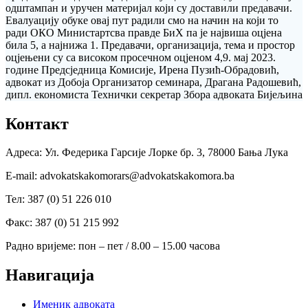
одштампан и уручен материјал који су доставили предавачи.
Евалуацију обуке овај пут радили смо на начин на који то
ради ОКО Министартсва правде БиХ па је највиша оцјена
била 5, а најнижа 1. Предавачи, организација, тема и простор
оцјењени су са високом просечном оцјеном 4,9. мај 2023.
године Предсједница Комисије, Ирена Пузић-Обрадовић,
адвокат из Добоја Организатор семинара, Драгана Радошевић,
дипл. економиста Технички секретар Збора адвоката Бијељина
Контакт
Адреса: Ул. Федерика Гарсије Лорке бр. 3, 78000 Бања Лука
Е-mail: advokatskakomorars@advokatskakomora.ba
Тел: 387 (0) 51 226 010
Факс: 387 (0) 51 215 992
Радно вријеме: пон – пет / 8.00 – 15.00 часова
Навигација
Именик адвоката