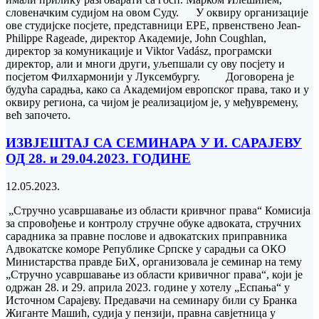
словеначким судијом на овом Суду. У оквиру организације
ове студијске посјете, представници ЕРЕ, првенствено Jean-
Philippe Rageade, директор Академије, John Coughlan,
директор за комуникације и Viktor Vadász, програмски
директор, али и многи други, уљепшали су ову посјету и
посјетом Филхармонији у Луксембургу. Договорена је
будућа сарадња, како са Академијом европског права, тако и у
оквиру региона, са чијом је реализацијом је, у међувремену,
већ започето.
ИЗВЈЕШТАЈ СА СЕМИНАРА У И. САРАЈЕВУ
ОД 28. и 29.04.2023. ГОДИНЕ
12.05.2023.
„Стручно усавршавање из области кривчног права“ Комисија
за спровођење и контролу стручне обуке aдвоката, стручних
сарадника за правне послове и aдвокатских приправника
Адвокатске коморе Републике Српске у сарадњи са ОКО
Министарства правде БиХ, организовала је семинар на тему
„Стручно усавршавање из области кривичног права“, који је
одржан 28. и 29. априла 2023. године у хотелу „Еспања“ у
Источном Сарајеву. Предавачи на семинару били су Бранка
Жиганте Машић, судија у пензији, правна савјетница у