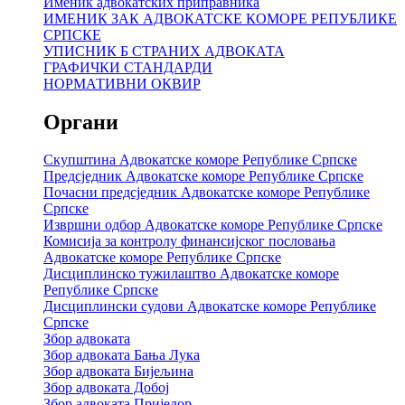
Именик адвокатских приправника
ИМЕНИК ЗАК АДВОКАТСКЕ КОМОРЕ РЕПУБЛИКЕ
СРПСКЕ
УПИСНИК Б СТРАНИХ АДВОКАТА
ГРАФИЧКИ СТАНДАРДИ
НОРМАТИВНИ ОКВИР
Органи
Скупштина Адвокатске коморе Републике Српске
Предсједник Адвокатске коморе Републике Српске
Почасни предсједник Адвокатске коморе Републике
Српске
Извршни одбор Адвокатске коморе Републике Српске
Комисија за контролу финансијског пословања
Адвокатске коморе Републике Српске
Дисциплинско тужилаштво Адвокатске коморе
Републике Српске
Дисциплински судови Адвокатске коморе Републике
Српске
Збор адвоката
Збор адвоката Бања Лука
Збор адвоката Бијељина
Збор адвоката Добој
Збор адвоката Приједор