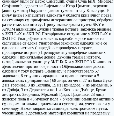
семинару били су Дарко Самарџић, судија Суда БиХ, Миодраг
Стојановић, адвокат из Бијељине и Игор Цимеша, окружни
јавни тужилац Окружног јавног тужилаштва у Бањалуци. У
циљу јачања капацитета адвоката у области кривичног права,
на семинару су, примјеном интерактивног приступа, обрађене
разне теме, као што су: Прикупљање доказа путем SKY и
ANOM апликације Дужина трајња истраге, законска рјешења
у ЗКП БиХ и ЗКП РС Потврђивање оптужнице у ЗКП БиХ и
ЗКП РС Унапређење законских одредби које се односе на
саслушање свједока Унапређење законских одредби које се
односе на истрагу ( наредба о спровођењу истраге,
проширење истраге ) Препоруке за унапређење законских
одредби ( прикупљање доказа, дужина трајања истраге,
потврђивање оптужнице у ЗКП БиХ и у ЗКП РС ) Кривично
дјело злочин против човјечности Објелодањивање доказа
одбрани у току истраге Семинару је присуствовало 57
адвоката, 6 стручних сарадника за правне послове и 5
адвокатских приправника ( 68 лица, од чега: 27 из Бања Луке,
2 из Требиња, 3 из Теслића, 15 из Приједора, 7 из Бијељине, 6
из Добоја, 3 из Дервенте и по 1 из Козарске Дубице, Брчко
дистрикта, Зворника, Мркоњић Града, Градишке; 23 лица
женског пола и 45 мушког пола ). Учесници семинара активно
су, својим питањима, дилемама и сугестијама, учествовали у
семинару. Након завршетка семинара, електронским путем,
учесницима је достављен материјал кориштен на предавању: