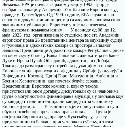
Њемачка. ЕРА је почела са радом у марту 1992. Трир је
изабран за локацију Академије због близине Европског суда
правде у Луксембургу. Од 1999. године, ЕРА служи и као
европски документациони центар са ажурном архивом свих
званичних публикација Европске уније на енглеском,
француском и немачком језику. У периоду од 08. до 12.
маја 2023. год. организована је студијска посјета Академији
европског права 26 представника центара за едукацију судија
и тужилаца и адвокатских комора са простора Западног
Балкана. Представнице Адвокатске коморе Републике Српске
на овом скупу биле су Вања Павловић, адвокатица из Бањe
Луке и Ирена Пузић-Обрадовић, адвокатица из Добоја.
Током рада разматране су потребе за едукацијом о праву
Европске уније правосудних заједница у Србији (укључујући
Војводину и Косово), Црној Гори, Македонији, Албанији и
Босни и Херцеговини, као почетак будуће сарадње.
Представници Европске комисије, који су такође
присуствовали овом догађају, дискутовали су са члановима
групе о могућностима финансирања едукација у земљама које
су кандидати или потенцијални кандидати за чланство у
Европској унији. Учесници посјете присуствовали су и
обуци посвећеној спречавању прања новца. Група је
посјетила Европски суд правде у Луксембургу, гдје су
представници са Балкана присуствовали суђењу, а затим
имали прилику разговарати са госп. Марком Илешићем,