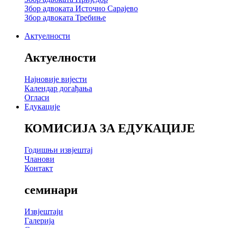
Збор адвоката Источно Сарајево
Збор адвоката Требиње
Актуелности
Актуелности
Најновије вијести
Календар догађања
Огласи
Едукације
КОМИСИЈА ЗА ЕДУКАЦИЈЕ
Годишњи извјештај
Чланови
Контакт
семинари
Извјештаји
Галерија