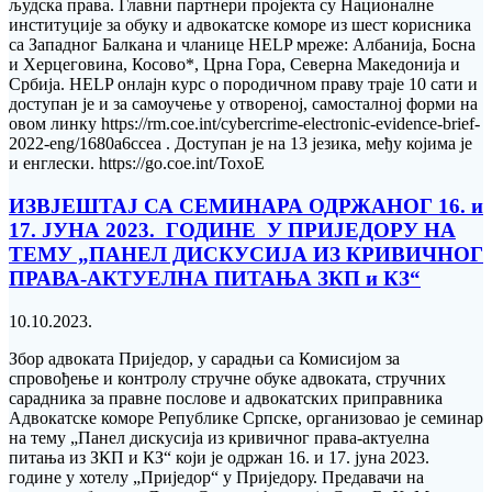
људска права. Главни партнери пројекта су Националне
институције за обуку и адвокатске коморе из шест корисника
са Западног Балкана и чланице HELP мреже: Албанија, Босна
и Херцеговина, Косово*, Црна Гора, Северна Македонија и
Србија. HELP онлајн курс о породичном праву траје 10 сати и
доступан је и за самоучење у отвореној, самосталној форми на
овом линку https://rm.coe.int/cybercrime-electronic-evidence-brief-
2022-eng/1680a6ccea . Доступан је на 13 језика, међу којима је
и енглески. https://go.coe.int/ToxoE
ИЗВЈЕШТАЈ СА СЕМИНАРА ОДРЖАНОГ 16. и
17. ЈУНА 2023. ГОДИНЕ У ПРИЈЕДОРУ НА
ТЕМУ „ПАНЕЛ ДИСКУСИЈА ИЗ КРИВИЧНОГ
ПРАВА-АКТУЕЛНА ПИТАЊА ЗКП и КЗ“
10.10.2023.
Збор адвоката Приједор, у сарадњи са Комисијом за
спровођење и контролу стручне обуке aдвоката, стручних
сарадника за правне послове и aдвокатских приправника
Адвокатске коморе Републике Српске, организовао је семинар
на тему „Панел дискусија из кривичног права-актуелна
питања из ЗКП и КЗ“ који је одржан 16. и 17. јуна 2023.
године у хотелу „Приједор“ у Приједору. Предавачи на