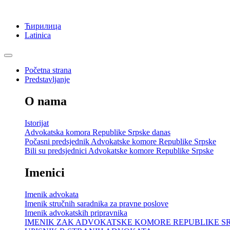
Ћирилица
Latinica
Početna strana
Predstavljanje
O nama
Istorijat
Advokatska komora Republike Srpske danas
Počasni predsjednik Advokatske komore Republike Srpske
Bili su predsjednici Advokatske komore Republike Srpske
Imenici
Imenik advokata
Imenik stručnih saradnika za pravne poslove
Imenik advokatskih pripravnika
IMENIK ZAK ADVOKATSKE KOMORE REPUBLIKE S