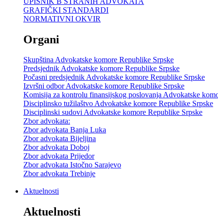
UPISNIK B STRANIH ADVOKATA
GRAFIČKI STANDARDI
NORMATIVNI OKVIR
Organi
Skupština Advokatske komore Republike Srpske
Predsjednik Advokatske komore Republike Srpske
Počasni predsjednik Advokatske komore Republike Srpske
Izvršni odbor Advokatske komore Republike Srpske
Komisija za kontrolu finansijskog poslovanja Advokatske kom
Disciplinsko tužilaštvo Advokatske komore Republike Srpske
Disciplinski sudovi Advokatske komore Republike Srpske
Zbor advokata:
Zbor advokata Banja Luka
Zbor advokata Bijeljina
Zbor advokata Doboj
Zbor advokata Prijedor
Zbor advokata Istočno Sarajevo
Zbor advokata Trebinje
Aktuelnosti
Aktuelnosti