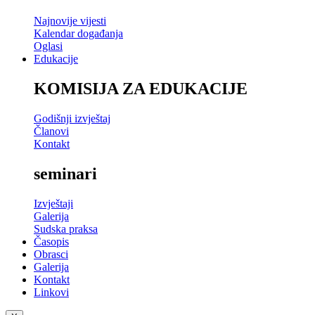
Najnovije vijesti
Kalendar događanja
Oglasi
Edukacije
KOMISIJA ZA EDUKACIJE
Godišnji izvještaj
Članovi
Kontakt
seminari
Izvještaji
Galerija
Sudska praksa
Časopis
Obrasci
Galerija
Kontakt
Linkovi