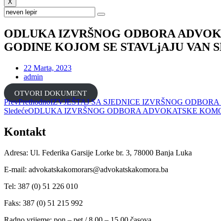
X
ODLUKA IZVRŠNOG ODBORA ADVOKATS
GODINE KOJOM SE STAVLjAJU VAN SNAG
22 Marta, 2023
admin
OTVORI DOKUMENT
Prev
Prethodno
IZVJEŠTAJ SA SJEDNICE IZVRŠNOG ODBORA O
Sledeće
ODLUKA IZVRŠNOG ODBORA ADVOKATSKE KOMORE RE
Kontakt
Adresa: Ul. Federika Garsije Lorke br. 3, 78000 Banja Luka
E-mail: advokatskakomorars@advokatskakomora.ba
Tel: 387 (0) 51 226 010
Faks: 387 (0) 51 215 992
Radno vrijeme: pon – pet / 8.00 – 15.00 časova