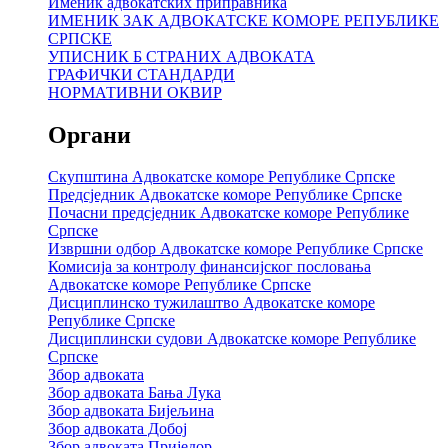
Именик адвокатских приправника
ИМЕНИК ЗАК АДВОКАТСКЕ КОМОРЕ РЕПУБЛИКЕ
СРПСКЕ
УПИСНИК Б СТРАНИХ АДВОКАТА
ГРАФИЧКИ СТАНДАРДИ
НОРМАТИВНИ ОКВИР
Органи
Скупштина Адвокатске коморе Републике Српске
Предсједник Адвокатске коморе Републике Српске
Почасни предсједник Адвокатске коморе Републике
Српске
Извршни одбор Адвокатске коморе Републике Српске
Комисија за контролу финансијског пословања
Адвокатске коморе Републике Српске
Дисциплинско тужилаштво Адвокатске коморе
Републике Српске
Дисциплински судови Адвокатске коморе Републике
Српске
Збор адвоката
Збор адвоката Бања Лука
Збор адвоката Бијељина
Збор адвоката Добој
Збор адвоката Приједор