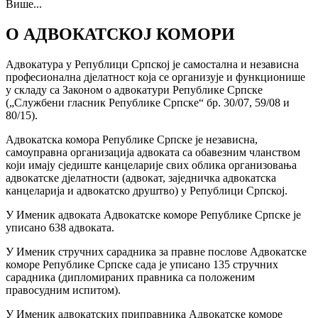
Више...
О АДВОКАТСКОЈ КОМОРИ
Адвокатура у Републици Српској је самостална и независна
професионална дјелатност која се организује и функционише
у складу са Законом о адвокатури Републике Српске
(„Службени гласник Републике Српске“ бр. 30/07, 59/08 и
80/15).
Адвокатска комора Републике Српске је независна,
самоуправна организација адвоката са обавезним чланством
који имају сједиште канцеларије свих облика организовања
адвокатске дјелатности (адвокат, заједничка адвокатска
канцеларија и адвокатско друштво) у Републици Српској.
У Именик адвоката Адвокатске коморе Републике Српске је
уписано 638 адвоката.
У Именик стручних сарадника за правне послове Адвокатске
коморе Републике Српске сада је уписано 135 стручних
сарадника (дипломираних правника са положеним
правосудним испитом).
У Именик адвокатских приправника Адвокатске коморе