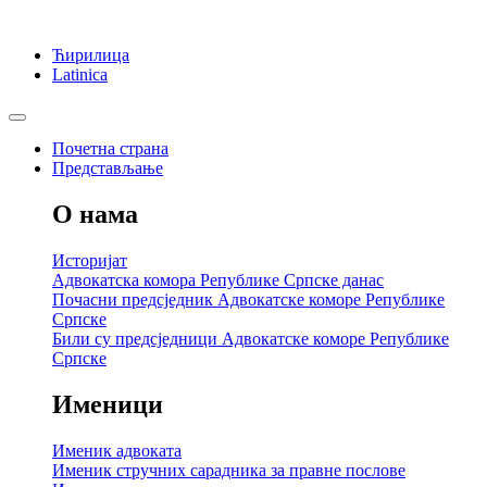
Ћирилица
Latinica
Почетна страна
Представљање
О нама
Историјат
Адвокатска комора Републике Српске данас
Почасни предсједник Адвокатске коморе Републике
Српске
Били су предсједници Адвокатске коморе Републике
Српске
Именици
Именик адвоката
Именик стручних сарадника за правне послове