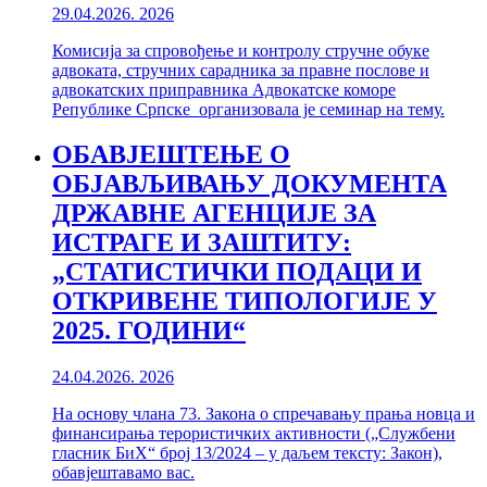
29.04.2026.
2026
Комисија за спровођење и контролу стручне обуке
aдвоката, стручних сарадника за правне послове и
aдвокатских приправника Адвокатске коморе
Републике Српске организовала је семинар на тему.
ОБАВЈЕШТЕЊЕ О
ОБЈАВЉИВАЊУ ДОКУМЕНТА
ДРЖАВНЕ АГЕНЦИЈЕ ЗА
ИСТРАГЕ И ЗАШТИТУ:
„СТАТИСТИЧКИ ПОДАЦИ И
ОТКРИВЕНЕ ТИПОЛОГИЈЕ У
2025. ГОДИНИ“
24.04.2026.
2026
На основу члана 73. Закона о спречавању прања новца и
финансирања терористичких активности („Службени
гласник БиХ“ број 13/2024 – у даљем тексту: Закон),
обавјештавамо вас.