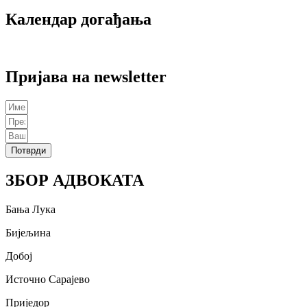
Календар догађања
Пријава на newsletter
Потврди
ЗБОР АДВОКАТА
Бања Лука
Бијељина
Добој
Источно Сарајево
Приједор