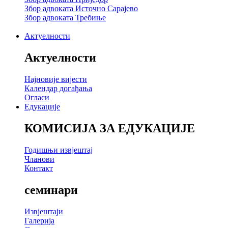
Збор адвоката Источно Сарајево
Збор адвоката Требиње
Актуелности
Актуелности
Најновије вијести
Календар догађања
Огласи
Едукације
КОМИСИЈА ЗА ЕДУКАЦИЈЕ
Годишњи извјештај
Чланови
Контакт
семинари
Извјештаји
Галерија