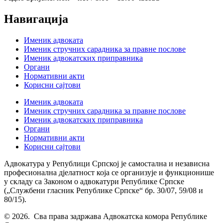
Навигација
Именик адвоката
Именик стручних сарадника за правне послове
Именик адвокатских приправника
Органи
Нормативни акти
Корисни сајтови
Именик адвоката
Именик стручних сарадника за правне послове
Именик адвокатских приправника
Органи
Нормативни акти
Корисни сајтови
Адвокатура у Републици Српској је самостална и независна
професионална дјелатност која се организује и функционише
у складу са Законом о адвокатури Републике Српске
(„Службени гласник Републике Српске“ бр. 30/07, 59/08 и
80/15).
© 2026. Сва права задржава Адвокатска комора Републике