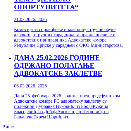
ОПОРТУНИТЕТА“
21.03.2026.
2026
Комисија за спровођење и контролу стручне обуке
aдвоката, стручних сарадника за правне послове и
aдвокатских приправника Адвокатске коморе
Републике Српске у сарадњеи с ОКО Министарстсва.
ДАНА 25.02.2026 ГОДИНЕ
ОДРЖАНО ПОЛАГАЊЕ
АДВОКАТСКЕ ЗАКЛЕТВЕ
06.03.2026.
2026
Дана 25. фебруара 2026. године, пред предсједником
Адвокатске коморе РС адвокатску заклетву су
положили:Дубравка Вуковић, из БродаРужица
Благојевић, из ДобојаАлександар Петровић, из
БањалукеЕкрем Шарић, из.
Више...