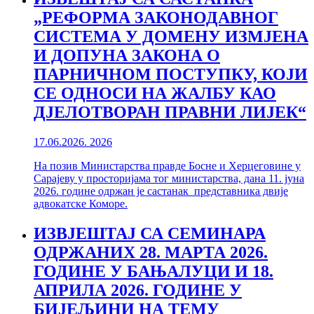
„РЕФОРМА ЗАКОНОДАВНОГ
СИСТЕМА У ДОМЕНУ ИЗМЈЕНА
И ДОПУНА ЗАКОНА О
ПАРНИЧНОМ ПОСТУПКУ, КОЈИ
СЕ ОДНОСИ НА ЖАЛБУ КАО
ДЈЕЛОТВОРАН ПРАВНИ ЛИЈЕК“
17.06.2026.
2026
На позив Министарства правде Босне и Херцеговине у
Сарајеву у просторијама тог министарства, дана 11. јуна
2026. године одржан је састанак представника двије
адвокатске Коморе.
ИЗВЈЕШТАЈ СА СЕМИНАРА
ОДРЖАНИХ 28. МАРТА 2026.
ГОДИНЕ У БАЊАЛУЦИ И 18.
АПРИЛА 2026. ГОДИНЕ У
БИЈЕЉИНИ НА ТЕМУ