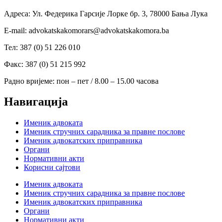
Адреса: Ул. Федерика Гарсије Лорке бр. 3, 78000 Бања Лука
Е-mail: advokatskakomorars@advokatskakomora.ba
Тел: 387 (0) 51 226 010
Факс: 387 (0) 51 215 992
Радно вријеме: пон – пет / 8.00 – 15.00 часова
Навигација
Именик адвоката
Именик стручних сарадника за правне послове
Именик адвокатских приправника
Органи
Нормативни акти
Корисни сајтови
Именик адвоката
Именик стручних сарадника за правне послове
Именик адвокатских приправника
Органи
Нормативни акти