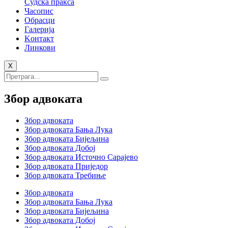
Судска пракса
Часопис
Обрасци
Галерија
Kонтакт
Линкови
X
Збор адвоката
Збор адвоката
Збор адвоката Бања Лука
Збор адвоката Бијељина
Збор адвоката Добој
Збор адвоката Источно Сарајево
Збор адвоката Приједор
Збор адвоката Требиње
Збор адвоката
Збор адвоката Бања Лука
Збор адвоката Бијељина
Збор адвоката Добој