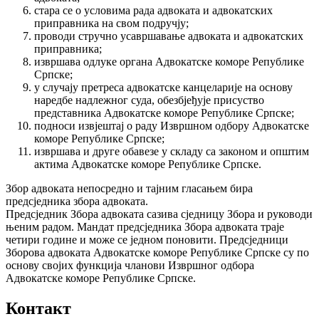
стара се о условима рада адвоката и адвокатских
приправника на свом подручју;
проводи стручно усавршавање адвоката и адвокатских
приправника;
извршава одлуке органа Адвокатске коморе Републике
Српске;
у случају претреса адвокатске канцеларије на основу
наредбе надлежног суда, обезбјеђује присуство
представника Адвокатске коморе Републике Српске;
подноси извјештај о раду Извршном одбору Адвокатске
коморе Републике Српске;
извршава и друге обавезе у складу са законом и општим
актима Адвокатске коморе Републике Српске.
Збор адвоката непосредно и тајним гласањем бира
предсједника збора адвоката.
Предсједник Збора адвоката сазива сједницу Збора и руководи
њеним радом. Мандат предсједника Збора адвоката траје
четири године и може се једном поновити. Предсједници
Зборова адвоката Адвокатске коморе Републике Српске су по
основу својих функција чланови Извршног одбора
Адвокатске коморе Републике Српске.
Контакт