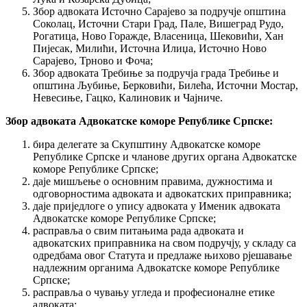
Збор адвоката Источно Сарајево за подручје општина
Соколац, Источни Стари Град, Пале, Вишеград Рудо,
Рогатица, Ново Горажде, Власеница, Шековићи, Хан
Пијесак, Милићи, Источна Илиџа, Источно Ново
Сарајево, Трново и Фоча;
Збор адвоката Требиње за подручја града Требиње и
општина Љубиње, Берковићи, Билећа, Источни Мостар,
Невесиње, Гацко, Калиновик и Чајниче.
Збор адвоката Адвокатске коморе Републике Српске:
бира делегате за Скупштину Адвокатске коморе
Републике Српске и чланове других органа Адвокатске
коморе Републике Српске;
даје мишљење о основним правима, дужностима и
одговорностима адвоката и адвокатских приправника;
даје приједлоге о упису адвоката у Именик адвоката
Адвокатске коморе Републике Српске;
расправља о свим питањима рада адвоката и
адвокатских приправника на свом подручју, у складу са
одредбама овог Статута и предлаже њихово рјешавање
надлежним органима Адвокатске коморе Републике
Српске;
расправља о чувању угледа и професионалне етике
адвоката;