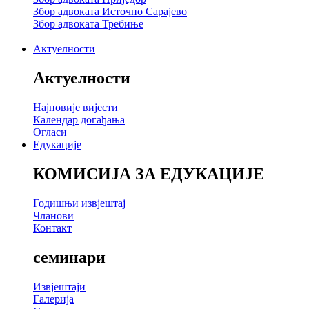
Збор адвоката Источно Сарајево
Збор адвоката Требиње
Актуелности
Актуелности
Најновије вијести
Календар догађања
Огласи
Едукације
КОМИСИЈА ЗА ЕДУКАЦИЈЕ
Годишњи извјештај
Чланови
Контакт
семинари
Извјештаји
Галерија