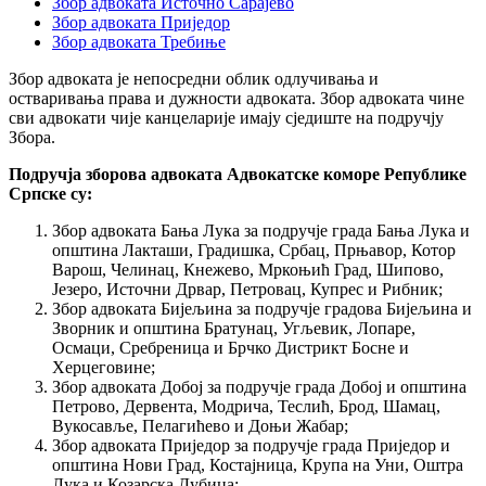
Збор адвоката Источно Сарајево
Збор адвоката Приједор
Збор адвоката Требиње
Збор адвоката је непосредни облик одлучивања и
остваривања права и дужности адвоката. Збор адвоката чине
сви адвокати чије канцеларије имају сједиште на подручју
Збора.
Подручја зборова адвоката Адвокатске коморе Републике
Српске су:
Збор адвоката Бања Лука за подручје града Бања Лука и
општина Лакташи, Градишка, Србац, Прњавор, Котор
Варош, Челинац, Кнежево, Мркоњић Град, Шипово,
Језеро, Источни Дрвар, Петровац, Купрес и Рибник;
Збор адвоката Бијељина за подручје градова Бијељина и
Зворник и општина Братунац, Угљевик, Лопаре,
Осмаци, Сребреница и Брчко Дистрикт Босне и
Херцеговине;
Збор адвоката Добој за подручје града Добој и општина
Петрово, Дервента, Модрича, Теслић, Брод, Шамац,
Вукосавље, Пелагићево и Доњи Жабар;
Збор адвоката Приједор за подручје града Приједор и
општина Нови Град, Костајница, Крупа на Уни, Оштра
Лука и Козарска Дубица;