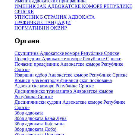
Именик адвокатских приправника
ИМЕНИК ЗАК АДВОКАТСКЕ КОМОРЕ РЕПУБЛИКЕ
СРПСКЕ
УПИСНИК Б СТРАНИХ АДВОКАТА
ГРАФИЧКИ СТАНДАРДИ
НОРМАТИВНИ ОКВИР
Органи
Скупштина Адвокатске коморе Републике Српске
Предсједник Адвокатске коморе Републике Српске
Почасни предсједник Адвокатске коморе Републике
Српске
Извршни одбор Адвокатске коморе Републике Српске
Комисија за контролу финансијског пословања
Адвокатске коморе Републике Српске
Дисциплинско тужилаштво Адвокатске коморе
Републике Српске
Дисциплински судови Адвокатске коморе Републике
Српске
Збор адвоката
Збор адвоката Бања Лука
Збор адвоката Бијељина
Збор адвоката Добој
Збор адвоката Приједор