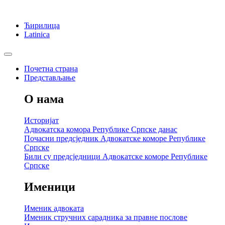
Ћирилица
Latinica
Почетна страна
Представљање
О нама
Историјат
Адвокатска комора Републике Српске данас
Почасни предсједник Адвокатске коморе Републике
Српске
Били су предсједници Адвокатске коморе Републике
Српске
Именици
Именик адвоката
Именик стручних сарадника за правне послове