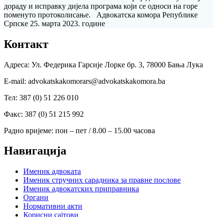
дораду и исправку дијела програма који се односи на горе
поменуто протоколисање. Адвокатска комора Републике
Српске 25. марта 2023. године
Контакт
Адреса: Ул. Федерика Гарсије Лорке бр. 3, 78000 Бања Лука
Е-mail: advokatskakomorars@advokatskakomora.ba
Тел: 387 (0) 51 226 010
Факс: 387 (0) 51 215 992
Радно вријеме: пон – пет / 8.00 – 15.00 часова
Навигација
Именик адвоката
Именик стручних сарадника за правне послове
Именик адвокатских приправника
Органи
Нормативни акти
Корисни сајтови