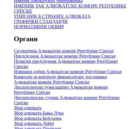
Именик адвокатских приправника
ИМЕНИК ЗАК АДВОКАТСКЕ КОМОРЕ РЕПУБЛИКЕ
СРПСКЕ
УПИСНИК Б СТРАНИХ АДВОКАТА
ГРАФИЧКИ СТАНДАРДИ
НОРМАТИВНИ ОКВИР
Органи
Скупштина Адвокатске коморе Републике Српске
Предсједник Адвокатске коморе Републике Српске
Почасни предсједник Адвокатске коморе Републике
Српске
Извршни одбор Адвокатске коморе Републике Српске
Комисија за контролу финансијског пословања
Адвокатске коморе Републике Српске
Дисциплинско тужилаштво Адвокатске коморе
Републике Српске
Дисциплински судови Адвокатске коморе Републике
Српске
Збор адвоката
Збор адвоката Бања Лука
Збор адвоката Бијељина
Збор адвоката Добој
Збор адвоката Приједор