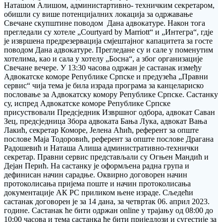
Наташом Алишом, администартивно- техничким секретаром,
обишли су више потенцијалних локација за одржавање
Свечане скупштине поводом Дана адвокатуре. Након тога
прегледали су хотеле „Courtyard by Marriott“ и „Интегра“, гдје
је извршена предрезервација смјештајног капацитета за госте
поводом Дана адвокатуре. Прегледане су и сале у поменутим
хотелима, као и сала у хотелу „Босна“, а због организације
Свечане вечере. У 13:30 часова одржан је састанак између
Адвокатске коморе Републике Српске и предузећа „Правни
сервис“ чија тема је била израда програма за канцелариско
пословање за Адвокатску комору Републике Српске. Састанку
су, испред Адвокатске коморе Републике Српске
присуствовали Предсједник Извршног одбора, адвокат Саван
Зец, предсједница Збора адвоката Бања Лука, адвокат Вања
Лакић, секретар Коморе, Јелена Аћић, референт за опште
послове Маја Тодоровић, референт за опште послове Драгана
Радошевић и Наташа Алиша административно-технички
секретар. Правни сервис представљали су Огњен Мандић и
Дејан Перић. На састанку је оформљена радна група и
дефинисан начин сарадње. Оквирно договорен начин
протоколисања пријема поште и начин протоколисања
документације АК РС приликом њене израде. Сљедећи
састанак договорен је за 14 дана, за четвртак 06. април 2023.
године. Састанак ће бити одржан online у трајању од 08:00 до
10:00 часова и тема састанка ће бити приједлози и сугестије за