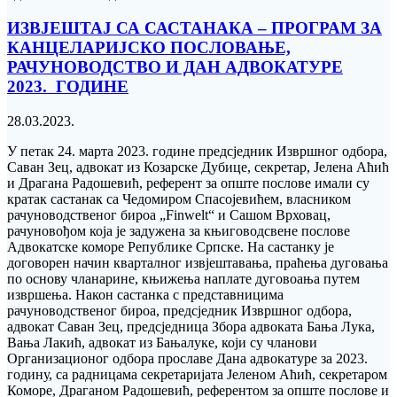
ИЗВЈЕШТАЈ СА САСТАНАКА – ПРОГРАМ ЗА
КАНЦЕЛАРИЈСКО ПОСЛОВАЊЕ,
РАЧУНОВОДСТВО И ДАН АДВОКАТУРЕ
2023. ГОДИНЕ
28.03.2023.
У петак 24. марта 2023. године предсједник Извршног одбора,
Саван Зец, адвокат из Козарске Дубице, секретар, Јелена Аћић
и Драгана Радошевић, референт за опште послове имали су
кратак састанак са Чедомиром Спасојевићем, власником
рачуноводственог бироа „Finwelt“ и Сашом Врховац,
рачуновођом која је задужена за књиговодсвене послове
Адвокатске коморе Републике Српске. На састанку је
договорен начин кварталног извјештавања, праћења дуговања
по основу чланарине, књижења наплате дуговоања путем
извршења. Након састанка с представницима
рачуноводственог бироа, предсједник Извршног одбора,
адвокат Саван Зец, предсједница Збора адвоката Бања Лука,
Вања Лакић, адвокат из Бањалуке, који су чланови
Организационог одбора прославе Дана адвокатуре за 2023.
годину, са радницама секретаријата Јеленом Аћић, секретаром
Коморе, Драганом Радошевић, референтом за опште послове и