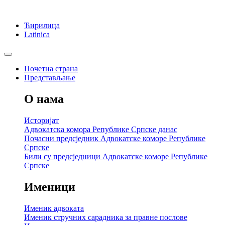
Ћирилица
Latinica
Почетна страна
Представљање
О нама
Историјат
Адвокатска комора Републике Српске данас
Почасни предсједник Адвокатске коморе Републике
Српске
Били су предсједници Адвокатске коморе Републике
Српске
Именици
Именик адвоката
Именик стручних сарадника за правне послове