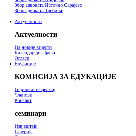
Збор адвоката Источно Сарајево
Збор адвоката Требиње
Актуелности
Актуелности
Најновије вијести
Календар догађања
Огласи
Едукације
КОМИСИЈА ЗА ЕДУКАЦИЈЕ
Годишњи извјештај
Чланови
Контакт
семинари
Извјештаји
Галерија