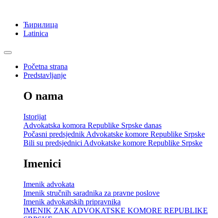
Ћирилица
Latinica
Početna strana
Predstavljanje
O nama
Istorijat
Advokatska komora Republike Srpske danas
Počasni predsjednik Advokatske komore Republike Srpske
Bili su predsjednici Advokatske komore Republike Srpske
Imenici
Imenik advokata
Imenik stručnih saradnika za pravne poslove
Imenik advokatskih pripravnika
IMENIK ZAK ADVOKATSKE KOMORE REPUBLIKE