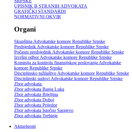
SRPSKE
UPISNIK B STRANIH ADVOKATA
GRAFIČKI STANDARDI
NORMATIVNI OKVIR
Organi
Skupština Advokatske komore Republike Srpske
Predsjednik Advokatske komore Republike Srpske
Počasni predsjednik Advokatske komore Republike Srpske
Izvršni odbor Advokatske komore Republike Srpske
Komisija za kontrolu finansijskog poslovanja Advokatske
komore Republike Srpske
Disciplinsko tužilaštvo Advokatske komore Republike Srpske
Disciplinski sudovi Advokatske komore Republike Srpske
Zbor advokata:
Zbor advokata Banja Luka
Zbor advokata Bijeljina
Zbor advokata Doboj
Zbor advokata Prijedor
Zbor advokata Istočno Sarajevo
Zbor advokata Trebinje
Aktuelnosti