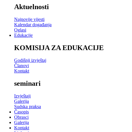
Aktuelnosti
Najnovije vijesti
Kalendar događanja
Oglasi
Edukacije
KOMISIJA ZA EDUKACIJE
Godišnji izvještaj
Članovi
Kontakt
seminari
Izvještaji
Galerija
Sudska praksa
Časopis
Obrasci
Galerija
Kontakt