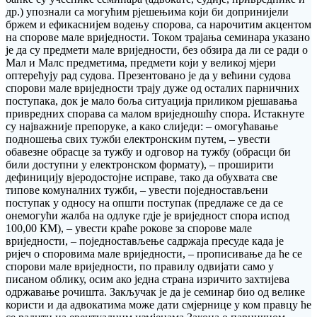
др.) упознали са могућим рјешењима који би допринијели
бржем и ефикаснијем водењу спорова, са нарочитим акцентом
на спорове мале вриједности. Током трајања семинара указано
је да су предмети мале вриједности, без обзира да ли се ради о
Мал и Малс предметима, предмети који у великој мјери
оптерећују рад судова. Презентовано је да у већини судова
спорови мале вриједности трају дуже од осталих парничних
поступака, док је мало боља ситуација приликом рјешавања
привредних спорава са малом вриједношћу спора. Истакнуте
су најважније препоруке, а како слиједи: – омогућавање
подношења свих тужби електронским путем, – увести
обавезне обрасце за тужбу и одговор на тужбу (обрасци би
били доступни у електронском формату), – проширити
дефиницију вјеродостојне исправе, тако да обухвата све
типове комуналних тужби, – увести поједностављени
поступак у односу на општи поступак (предлаже се да се
онемогући жалба на одлуке гдје је вриједност спора испод
100,00 КМ), – увести краће рокове за спорове мале
вриједности, – поједностављење садржаја пресуде када је
ријеч о споровима мале вриједности, – прописивање да ће се
спорови мале вриједности, по правилу одвијати само у
писаном облику, осим ако једна страна изричито захтијева
одржавање рочишта. Закључак је да је семинар био од велике
користи и да адвокатима може дати смјернице у ком правцу ће