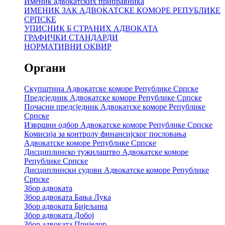
Именик адвокатских приправника
ИМЕНИК ЗАК АДВОКАТСКЕ КОМОРЕ РЕПУБЛИКЕ
СРПСКЕ
УПИСНИК Б СТРАНИХ АДВОКАТА
ГРАФИЧКИ СТАНДАРДИ
НОРМАТИВНИ ОКВИР
Органи
Скупштина Адвокатске коморе Републике Српске
Предсједник Адвокатске коморе Републике Српске
Почасни предсједник Адвокатске коморе Републике
Српске
Извршни одбор Адвокатске коморе Републике Српске
Комисија за контролу финансијског пословања
Адвокатске коморе Републике Српске
Дисциплинско тужилаштво Адвокатске коморе
Републике Српске
Дисциплински судови Адвокатске коморе Републике
Српске
Збор адвоката
Збор адвоката Бања Лука
Збор адвоката Бијељина
Збор адвоката Добој
Збор адвоката Приједор