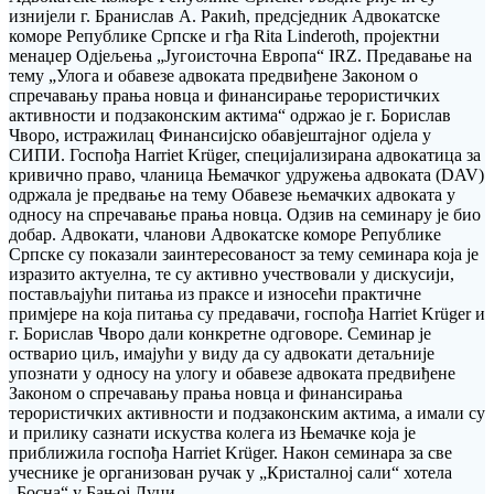
изнијели г. Бранислав А. Ракић, предсједник Адвокатске
коморе Републике Српске и гђа Rita Linderoth, пројектни
менаџер Одјељења „Југоисточна Европа“ IRZ. Предавање на
тему „Улога и обавезе адвоката предвиђене Законом о
спречавању прања новца и финансирање терористичких
активности и подзаконским актима“ одржао је г. Борислав
Чворо, истражилац Финансијско обавјештајног одјела у
СИПИ. Госпођа Harriet Krüger, специјализирана адвокатица за
кривично право, чланица Њемачког удружења адвоката (DAV)
одржала је предвање на тему Обавезе њемачких адвоката у
односу на спречавање прања новца. Одзив на семинару је био
добар. Адвокати, чланови Адвокатске коморе Републике
Српске су показали заинтересованост за тему семинара која је
изразито актуелна, те су активно учествовали у дискусији,
постављајући питања из праксе и износећи практичне
примјере на која питања су предавачи, госпођа Harriet Krüger и
г. Борислав Чворо дали конкретне одговоре. Семинар је
остварио циљ, имајући у виду да су адвокати детаљније
упознати у односу на улогу и обавезе адвоката предвиђене
Законом о спречавању прања новца и финансирања
терористичких активности и подзаконским актима, а имали су
и прилику сазнати искуства колега из Њемачке која је
приближила госпођа Harriet Krüger. Након семинара за све
учеснике је организован ручак у „Кристалној сали“ хотела
„Босна“ у Бањој Луци.