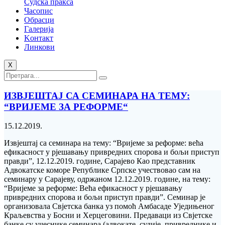
Судска пракса
Часопис
Обрасци
Галерија
Kонтакт
Линкови
X
ИЗВЈЕШТАЈ СА СЕМИНАРА НА ТЕМУ:
“ВРИЈЕМЕ ЗА РЕФОРМЕ“
15.12.2019.
Извјештај са семинара на тему: “Вријеме за реформе: већа
ефикасност у рјешавању привредних спорова и бољи приступ
правди”, 12.12.2019. године, Сарајево Као представник
Адвокатске коморе Републике Српске учествовао сам на
семинару у Сарајеву, одржаном 12.12.2019. године, на тему:
“Вријеме за реформе: Већа ефикасност у рјешавању
привредних спорова и бољи приступ правди”. Семинар је
организовала Свјетска банка уз помоћ Амбасаде Уједињеног
Краљевства у Босни и Херцеговини. Предаваци из Свјетске
банке су учеснике семинара (адвокате, судије, привреднике и