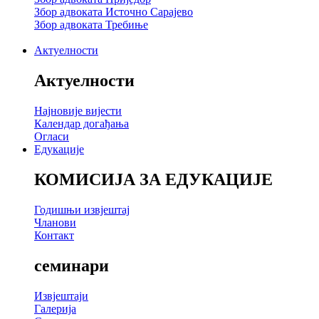
Збор адвоката Источно Сарајево
Збор адвоката Требиње
Актуелности
Актуелности
Најновије вијести
Календар догађања
Огласи
Едукације
КОМИСИЈА ЗА ЕДУКАЦИЈЕ
Годишњи извјештај
Чланови
Контакт
семинари
Извјештаји
Галерија