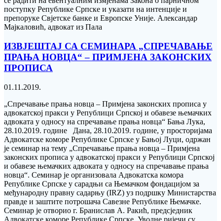
се радити на евентуалним измјенама Закона о парничном
поступку Републике Српске и указати на интенције и
препоруке Свјетске банке и Европске Уније. Александар
Мајкаловић, адвокат из Пала
ИЗВЈЕШТАЈ СА СЕМИНАРА „СПРЕЧАВАЊЕ
ПРАЊА НОВЦА“ – ПРИМЈЕНА ЗАКОНСКИХ
ПРОПИСА
01.11.2019.
„Спречавање прања новца – Примјена законских прописа у
адвокатској пракси у Републици Српској и обавезе њемачких
адвоката у односу на спречавање прања новца“ Бања Лука,
28.10.2019. године Дана, 28.10.2019. године, у просторијама
Адвокатске коморе Републике Српске у Бањој Луци, одржан
је семинар на тему „Спречавање прања новца – Примјена
законских прописа у адвокатској пракси у Републици Српској
и обавезе њемачких адвоката у односу на спречавање прања
новца“. Семинар је организовала Адвокатска комора
Републике Српске у сарадњи са Њемачком фондацијом за
међународну правну садарњу (IRZ) уз подршку Министарства
правде и заштите потрошача Савезне Републике Њемачке.
Семинар је отворио г. Бранислав А. Ракић, предсједник
Адвокатске коморе Републике Српске. Уводне ријечи су