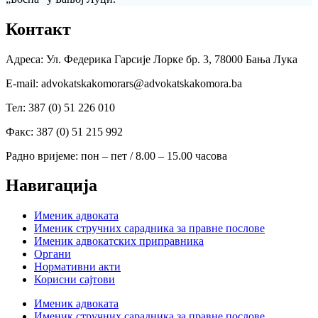
Контакт
Адреса: Ул. Федерика Гарсије Лорке бр. 3, 78000 Бања Лука
Е-mail: advokatskakomorars@advokatskakomora.ba
Тел: 387 (0) 51 226 010
Факс: 387 (0) 51 215 992
Радно вријеме: пон – пет / 8.00 – 15.00 часова
Навигација
Именик адвоката
Именик стручних сарадника за правне послове
Именик адвокатских приправника
Органи
Нормативни акти
Корисни сајтови
Именик адвоката
Именик стручних сарадника за правне послове