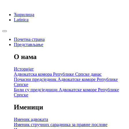
Ћирилица
Latinica
Почетна страна
Представљање
О нама
Историјат
Адвокатска комора Републике Српске данас
Почасни предсједник Адвокатске коморе Републике
Српске
Били су предсједници Адвокатске коморе Републике
Српске
Именици
Именик адвоката
Именик стручних сарадника за правне послове